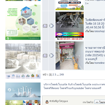
5
»
ใบพัดพัดลมฟาร์ม
ใบพัด 16 18 20
,40,44 50,56 นิ้
เริ่มโดย
totoshop
ขายอาคารพาณิชย
ถนนราชพฤกษ์-ค
(รหัส 202545)
จ.นนทบุรี
เริ่มโดย
homeline
หน้า: [
1
]
2
3
...
249
บริการโพสต์เว็บบอร์ด รับจ้างโพสต์เว็บบอร์ด ลงประกาศ
โพสฟรีติดseo โพสฟรีรองรับyoutube โพสขายของฟรี
หัวข้อที่ถูกใส่กุญแจ
กระโดดไป: