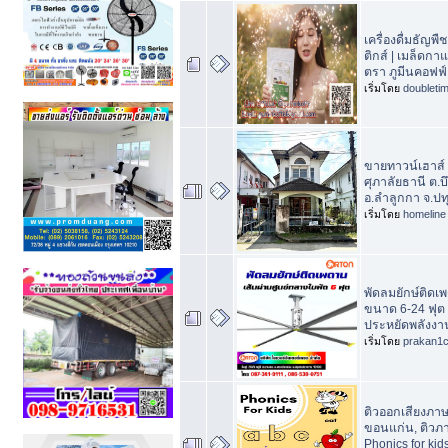
เครื่องดื่มธัญพื
ติกส์ | เมล็ดก
ตรา ภูมีนคอฟฟ์
เริ่มโดย
doubleti
ขายทาวน์เฮาส์ 2
ศุภาลัยธานี ต.
อ.ลำลูกกา จ.ปท
เริ่มโดย
homeline
พัดลมยักษ์ติด
ขนาด 6-24 ฟุต ยี
ประหยัดพลังงา
เริ่มโดย
prakan1
ติวออกเสียงภา
ขอนแก่น, ติวภ
Phonics for kid