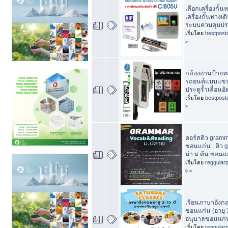
เลือกเครื่องกั้นท
เครื่องกั้นทางเดิ
ระบบควบคุมปร
เริ่มโดย
bestpost
»
กล้องอ่านป้ายทะ
รถยนต์แบบแขนก
ประตูรั้วเลื่อนอ
เริ่มโดย
bestpost
»
คอร์สติว gramm
ขอนแก่น , ติว
ม่า ม.ต้น ขอนแ
เริ่มโดย
reggular
6
»
เรียนภาษาอังกฤ
ขอนแก่น (อายุ 3-
อนุบาลขอนแก่น
เริ่มโดย
reggular