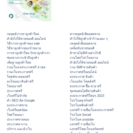
กลยุทธ์การหาลูกค้าใหม่
หากลยุทธ์เพิ่มยอดขาย
ทํายังไงให้ขายของดี ออนไลน์
ทําไงให้ลูกค้าเข้าร้านเยอะ ๆ
วิธีการหาลูกค้าของ sale
กลยุทธ์เพิ่มยอดขาย
วิธีหาลูกค้ากลุ่มเป้าหมาย
เคล็ดลับขายของดี
การหาลูกค้าใหม่ รักษาลูกค้าเก่า
ค้าขายไม่ดีทำอย่างไรดี
ช่องทางการเข้าถึงลูกค้า
งานโพสโปรโมทงาน
เพิ่มฐานลูกค้าใหม่
ทํายังไงให้ขายของดี ออนไลน์
รวมเว็บลงประกาศฟรี ล่าสุด
รวม SMFขายสินค้า
รวมเว็บประกาศฟรี
ประกาศฟรีออนไลน์
โพสต์ขายของฟรี
ลงประกาศ สินค้า
ลงโฆษณาสินค้าฟรี
เว็บบอร์ด โพสต์ฟรี
โฆษณาฟรี
ลงประกาศ ซื้อ-ขาย ฟรี
ประกาศฟรี
ชุมชนคนไอทีขายสินค้า
เว็บฟรีไม่จำกัด
ลงประกาศฟรีใหม่ๆ 2023
ทำ SEO ติด Google
โปรโมทธุรกิจฟรี
ลงประกาศขาย
โปรโมทสินค้าฟรี
เว็บฟรียอดนิยม
แจกฟรี รายชื่อเว็บลงประกาศฟรี
โพสโฆษณา
โปรโมท Social
ประกาศขายของ
โปรโมท youtube
ประกาศหางาน
แจกฟรี รายชื่อเว็บ
บริการ แนะนำเว็บ
แจกฟรีโพสเว็บบอร์ดsmf