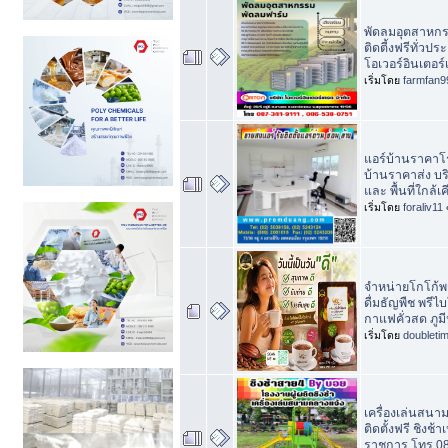
พัดลมอุตสาหกร
ติดตี้งฟรีทั่วปร
โอเวอร์อินเตอร
เริ่มโดย
farmfan9
แอร์บ้านราคาโ
บ้านราคาส่ง บ
และ พื้นที่ใกล้เ
เริ่มโดย
foraliv11
จำหน่ายโกโก้พร้
ดื่มธัญพืช พรีไบ
กาแฟคั่วสด ภูม
เริ่มโดย
doubleti
เครื่องเล่นสนา
ติดตั้งฟรี ชิงช้
ราชการ โทร 0