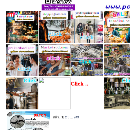
หน้า: [
1
]
2
3
...
249
หัวข้อ
/
เริ่มโ