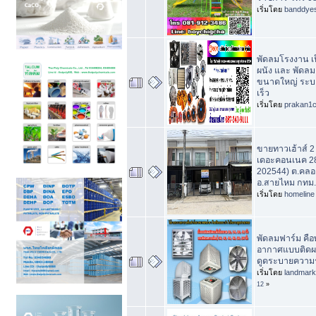
เริ่มโดย
banddye
พัดลมโรงงาน เ
ผนัง และ พัดลมต
ขนาดใหญ่ ระบ
เร็ว
เริ่มโดย
prakan1
ขายทาวเฮ้าส์ 2 ช
เดอะคอนเนค 28
202544) ต.คล
อ.สายไหม กทม.
เริ่มโดย
homeline
พัดลมฟาร์ม คื
อากาศแบบติดผ
ดูดระบายความ
เริ่มโดย
landmar
12
»