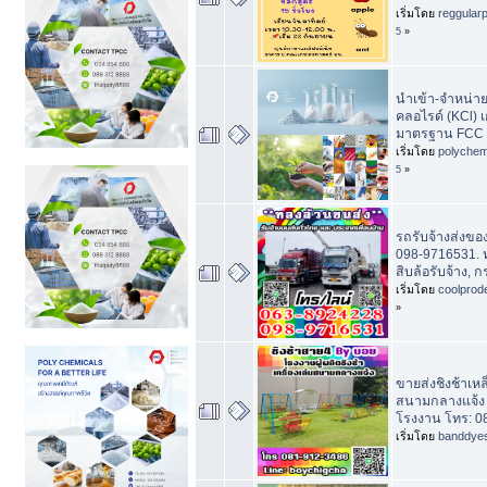
เริ่มโดย
reggular
5
»
นำเข้า-จำหน่า
คลอไรด์ (KCl)
มาตรฐาน FCC
เริ่มโดย
polychem
5
»
รถรับจ้างส่งขอ
098-9716531. ห
สิบล้อรับจ้าง, 
เริ่มโดย
coolprod
»
ขายส่งชิงช้าเหล็
สนามกลางแจ้ง
โรงงาน โทร: 0
เริ่มโดย
banddye