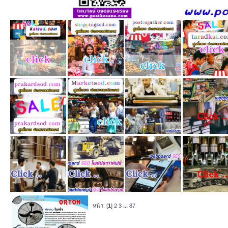
หน้า: [
1
]
2
3
...
87
หัวข้อ
/
เริ่ม