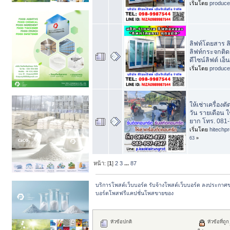
เริ่มโดย
produc
ลิฟท์โดยสาร 
ลิฟท์กระจกติดต
ดีไซน์ลิฟต์ เอ็น
เริ่มโดย
produc
ให้เช่าเครื่อง
วัน รายเดือน ใ
ยาก โทร. 081
เริ่มโดย
hitechp
63
»
หน้า: [
1
]
2
3
...
87
บริการโพสต์เว็บบอร์ด รับจ้างโพสต์เว็บบอร์ด ลงประกาศ
บอร์ดโพสฟรีแคปชั่นโพสขายของ
หัวข้อปกติ
หัวข้อที่ถูก