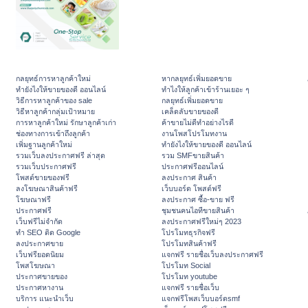
กลยุทธ์การหาลูกค้าใหม่
หากลยุทธ์เพิ่มยอดขาย
ทํายังไงให้ขายของดี ออนไลน์
ทําไงให้ลูกค้าเข้าร้านเยอะ ๆ
วิธีการหาลูกค้าของ sale
กลยุทธ์เพิ่มยอดขาย
วิธีหาลูกค้ากลุ่มเป้าหมาย
เคล็ดลับขายของดี
การหาลูกค้าใหม่ รักษาลูกค้าเก่า
ค้าขายไม่ดีทำอย่างไรดี
ช่องทางการเข้าถึงลูกค้า
งานโพสโปรโมทงาน
เพิ่มฐานลูกค้าใหม่
ทํายังไงให้ขายของดี ออนไลน์
รวมเว็บลงประกาศฟรี ล่าสุด
รวม SMFขายสินค้า
รวมเว็บประกาศฟรี
ประกาศฟรีออนไลน์
โพสต์ขายของฟรี
ลงประกาศ สินค้า
ลงโฆษณาสินค้าฟรี
เว็บบอร์ด โพสต์ฟรี
โฆษณาฟรี
ลงประกาศ ซื้อ-ขาย ฟรี
ประกาศฟรี
ชุมชนคนไอทีขายสินค้า
เว็บฟรีไม่จำกัด
ลงประกาศฟรีใหม่ๆ 2023
ทำ SEO ติด Google
โปรโมทธุรกิจฟรี
ลงประกาศขาย
โปรโมทสินค้าฟรี
เว็บฟรียอดนิยม
แจกฟรี รายชื่อเว็บลงประกาศฟรี
โพสโฆษณา
โปรโมท Social
ประกาศขายของ
โปรโมท youtube
ประกาศหางาน
แจกฟรี รายชื่อเว็บ
บริการ แนะนำเว็บ
แจกฟรีโพสเว็บบอร์ดsmf