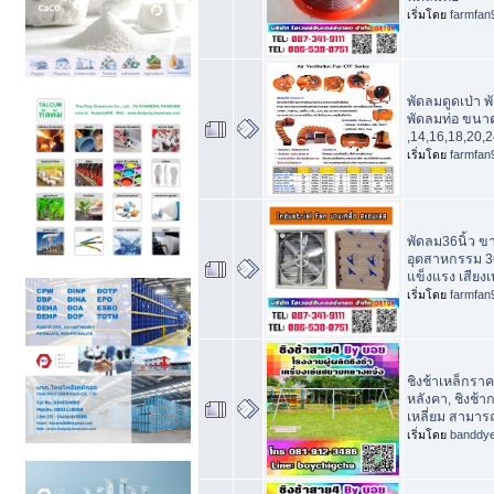
เริ่มโดย
farmfan
พัดลมดูดเป่า 
พัดลมท่อ ขนา
,14,16,18,20,2
เริ่มโดย
farmfan
พัดลม36นิ้ว ข
อุตสาหกรรม 36น
แข็งแรง เสียง
เริ่มโดย
farmfan
ชิงช้าเหล็กราคา
หลังคา, ชิงช้าก
เหลี่ยม สามารถ
เริ่มโดย
banddy