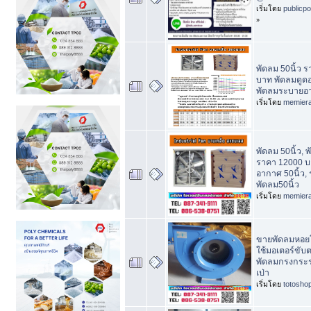
เริ่มโดย
publicp
»
พัดลม 50นิ้ว 
บาท พัดลมดูดอ
พัดลมระบายอา
เริ่มโดย
memier
พัดลม 50นิ้ว, 
ราคา 12000 บ
อากาศ 50นิ้ว,
พัดลม50นิ้ว
เริ่มโดย
memier
ขายพัดลมหอยโ
ใช้มอเตอร์ขับ
พัดลมกรงกระรอ
เป่า
เริ่มโดย
totosho