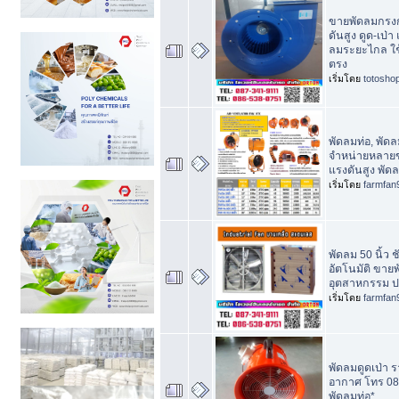
ขายพัดลมกรง
ดันสูง ดูด-เป่า
ลมระยะไกล ใช
ตรง
เริ่มโดย
totosho
พัดลมท่อ, พัดลม
จำหน่ายหลาย
แรงดันสูง พัด
เริ่มโดย
farmfan
พัดลม 50 นิ้ว ช
อัตโนมัติ ขาย
อุตสาหกรรม ป
เริ่มโดย
farmfan
พัดลมดูดเป่า 
อากาศ โทร 08
พัดลมท่อ*