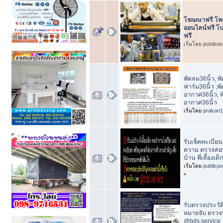
โฆษณาฟรี โพส
ออนไลน์ฟรี โป
ฟรี
เริ่มโดย postko
พัดลม36นิ้ว, พ
ฟาร์ม36นิ้ว ,
อากาศ36นิ้ว, 
อากาศ36นิ้ว
เริ่มโดย
prakan
รับเช็คทะเบียน
ความ ตรวจสอบ
บ้าน พี่เลี้ยงเ
เริ่มโดย
publicp
»
รับตรวจประวัต
หมายจับ ตรวจ
@bds.service