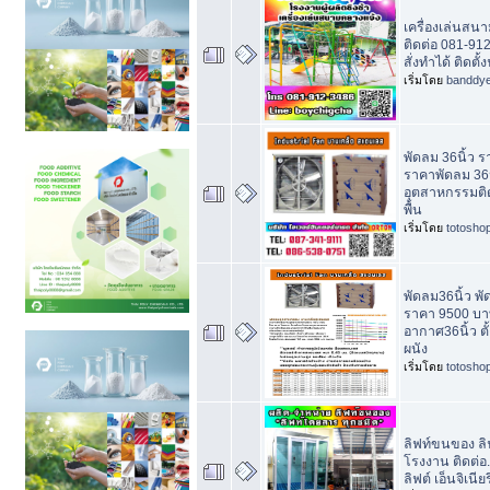
เครื่องเล่นสน
ติดต่อ 081-9
สั่งทำได้ ติดตั้
เริ่มโดย
banddy
พัดลม 36นิ้ว 
ราคาพัดลม 36น
อุตสาหกรรมติด
พื้น
เริ่มโดย
totosho
พัดลม36นิ้ว พั
ราคา 9500 บา
อากาศ36นิ้ว ตั
ผนัง
เริ่มโดย
totosho
ลิฟท์ขนของ ลิฟ
โรงงาน ติดต่อ.
ลิฟต์ เอ็นจิเนีย