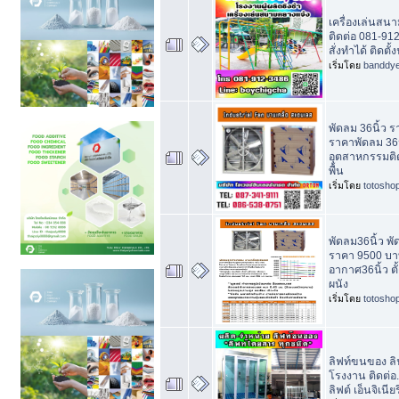
เครื่องเล่นสน
ติดต่อ 081-9
สั่งทำได้ ติดตั้
เริ่มโดย
banddy
พัดลม 36นิ้ว 
ราคาพัดลม 36น
อุตสาหกรรมติด
พื้น
เริ่มโดย
totosho
พัดลม36นิ้ว พั
ราคา 9500 บา
อากาศ36นิ้ว ตั
ผนัง
เริ่มโดย
totosho
ลิฟท์ขนของ ลิฟ
โรงงาน ติดต่อ.
ลิฟต์ เอ็นจิเนีย