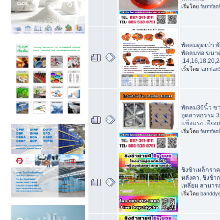
เริ่มโดย
farmfan
พัดลมดูดเป่า 
พัดลมท่อ ขนา
,14,16,18,20,2
เริ่มโดย
farmfan
พัดลม36นิ้ว ข
อุตสาหกรรม 36น
แข็งแรง เสียง
เริ่มโดย
farmfan
ชิงช้าเหล็กราคา
หลังคา, ชิงช้าก
เหลี่ยม สามารถ
เริ่มโดย
banddy