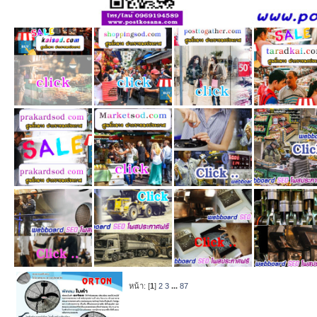
หน้า: [
1
]
2
3
...
87
หัวข้อ
/
เริ่ม