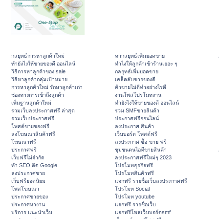
กลยุทธ์การหาลูกค้าใหม่
หากลยุทธ์เพิ่มยอดขาย
ทํายังไงให้ขายของดี ออนไลน์
ทําไงให้ลูกค้าเข้าร้านเยอะ ๆ
วิธีการหาลูกค้าของ sale
กลยุทธ์เพิ่มยอดขาย
วิธีหาลูกค้ากลุ่มเป้าหมาย
เคล็ดลับขายของดี
การหาลูกค้าใหม่ รักษาลูกค้าเก่า
ค้าขายไม่ดีทำอย่างไรดี
ช่องทางการเข้าถึงลูกค้า
งานโพสโปรโมทงาน
เพิ่มฐานลูกค้าใหม่
ทํายังไงให้ขายของดี ออนไลน์
รวมเว็บลงประกาศฟรี ล่าสุด
รวม SMFขายสินค้า
รวมเว็บประกาศฟรี
ประกาศฟรีออนไลน์
โพสต์ขายของฟรี
ลงประกาศ สินค้า
ลงโฆษณาสินค้าฟรี
เว็บบอร์ด โพสต์ฟรี
โฆษณาฟรี
ลงประกาศ ซื้อ-ขาย ฟรี
ประกาศฟรี
ชุมชนคนไอทีขายสินค้า
เว็บฟรีไม่จำกัด
ลงประกาศฟรีใหม่ๆ 2023
ทำ SEO ติด Google
โปรโมทธุรกิจฟรี
ลงประกาศขาย
โปรโมทสินค้าฟรี
เว็บฟรียอดนิยม
แจกฟรี รายชื่อเว็บลงประกาศฟรี
โพสโฆษณา
โปรโมท Social
ประกาศขายของ
โปรโมท youtube
ประกาศหางาน
แจกฟรี รายชื่อเว็บ
บริการ แนะนำเว็บ
แจกฟรีโพสเว็บบอร์ดsmf