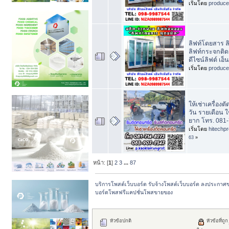
เริ่มโดย
produc
ลิฟท์โดยสาร 
ลิฟท์กระจกติดต
ดีไซน์ลิฟต์ เอ็น
เริ่มโดย
produc
ให้เช่าเครื่อง
วัน รายเดือน ใ
ยาก โทร. 081
เริ่มโดย
hitechp
63
»
หน้า: [
1
]
2
3
...
87
บริการโพสต์เว็บบอร์ด รับจ้างโพสต์เว็บบอร์ด ลงประกาศ
บอร์ดโพสฟรีแคปชั่นโพสขายของ
หัวข้อปกติ
หัวข้อที่ถูก