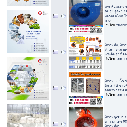
ขายพัดลมกรง
ดันสูง ดูด-เป่า
ลมระยะไกล ใช
ตรง
เริ่มโดย
totosho
พัดลมท่อ, พัดลม
จำหน่ายหลาย
แรงดันสูง พัด
เริ่มโดย
farmfan
พัดลม 50 นิ้ว ช
อัตโนมัติ ขาย
อุตสาหกรรม ป
เริ่มโดย
farmfan
พัดลมดูดเป่า 
อากาศ โทร 08
พัดลมท่อ*