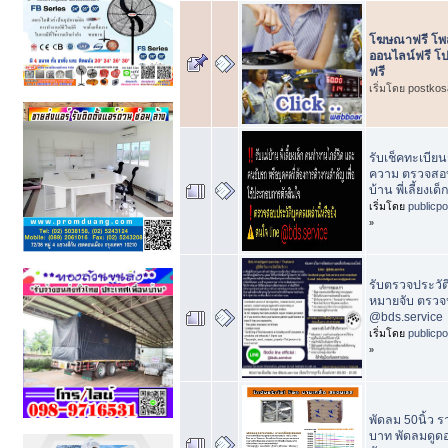
โฆษณาฟรี โพส
ออนไลน์ฟรี โป
ฟรี
เริ่มโดย postko
รับเช็คทะเบียน
ความ ตรวจสอบ
บ้าน พี่เลี้ยงเ
เริ่มโดย
publicp
»
รับตรวจประวัต
หมายจับ ตรวจ
@bds.service
เริ่มโดย
publicp
»
พัดลม 50นิ้ว 
บาท พัดลมดูดอ