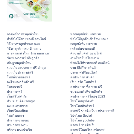
กลยุทธ์การหาลูกค้าใหม่
หากลยุทธ์เพิ่มยอดขาย
ทํายังไงให้ขายของดี ออนไลน์
ทําไงให้ลูกค้าเข้าร้านเยอะ ๆ
วิธีการหาลูกค้าของ sale
กลยุทธ์เพิ่มยอดขาย
วิธีหาลูกค้ากลุ่มเป้าหมาย
เคล็ดลับขายของดี
การหาลูกค้าใหม่ รักษาลูกค้าเก่า
ค้าขายไม่ดีทำอย่างไรดี
ช่องทางการเข้าถึงลูกค้า
งานโพสโปรโมทงาน
เพิ่มฐานลูกค้าใหม่
ทํายังไงให้ขายของดี ออนไลน์
รวมเว็บลงประกาศฟรี ล่าสุด
รวม SMFขายสินค้า
รวมเว็บประกาศฟรี
ประกาศฟรีออนไลน์
โพสต์ขายของฟรี
ลงประกาศ สินค้า
ลงโฆษณาสินค้าฟรี
เว็บบอร์ด โพสต์ฟรี
โฆษณาฟรี
ลงประกาศ ซื้อ-ขาย ฟรี
ประกาศฟรี
ชุมชนคนไอทีขายสินค้า
เว็บฟรีไม่จำกัด
ลงประกาศฟรีใหม่ๆ 2023
ทำ SEO ติด Google
โปรโมทธุรกิจฟรี
ลงประกาศขาย
โปรโมทสินค้าฟรี
เว็บฟรียอดนิยม
แจกฟรี รายชื่อเว็บลงประกาศฟรี
โพสโฆษณา
โปรโมท Social
ประกาศขายของ
โปรโมท youtube
ประกาศหางาน
แจกฟรี รายชื่อเว็บ
บริการ แนะนำเว็บ
แจกฟรีโพสเว็บบอร์ดsmf