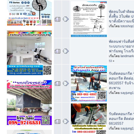
พัดลมใบดำติดผ
ตั้งพื้น 3ใบพัด
ขาตั้งมีความแข
เริ่มโดย
totoshop
พัดลมฟาร์มคือพ
ระบบระบายอาก
ฟาร์มหมู โรงเร
เริ่มโดย
landmar
53
»
รับตัดคอนกรีต ร
คอนกรีต ติดต่อ
6616557 รับจ้า
สะพาน
เริ่มโดย
sayjung1
รับตัดคอนกรีต 
คอนกรีต ติดต่อ
6616557
เริ่มโดย
sayjung1