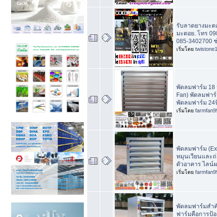
รับลาดยางมะตอย
มะตอย. โทร 09
085-3402700 ช่
เริ่มโดย
twistone
พัดลมฟาร์ม 18 น
Fan) พัดลมฟาร์ม
พัดลมฟาร์ม 24นิ
เริ่มโดย
farmfan9
พัดลมฟาร์ม (Ex
หมุนเวียนและถ
ตัวอาคาร ไลน์ผ
เริ่มโดย
farmfan9
พัดลมฟาร์มสำค
ฟาร์มคือการป้