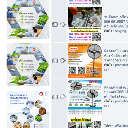
รับตัดคอนกรีต 
089-6616557 ให้
คอนกรีตทุกชนิ
เริ่มโดย
sayjung1
พัดลมผนัง เหม
ห้อง ข้อดีของพั
ราคาถูกประหยั
เริ่มโดย
promotio
62
»
พัดลมติดผนังช่
ปลอดภัยให้กับ
เด็กวัยกำลังซน
เริ่มโดย
promotio
63
»
ให้เช่าเครื่องต