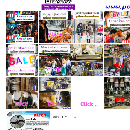
หน้า: [
1
]
2
3
...
70
หัวข้อ
/
เริ่มโ