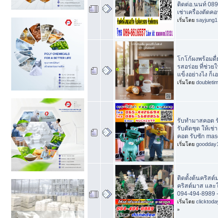
ติดต่อ.นนท์ 08
เช่าเครื่องตัด
เริ่มโดย
sayjung1
โกโก้ผงพร้อมดื
รสอร่อย ที่ช่วยใ
แข็งอย่างไง ก็เอา
เริ่มโดย
doubleti
รับทำมาสคอต ร
รับตัดชุด ให้เช่
คอต รับซัก mas
เริ่มโดย
goodday
ติดตั้งต้นคริสต
คริสต์มาส และใ
094-494-8989 -
เริ่มโดย
clicktod
»