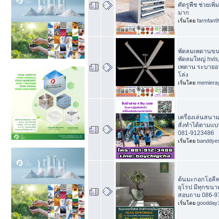
ศัตรูพืช ช่วยเพิ
มาก
เริ่มโดย
farmfan9
พัดลมเพดานขน
พัดลมใหญ่ hvls,
เพดาน ระบายอา
โล่ง
เริ่มโดย
memiera
เครื่องเล่นสนาม
สั่งทำได้ตามแ
081-9123486
เริ่มโดย
banddye
ต้นมะกอกโอลีฟ
ยุโรป มีทุกขนา
สอบถาม 086-9
เริ่มโดย
goodday