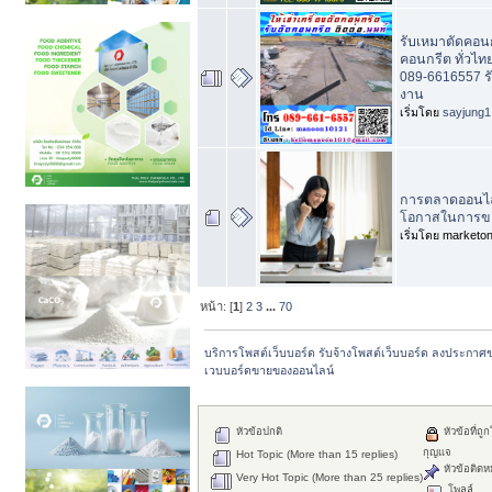
รับเหมาตัดคอนก
คอนกรีต ทั่วไทย
089-6616557 ร
งาน
เริ่มโดย
sayjung1
การตลาดออนไลน์
โอกาสในการข
เริ่มโดย marketon
หน้า: [
1
]
2
3
...
70
บริการโพสต์เว็บบอร์ด รับจ้างโพสต์เว็บบอร์ด ลงประกาศ
เวบบอร์ดขายของออนไลน์
หัวข้อปกติ
หัวข้อที่ถูก
กุญแจ
Hot Topic (More than 15 replies)
หัวข้อติดห
Very Hot Topic (More than 25 replies)
โพลล์