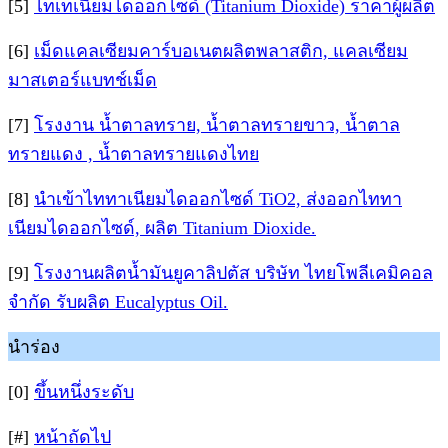
[5]
ไทเทเนียมไดออกไซด์ (Titanium Dioxide) ราคาผู้ผลิต
[6]
เม็ดแคลเซียมคาร์บอเนตผลิตพลาสติก, แคลเซียม
มาสเตอร์แบทช์เม็ด
[7]
โรงงาน น้ำตาลทราย, น้ำตาลทรายขาว, น้ำตาล
ทรายแดง , น้ำตาลทรายแดงไทย
[8]
นำเข้าไททาเนียมไดออกไซด์ TiO2, ส่งออกไททา
เนียมไดออกไซด์, ผลิต Titanium Dioxide.
[9]
โรงงานผลิตน้ำมันยูคาลิปตัส บริษัท ไทยโพลีเคมิคอล
จำกัด รับผลิต Eucalyptus Oil.
นำร่อง
[0]
ขึ้นหนึ่งระดับ
[#]
หน้าถัดไป