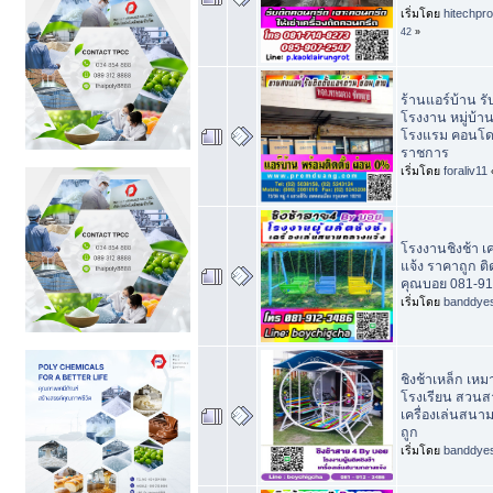
เริ่มโดย
hitechpr
42
»
ร้านแอร์บ้าน รั
โรงงาน หมู่บ้า
โรงแรม คอนโด 
ราชการ
เริ่มโดย
foraliv11
โรงงานชิงช้า เค
แจ้ง ราคาถูก ติด
คุณบอย 081-91
เริ่มโดย
banddye
ชิงช้าเหล็ก เห
โรงเรียน สวน
เครื่องเล่นสนา
ถูก
เริ่มโดย
banddye