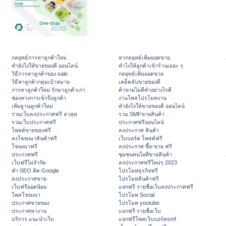
กลยุทธ์การหาลูกค้าใหม่
หากลยุทธ์เพิ่มยอดขาย
ทํายังไงให้ขายของดี ออนไลน์
ทําไงให้ลูกค้าเข้าร้านเยอะ ๆ
วิธีการหาลูกค้าของ sale
กลยุทธ์เพิ่มยอดขาย
วิธีหาลูกค้ากลุ่มเป้าหมาย
เคล็ดลับขายของดี
การหาลูกค้าใหม่ รักษาลูกค้าเก่า
ค้าขายไม่ดีทำอย่างไรดี
ช่องทางการเข้าถึงลูกค้า
งานโพสโปรโมทงาน
เพิ่มฐานลูกค้าใหม่
ทํายังไงให้ขายของดี ออนไลน์
รวมเว็บลงประกาศฟรี ล่าสุด
รวม SMFขายสินค้า
รวมเว็บประกาศฟรี
ประกาศฟรีออนไลน์
โพสต์ขายของฟรี
ลงประกาศ สินค้า
ลงโฆษณาสินค้าฟรี
เว็บบอร์ด โพสต์ฟรี
โฆษณาฟรี
ลงประกาศ ซื้อ-ขาย ฟรี
ประกาศฟรี
ชุมชนคนไอทีขายสินค้า
เว็บฟรีไม่จำกัด
ลงประกาศฟรีใหม่ๆ 2023
ทำ SEO ติด Google
โปรโมทธุรกิจฟรี
ลงประกาศขาย
โปรโมทสินค้าฟรี
เว็บฟรียอดนิยม
แจกฟรี รายชื่อเว็บลงประกาศฟรี
โพสโฆษณา
โปรโมท Social
ประกาศขายของ
โปรโมท youtube
ประกาศหางาน
แจกฟรี รายชื่อเว็บ
บริการ แนะนำเว็บ
แจกฟรีโพสเว็บบอร์ดsmf