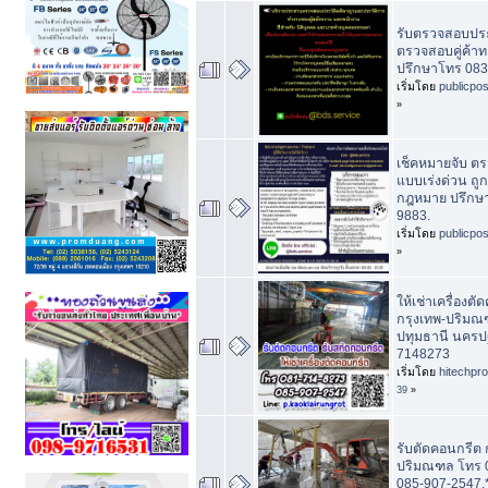
รับตรวจสอบประ
ตรวจสอบคู่ค้าท
ปรึกษาโทร 083
เริ่มโดย
publicpo
»
เช็คหมายจับ ต
แบบเร่งด่วน ถู
กฎหมาย ปรึกษ
9883.
เริ่มโดย
publicpo
»
ให้เช่าเครื่องต
กรุงเทพ-ปริมณ
ปทุมธานี นครป
7148273
เริ่มโดย
hitechpr
39
»
รับตัดคอนกรีต 
ปริมณฑล โทร 
085-907-2547.