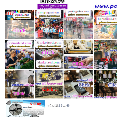
หน้า: [
1
]
2
3
...
46
หัวข้อ
/
เริ่มโ