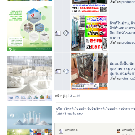
เริ่มโดย
produce
ลิฟท์ในบ้าน, ล
ลิฟท์นอกอาคาร
ลิค, ลิฟท์โรงงา
อาคาร
เริ่มโดย
produce
พัดลมตั้งพื้น พั
อุตสาหกรรม ลม
ฝุ่นกันสนิมทั้งต
เริ่มโดย
totoshop
หน้า: [
1
]
2
3
...
46
บริการโพสต์เว็บบอร์ด รับจ้างโพสต์เว็บบอร์ด ลงประกาศ
โพสฟรี รองรับ seo
หัวข้อปกติ
หัวข้อที่ถู