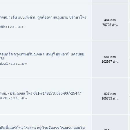
รวจหมายจับ แบบเร่งด่วน ถูกต้องตามกฎหมาย ปรึกษาโทร
484 ตอบ
70792 อ่าน
st99
«
1
2
3
...
33
»
ตัดคอนกรีต กรุงเทพ-ปริมณฑล นนทบุรี ปทุมธานี นครปฐม
581 ตอบ
273
102987 อ่าน
oduct1
«
1
2
3
...
39
»
 กทม. - ปริมณฑล โทร 081-7148273, 085-907-2547.*
627 ตอบ
oduct1
105753 อ่าน
«
1
2
3
...
42
»
ับติดตั้งแอร์บ้าน โรงงาน หมู่บ้านจัดสรร โรงแรม คอนโด