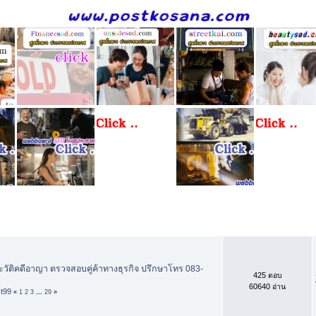
ดย
ตอบ
/
อ่าน
ัติคดีอาญา ตรวจสอบคู่ค้าทางธุรกิจ ปรึกษาโทร 083-
425 ตอบ
60640 อ่าน
st99
«
1
2
3
...
29
»