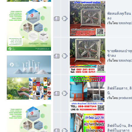
พัดลมล้งทุเรียน 
ลง
เริ่มโดย
totoshop
ขายพัดลมเป่าทุเ
ช้าลง
เริ่มโดย
totoshop
ลิฟท์โดยสาร, 
นิ.
เริ่มโดย
produce
ลิฟท์ในบ้าน, ล
ลิฟท์ในอาคาร