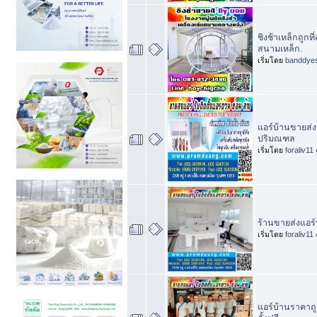
ชิงช้าเหล็กถูกท
สนามเหล็ก.
เริ่มโดย
banddye
แอร์บ้านขายส่ง
ปริมณฑล
เริ่มโดย
foraliv11
ร้านขายส่งแอร์บ
เริ่มโดย
foraliv11
แอร์บ้านราคาถูก