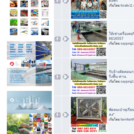
ตั้งฟรี
เริ่มโดย
foraliv11
ให้เช่าเครื่องคอ
6616557
เริ่มโดย
sayjung1
รับจ้างตัดคอนก
ริ่งพื้น-คาน.
เริ่มโดย
sayjung1
พัดลมเป่าทุเรียน
ลง*
เริ่มโดย
farmfan9