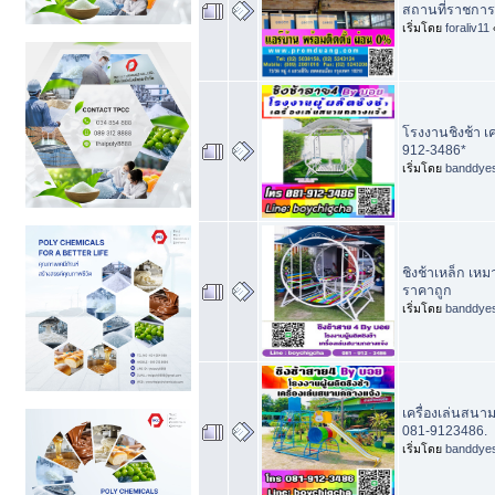
สถานที่ราชการ
เริ่มโดย
foraliv11
โรงงานชิงช้า เค
912-3486*
เริ่มโดย
banddye
ชิงช้าเหล็ก เห
ราคาถูก
เริ่มโดย
banddye
เครื่องเล่นสนา
081-9123486.
เริ่มโดย
banddye