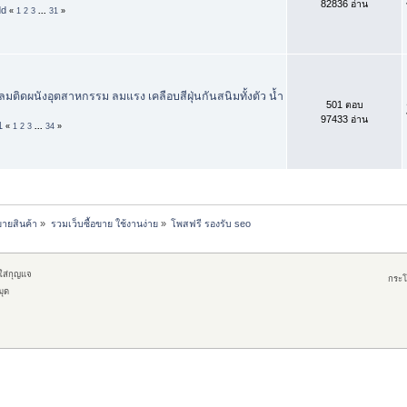
82836 อ่าน
dd
«
1
2
3
...
31
»
ัดลมติดผนังอุตสาหกรรม ลมแรง เคลือบสีฝุ่นกันสนิมทั้งตัว น้ำ
501 ตอบ
97433 อ่าน
1
«
1
2
3
...
34
»
ขายสินค้า
»
รวมเว็บซื้อขาย ใช้งานง่าย
»
โพสฟรี รองรับ seo
กใส่กุญแจ
กระโ
มุด