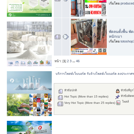
เริ่มโดย
produce
พัดลมตั้งพื้น พ
หนักเบา
เริ่มโดย
totoshop
หน้า: [
1
]
2
3
...
46
บริการโพสต์เว็บบอร์ด รับจ้างโพสต์เว็บบอร์ด ลงประกาศ
หัวข้อปกติ
หัวข้อที่ถู
หัวข้อติดห
Hot Topic (More than 15 replies)
โพลล์
Very Hot Topic (More than 25 replies)