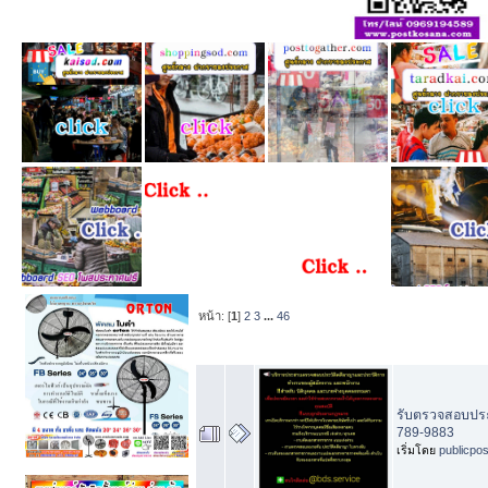
หน้า: [
1
]
2
3
...
46
หัวข้อ
/
เริ่มโ
รับตรวจสอบประว
789-9883
เริ่มโดย
publicpo