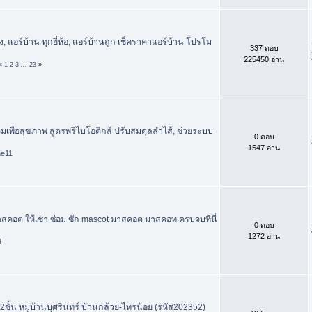
, แอร์บ้าน ทุกยี่ห้อ, แอร์บ้านถูก เช็คราคาแอร์บ้าน โปรโม
337 ตอบ
225450 อ่าน
«
1
2
3
...
23
»
ื่มเพื่อสุขภาพ สูตรพรีไบโอติกส์ ปรับสมดุลลำไส้, ช่วยระบบ
0 ตอบ
1547 อ่าน
me11
าสคอต ให้เช่า ซ่อม ซัก mascot มาสคอต มาสคอท ครบจบที่นี่
0 ตอบ
1272 อ่าน
1
2ชั้น หมู่บ้านบุศรินทร์ บ้านกล้วย-ไทรน้อย (รหัส202352)