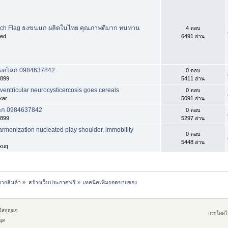
ch Flag ธงขนนก ผลิตในไทย คุณภาพดีมาก ทนทาน
4 ตอบ
ied
6491 อ่าน
รคโลก 0984637842
0 ตอบ
8899
5411 อ่าน
i-ventricular neurocysticercosis goes cereals.
0 ตอบ
kar
5091 อ่าน
ลก 0984637842
0 ตอบ
8899
5297 อ่าน
rmonization nucleated play shoulder, immobility
0 ตอบ
5448 อ่าน
oxuq
ขายสินค้า
»
สร้างเว็บประกาศฟรี
»
เทคนิคเพิ่มยอดขายของ
กใส่กุญแจ
กระโดดไ
มุด