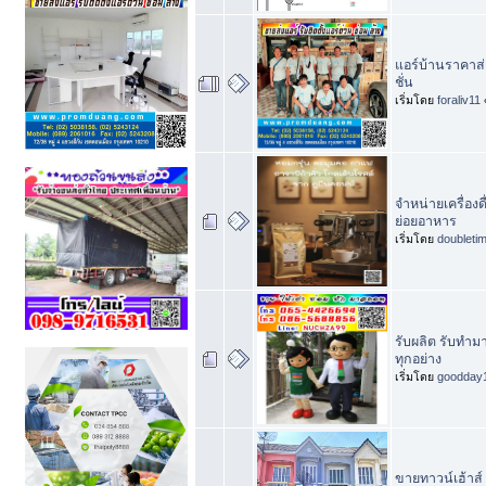
แอร์บ้านราคาส่ง
ชั่น
เริ่มโดย
foraliv11
จำหน่ายเครื่องด
ย่อยอาหาร
เริ่มโดย
doubleti
รับผลิต รับทำม
ทุกอย่าง
เริ่มโดย
goodday
ขายทาวน์เฮ้าส์ 