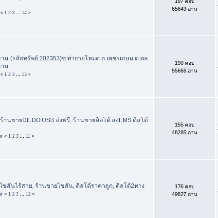
197 ตอบ
65649 อ่าน
«
1
2
3
...
14
»
ราน (รหัสทรัพย์ 202353)ซ.ท่ายายโหมด ถ.เพชรเกษม ต.ตล
190 ตอบ
ราน
55666 อ่าน
«
1
2
3
...
13
»
, ร้านขายDILDO USB ส่งฟรี, ร้านขายดิลโด้ ส่งEMS ดิลโด้
155 ตอบ
48285 อ่าน
hr
«
1
2
3
...
11
»
ไข่สั่นไร้สาย, ร้านขายไข่สั่น, ดิลโด้ราคาถูก, ดิลโด้2ทาง
176 ตอบ
hr
49827 อ่าน
«
1
2
3
...
12
»