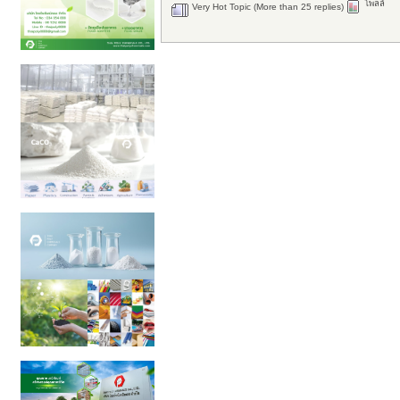
โพลล์
Very Hot Topic (More than 25 replies)