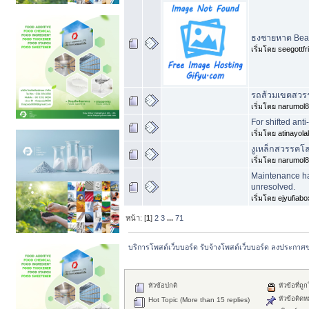
ธงชายหาด Bea
เริ่มโดย seegottfr
รถส้วมเขตสวร
เริ่มโดย narumol
For shifted ant
เริ่มโดย atinayola
งูเหล็กสวรรคโ
เริ่มโดย narumol
Maintenance ha
unresolved.
เริ่มโดย ejyufiab
หน้า: [
1
]
2
3
...
71
บริการโพสต์เว็บบอร์ด รับจ้างโพสต์เว็บบอร์ด ลงประกาศ
หัวข้อปกติ
หัวข้อที่ถู
หัวข้อติดห
Hot Topic (More than 15 replies)