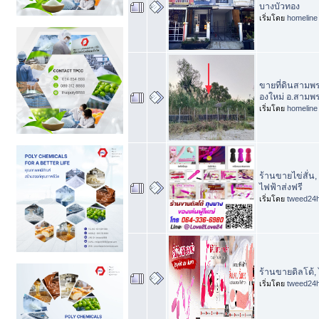
บางบัวทอง
เริ่มโดย
homeline
ขายที่ดินสามพ
องใหม่ อ.สามพ
เริ่มโดย
homeline
ร้านขายไข่สั่น
ไฟฟ้าส่งฟรี
เริ่มโดย
tweed24
ร้านขายดิลโด้, 
เริ่มโดย
tweed24