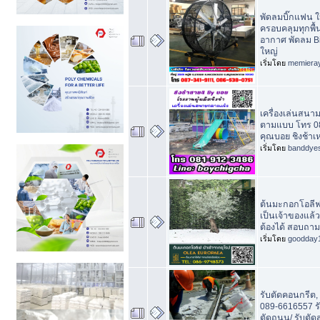
พัดลมบิ๊กแฟน 
ครอบคลุมทุกพื้
อากาศ พัดลม B
ใหญ่
เริ่มโดย
memiera
เครื่องเล่นสนาม
ตามแบบ โทร 0
คุณบอย ชิงช้าเห
เริ่มโดย
banddye
ต้นมะกอกโอลีฟ
เป็นเจ้าของแล้
ต้องได้ สอบถา
เริ่มโดย
goodday
รับตัดคอนกรีต, 
089-6616557 รับ
ตัดถนน/ รับตั