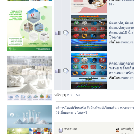
19
»
พัดลมท่อ, พัดล
พัดลมท่อดูดอากา
พัดลมท่อ10 นิ้
โรงงาน
เริ่มโดย
aventure
พัดลมท่อดูดอาก
ระเหย ขจัดกลิ่
ถ่ายเทความร้อ
เริ่มโดย
aventure
หน้า: [
1
]
2
3
...
59
บริการโพสต์เว็บบอร์ด รับจ้างโพสต์เว็บบอร์ด ลงประกาศ
วิธีเพิ่มยอดขาย โพสฟรี 
หัวข้อปกติ
หัวข้อที่ถู