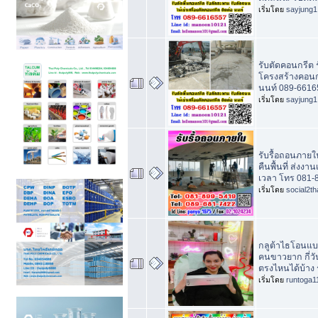
เริ่มโดย
sayjung1
รับตัดคอนกรีต ร
โครงสร้างคอนกร
นนท์ 089-6616
เริ่มโดย
sayjung1
รับรื้อถอนภายใ
คืนพื้นที่ ส่งงา
เวลา โทร 081-
เริ่มโดย
social2th
กลูต้าไธโอนแบ
คนขาวยาก กี่วั
ตรงไหนได้บ้าง 
เริ่มโดย
runtoga1