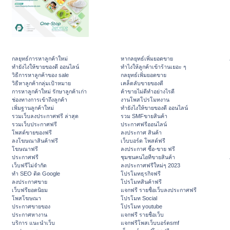
กลยุทธ์การหาลูกค้าใหม่
หากลยุทธ์เพิ่มยอดขาย
ทํายังไงให้ขายของดี ออนไลน์
ทําไงให้ลูกค้าเข้าร้านเยอะ ๆ
วิธีการหาลูกค้าของ sale
กลยุทธ์เพิ่มยอดขาย
วิธีหาลูกค้ากลุ่มเป้าหมาย
เคล็ดลับขายของดี
การหาลูกค้าใหม่ รักษาลูกค้าเก่า
ค้าขายไม่ดีทำอย่างไรดี
ช่องทางการเข้าถึงลูกค้า
งานโพสโปรโมทงาน
เพิ่มฐานลูกค้าใหม่
ทํายังไงให้ขายของดี ออนไลน์
รวมเว็บลงประกาศฟรี ล่าสุด
รวม SMFขายสินค้า
รวมเว็บประกาศฟรี
ประกาศฟรีออนไลน์
โพสต์ขายของฟรี
ลงประกาศ สินค้า
ลงโฆษณาสินค้าฟรี
เว็บบอร์ด โพสต์ฟรี
โฆษณาฟรี
ลงประกาศ ซื้อ-ขาย ฟรี
ประกาศฟรี
ชุมชนคนไอทีขายสินค้า
เว็บฟรีไม่จำกัด
ลงประกาศฟรีใหม่ๆ 2023
ทำ SEO ติด Google
โปรโมทธุรกิจฟรี
ลงประกาศขาย
โปรโมทสินค้าฟรี
เว็บฟรียอดนิยม
แจกฟรี รายชื่อเว็บลงประกาศฟรี
โพสโฆษณา
โปรโมท Social
ประกาศขายของ
โปรโมท youtube
ประกาศหางาน
แจกฟรี รายชื่อเว็บ
บริการ แนะนำเว็บ
แจกฟรีโพสเว็บบอร์ดsmf