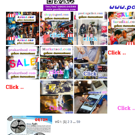
หน้า: [
1
]
2
3
...
59
หัวข้อ
/
เริ่มโ