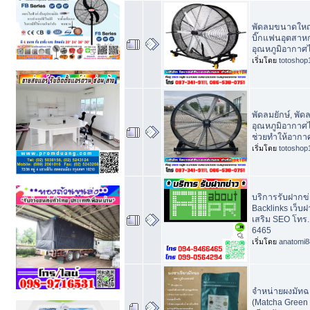
พัดลมขนาดใหญ่ 
บิ๊กแฟนอุตสาห
อุณหภูมิอากาศไ
เริ่มโดย
totoshop
พัดลมยักษ์, พัด
อุณหภูมิอากาศไ
ช่วยทำให้อากา
เริ่มโดย
totoshop
บริการรับฝากข่า
Backlinks เว็บฝา
เสริม SEO โทร.
6465
เริ่มโดย
anatomi8
จำหน่ายผงมัทฉะ
(Matcha Green 