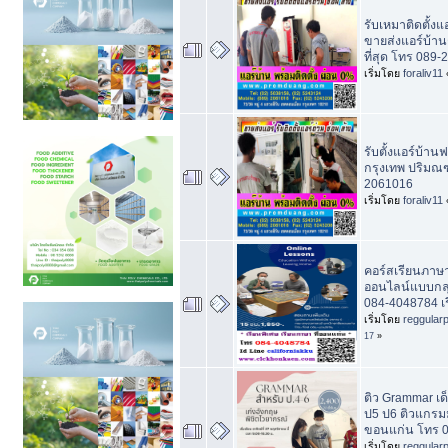
รับเหมาติดตั้งแ
ขายส่งแอร์บ้าน
ที่สุด โทร 089
เริ่มโดย
foraliv11
รับตั้งแอร์บ้านฟ
กรุงเทพ ปริมณฑ
2061016
เริ่มโดย
foraliv11
คอร์สเรียนภาษ
ออนไลน์แบบกลุ
084-4048784 เร
เริ่มโดย
reggular
17
»
ติว Grammar เ
ป5 ป6 ติวแกรม
ขอนแก่น โทร 
เริ่มโดย
reggular