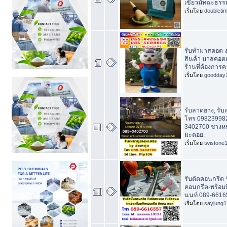
เขียวมัทฉะธรร
เริ่มโดย
doubleti
รับทำมาสคอต ง
สินค้า มาสคอตเ
ร้านที่ต้องการ
เริ่มโดย
goodday
รับลาดยาง, รั
โทร 098239982
3402700 ช่างหนุ
มะตอย.
เริ่มโดย
twistone
รับตัดคอนกรีต 
คอนกรีต-พร้อมท
นนท์ 089-6616
เริ่มโดย
sayjung1