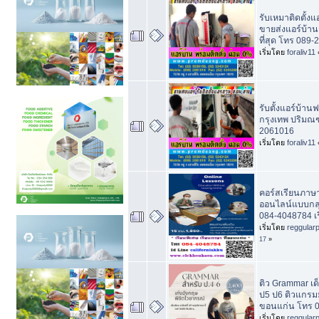
รับเหมาติดตั้งแ
ขายส่งแอร์บ้าน
ที่สุด โทร 089
เริ่มโดย
foraliv11
รับตั้งแอร์บ้านฟ
กรุงเทพ ปริมณฑ
2061016
เริ่มโดย
foraliv11
คอร์สเรียนภาษ
ออนไลน์แบบกลุ
084-4048784 เร
เริ่มโดย
reggular
17
»
ติว Grammar เ
ป5 ป6 ติวแกรม
ขอนแก่น โทร 
เริ่มโดย
reggular