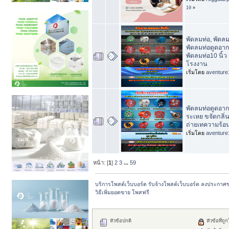
19
»
พัดลมท่อ, พัดล
พัดลมท่อดูดอากา
พัดลมท่อ10 นิ้
โรงงาน
เริ่มโดย
aventure
พัดลมท่อดูดอาก
ระเหย ขจัดกลิ่
ถ่ายเทความร้อ
เริ่มโดย
aventure
หน้า: [
1
]
2
3
...
59
บริการโพสต์เว็บบอร์ด รับจ้างโพสต์เว็บบอร์ด ลงประกาศ
วิธีเพิ่มยอดขาย โพสฟรี 
หัวข้อปกติ
หัวข้อที่ถู