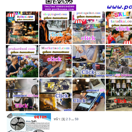
หน้า: [
1
]
2
3
...
59
หัวข้อ
/
เริ่มโ