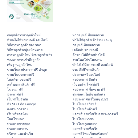
กลยุทธ์การหาลูกค้าใหม่
หากลยุทธ์เพิ่มยอดขาย
ทํายังไงให้ขายของดี ออนไลน์
ทําไงให้ลูกค้าเข้าร้านเยอะ ๆ
วิธีการหาลูกค้าของ sale
กลยุทธ์เพิ่มยอดขาย
วิธีหาลูกค้ากลุ่มเป้าหมาย
เคล็ดลับขายของดี
การหาลูกค้าใหม่ รักษาลูกค้าเก่า
ค้าขายไม่ดีทำอย่างไรดี
ช่องทางการเข้าถึงลูกค้า
งานโพสโปรโมทงาน
เพิ่มฐานลูกค้าใหม่
ทํายังไงให้ขายของดี ออนไลน์
รวมเว็บลงประกาศฟรี ล่าสุด
รวม SMFขายสินค้า
รวมเว็บประกาศฟรี
ประกาศฟรีออนไลน์
โพสต์ขายของฟรี
ลงประกาศ สินค้า
ลงโฆษณาสินค้าฟรี
เว็บบอร์ด โพสต์ฟรี
โฆษณาฟรี
ลงประกาศ ซื้อ-ขาย ฟรี
ประกาศฟรี
ชุมชนคนไอทีขายสินค้า
เว็บฟรีไม่จำกัด
ลงประกาศฟรีใหม่ๆ 2023
ทำ SEO ติด Google
โปรโมทธุรกิจฟรี
ลงประกาศขาย
โปรโมทสินค้าฟรี
เว็บฟรียอดนิยม
แจกฟรี รายชื่อเว็บลงประกาศฟรี
โพสโฆษณา
โปรโมท Social
ประกาศขายของ
โปรโมท youtube
ประกาศหางาน
แจกฟรี รายชื่อเว็บ
บริการ แนะนำเว็บ
แจกฟรีโพสเว็บบอร์ดsmf