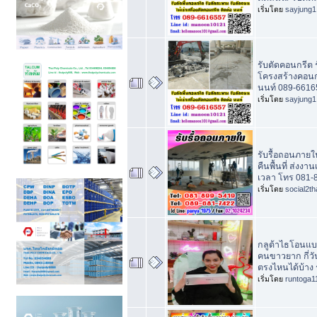
เริ่มโดย
sayjung1
รับตัดคอนกรีต ร
โครงสร้างคอนกร
นนท์ 089-6616
เริ่มโดย
sayjung1
รับรื้อถอนภายใ
คืนพื้นที่ ส่งงา
เวลา โทร 081-
เริ่มโดย
social2th
กลูต้าไธโอนแบ
คนขาวยาก กี่วั
ตรงไหนได้บ้าง 
เริ่มโดย
runtoga1