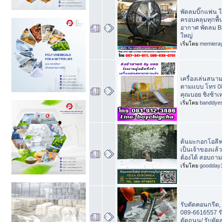
พัดลมบิ๊กแฟน 
ครอบคลุมทุกพื้
อากาศ พัดลม B
ใหญ่
เริ่มโดย
memiera
เครื่องเล่นสนาม
ตามแบบ โทร 0
คุณบอย ชิงช้าเห
เริ่มโดย
banddye
ต้นมะกอกโอลีฟ
เป็นเจ้าของแล้
ต้องได้ สอบถา
เริ่มโดย
goodday
รับตัดคอนกรีต, 
089-6616557 รับ
ตัดถนน/ รับตั