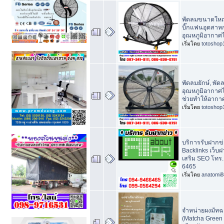
พัดลมขนาดใหญ่ 
บิ๊กแฟนอุตสาห
อุณหภูมิอากาศไ
เริ่มโดย
totoshop
พัดลมยักษ์, พัด
อุณหภูมิอากาศไ
ช่วยทำให้อากา
เริ่มโดย
totoshop
บริการรับฝากข่า
Backlinks เว็บฝา
เสริม SEO โทร.
6465
เริ่มโดย
anatomi8
จำหน่ายผงมัทฉะ
(Matcha Green 