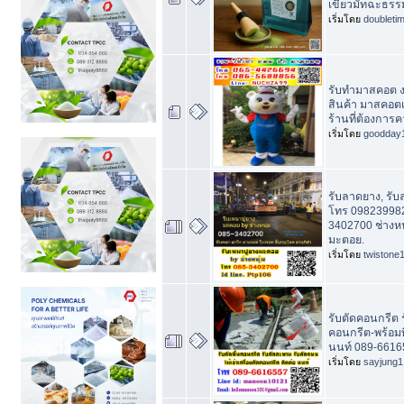
เขียวมัทฉะธรร
เริ่มโดย
doubleti
รับทำมาสคอต ง
สินค้า มาสคอตเ
ร้านที่ต้องการ
เริ่มโดย
goodday
รับลาดยาง, รั
โทร 098239982
3402700 ช่างหนุ
มะตอย.
เริ่มโดย
twistone
รับตัดคอนกรีต 
คอนกรีต-พร้อมท
นนท์ 089-6616
เริ่มโดย
sayjung1