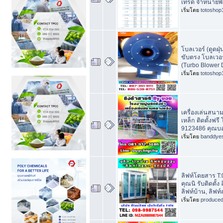
เทรด จำหน่ายพ
เริ่มโดย
totoshop
โบลเวอร์ (ดูดฝุ
ขับตรง โบลเวอ
(Turbo Blower D
เริ่มโดย
totoshop
เครื่องเล่นสนาม
เหล็ก ติดตั้งฟรี
9123486 คุณบ
เริ่มโดย
banddye
ลิฟท์โดยสาร T
คุณนิ รับติดตั้ง
ลิฟท์บ้าน, ลิฟท
เริ่มโดย
produce