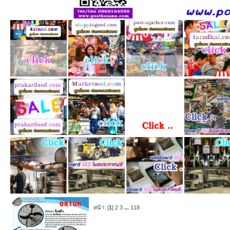
หน้า: [
1
]
2
3
...
118
หัวข้อ
/
เริ่มโ