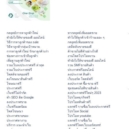
กลยุทธ์การหาลูกค้าใหม่
หากลยุทธ์เพิ่มยอดขาย
ทํายังไงให้ขายของดี ออนไลน์
ทําไงให้ลูกค้าเข้าร้านเยอะ ๆ
วิธีการหาลูกค้าของ sale
กลยุทธ์เพิ่มยอดขาย
วิธีหาลูกค้ากลุ่มเป้าหมาย
เคล็ดลับขายของดี
การหาลูกค้าใหม่ รักษาลูกค้าเก่า
ค้าขายไม่ดีทำอย่างไรดี
ช่องทางการเข้าถึงลูกค้า
งานโพสโปรโมทงาน
เพิ่มฐานลูกค้าใหม่
ทํายังไงให้ขายของดี ออนไลน์
รวมเว็บลงประกาศฟรี ล่าสุด
รวม SMFขายสินค้า
รวมเว็บประกาศฟรี
ประกาศฟรีออนไลน์
โพสต์ขายของฟรี
ลงประกาศ สินค้า
ลงโฆษณาสินค้าฟรี
เว็บบอร์ด โพสต์ฟรี
โฆษณาฟรี
ลงประกาศ ซื้อ-ขาย ฟรี
ประกาศฟรี
ชุมชนคนไอทีขายสินค้า
เว็บฟรีไม่จำกัด
ลงประกาศฟรีใหม่ๆ 2023
ทำ SEO ติด Google
โปรโมทธุรกิจฟรี
ลงประกาศขาย
โปรโมทสินค้าฟรี
เว็บฟรียอดนิยม
แจกฟรี รายชื่อเว็บลงประกาศฟรี
โพสโฆษณา
โปรโมท Social
ประกาศขายของ
โปรโมท youtube
ประกาศหางาน
แจกฟรี รายชื่อเว็บ
บริการ แนะนำเว็บ
แจกฟรีโพสเว็บบอร์ดsmf