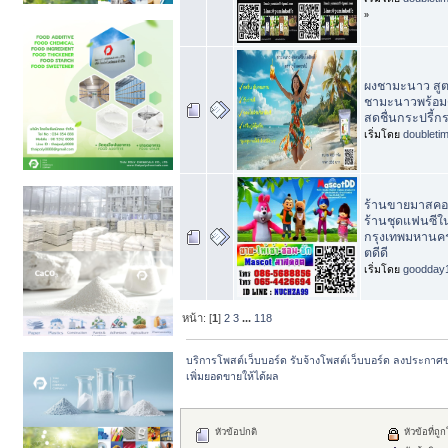
»
ผงชามะนาว สูต
ชามะนาวพร้อมดื
สดชื่นกระปรี้ก
เริ่มโดย
doubleti
ร้านขายมาสคอ
ร้านชุดแฟนซีใ
กรุงเทพมหานค
ตดีดี
เริ่มโดย
goodday
หน้า: [
1
]
2
3
...
118
บริการโพสต์เว็บบอร์ด รับจ้างโพสต์เว็บบอร์ด ลงประกาศ
เพิ่มยอดขายให้ได้ผล
หัวข้อปกติ
หัวข้อที่ถู