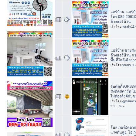
แอร์บ้าน, แอร์บ
โทร 089-20610
ล้างแอร์บ้าน
เริ่มโดย
foraliv11
แอร์บ้านขายส่ง
ล้างแอร์บ้าน ก
พื้นที่ใกล้เคียงก
เริ่มโดย
foraliv11
รับติดตั้งGPSต
สั่งตัดสตาร์ท ไม
ไม่ต้องลิงค์กับข
เริ่มโดย
gpsติดตา
2
3
...
55
»
โบลเวอร์อัดอาก
แรงดันสูง, โอเว