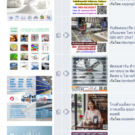
เริ่มโดย
sayjung1
รับตัดคอนกรีต
ปริมณฑล โทร 
085-907-2547.
เริ่มโดย
hitechpr
พัดลมฟาร์ม สำห
หลายขนาด พัด
ติดต่อ บ.โอเวอร
เริ่มโดย
farmfan9
โรงคั่วเมล็ดกา
ภาคเหนือ คุณภา
คอฟฟ์
เริ่มโดย
doubleti