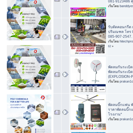
081-9123486 ค
เริ่มโดย
banddye
รับตัดคอนกรีต
ปริมณฑล โทร 
085-907-2547.
เริ่มโดย
hitechpr
62
»
พัดลมกันระเบิด, 
พัดลมกันระเบิด
(EXPLOSION-P
เริ่มโดย
prakan1
พัดลมบิ๊กแฟน พ
ราคาพัดลมบิ๊ก
โรงงาน*
เริ่มโดย
prakan1