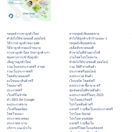
กลยุทธ์การหาลูกค้าใหม่
หากลยุทธ์เพิ่มยอดขาย
ทํายังไงให้ขายของดี ออนไลน์
ทําไงให้ลูกค้าเข้าร้านเยอะ ๆ
วิธีการหาลูกค้าของ sale
กลยุทธ์เพิ่มยอดขาย
วิธีหาลูกค้ากลุ่มเป้าหมาย
เคล็ดลับขายของดี
การหาลูกค้าใหม่ รักษาลูกค้าเก่า
ค้าขายไม่ดีทำอย่างไรดี
ช่องทางการเข้าถึงลูกค้า
งานโพสโปรโมทงาน
เพิ่มฐานลูกค้าใหม่
ทํายังไงให้ขายของดี ออนไลน์
รวมเว็บลงประกาศฟรี ล่าสุด
รวม SMFขายสินค้า
รวมเว็บประกาศฟรี
ประกาศฟรีออนไลน์
โพสต์ขายของฟรี
ลงประกาศ สินค้า
ลงโฆษณาสินค้าฟรี
เว็บบอร์ด โพสต์ฟรี
โฆษณาฟรี
ลงประกาศ ซื้อ-ขาย ฟรี
ประกาศฟรี
ชุมชนคนไอทีขายสินค้า
เว็บฟรีไม่จำกัด
ลงประกาศฟรีใหม่ๆ 2023
ทำ SEO ติด Google
โปรโมทธุรกิจฟรี
ลงประกาศขาย
โปรโมทสินค้าฟรี
เว็บฟรียอดนิยม
แจกฟรี รายชื่อเว็บลงประกาศฟรี
โพสโฆษณา
โปรโมท Social
ประกาศขายของ
โปรโมท youtube
ประกาศหางาน
แจกฟรี รายชื่อเว็บ
บริการ แนะนำเว็บ
แจกฟรีโพสเว็บบอร์ดsmf