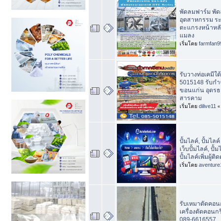
พัดลมฟาร์ม พั
อุตสาหกรรม ระ
ตะแกรงหน้าหลัง
แมลง
เริ่มโดย
farmfan9
รับวางท่อเคมีใ
5015148 รับกำ
ขอนแก่น อุดรธา
สารคาม
เริ่มโดย
dilive11
ปั้มไลค์, ปั้มไล
เว็บปั้มไลค์, ปั้
ปั้มไลค์เพิ่มผู้ต
เริ่มโดย
aventure
รับเหมาตัดคอนกร
เครื่องตัดคอนกร
089-6616557...