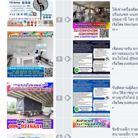
ให้เช่าเครื่องต
ปริมณฑล นนทบ
ปทุมธานี โทร 
เริ่มโดย
hitechpr
44
»
เช็คหมายจับ ต
ตรวจสอบประวัต
สนใจไลน์ @bds
เริ่มโดย
publicpo
»
รับติดตามผู้ต้
ประวัติอาชญากร
ทางธุรกิจไลน์ 
เริ่มโดย
publicpo
»
ชิงช้าเหล็ก ราคา
สนามเหล็ก รา