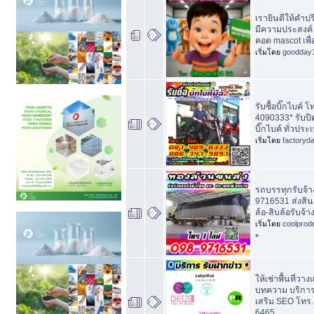
เรายินดีให้คำป
มีความประสงค์ 
คอต mascot เพื่
เริ่มโดย
goodday
รับซื้อบิ๊กไบค์ 
4090333* รับป
บิ๊กไบค์ ทั่วประ
เริ่มโดย
factoryd
รถบรรทุกรับจ้า
9716531 ส่งสิ
ล้อ-สิบล้อรับจ้
เริ่มโดย
coolprod
»
ให้เช่าพื้นที่ว
บทความ บริกา
เสริม SEO โทร.
6465