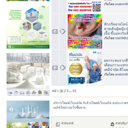
เริ่มโดย
anatomi8
สักกรีดอายไลน์เ
ลายเส้นผู้หญิง-ผู
เนื้อ ขี้แมลงวัน
เริ่มโดย
start9db
ผลกระทบจากค
เตือนภาวะแทร
เคมีบำบัด คีโมผ
เริ่มโดย
anatomi8
หน้า: [
1
]
2
3
...
53
บริการโพสต์เว็บบอร์ด รับจ้างโพสต์เว็บบอร์ด ลงประกาศ
บอร์ดใหม่รวมเว็บซื้อขาย
หัวข้อปกติ
หัวข้อที่ถู