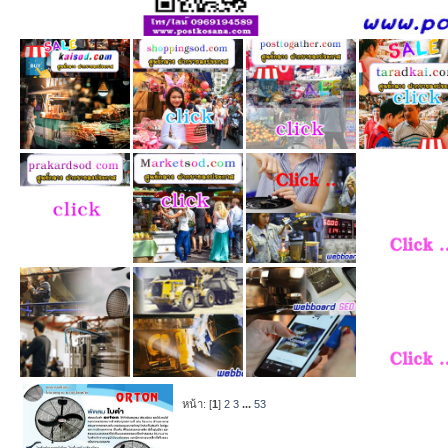
หน้า: [
1
]
2
3
...
53
หัวข้อ
/
เริ่มโ