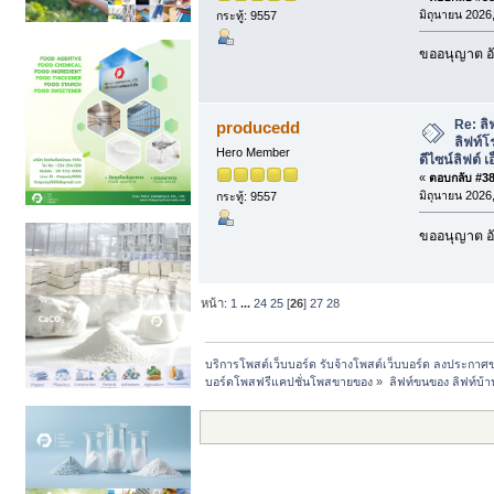
มิถุนายน 2026,
กระทู้: 9557
ขออนุญาต อั
Re: ลิ
producedd
ลิฟท์โ
Hero Member
ดีไซน์ลิฟต์ เอ
«
ตอบกลับ #389
มิถุนายน 2026,
กระทู้: 9557
ขออนุญาต อั
หน้า:
1
...
24
25
[
26
]
27
28
บริการโพสต์เว็บบอร์ด รับจ้างโพสต์เว็บบอร์ด ลงประกาศ
บอร์ดโพสฟรีแคปชั่นโพสขายของ
»
ลิฟท์ขนของ ลิฟท์บ้าน 