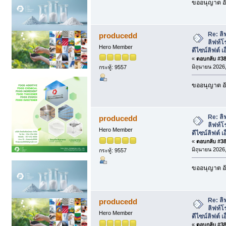
ขออนุญาต อั
Re: ลิ
producedd
ลิฟท์โ
Hero Member
ดีไซน์ลิฟต์ เอ
«
ตอบกลับ #386
มิถุนายน 2026,
กระทู้: 9557
ขออนุญาต อั
Re: ลิ
producedd
ลิฟท์โ
Hero Member
ดีไซน์ลิฟต์ เอ
«
ตอบกลับ #387
มิถุนายน 2026,
กระทู้: 9557
ขออนุญาต อั
Re: ลิ
producedd
ลิฟท์โ
Hero Member
ดีไซน์ลิฟต์ เอ
«
ตอบกลับ #388