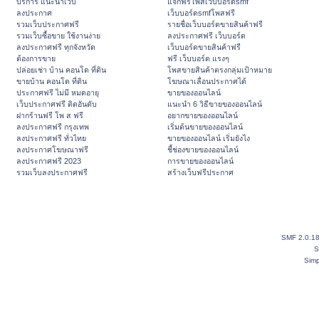
บริการ แนะนำเว็บ
แจกฟรีโพสเว็บบอร์ดsmf
ลงประกาศ
เว็บบอร์ดsmfโพสฟรี
รวมเว็บประกาศฟรี
รายชื่อเว็บบอร์ดขายสินค้าฟรี
รวมเว็บซื้อขาย ใช้งานง่าย
ลงประกาศฟรี เว็บบอร์ด
ลงประกาศฟรี ทุกจังหวัด
เว็บบอร์ดขายสินค้าฟรี
ต้องการขาย
ฟรี เว็บบอร์ด แรงๆ
ปล่อยเช่า บ้าน คอนโด ที่ดิน
โพสขายสินค้าตรงกลุ่มเป้าหมาย
ขายบ้าน คอนโด ที่ดิน
โฆษณาเลื่อนประกาศได้
ประกาศฟรี ไม่มี หมดอายุ
ขายของออนไลน์
เว็บประกาศฟรี ติดอันดับ
แนะนำ 6 วิธีขายของออนไลน์
ฝากร้านฟรี โพ ส ฟรี
อยากขายของออนไลน์
ลงประกาศฟรี กรุงเทพ
เริ่มต้นขายของออนไลน์
ลงประกาศฟรี ทั่วไทย
ขายของออนไลน์ เริ่มยังไง
ลงประกาศโฆษณาฟรี
ชี้ช่องขายของออนไลน์
ลงประกาศฟรี 2023
การขายของออนไลน์
รวมเว็บลงประกาศฟรี
สร้างเว็บฟรีประกาศ
SMF 2.0.1
S
Simp