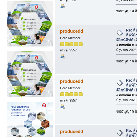
ขออนุญาต อั
Re: ลิ
producedd
ลิฟท์โ
Hero Member
ดีไซน์ลิฟต์ เอ
«
ตอบกลับ #378
มิถุนายน 2026,
กระทู้: 9557
ขออนุญาต อั
Re: ลิ
producedd
ลิฟท์โ
Hero Member
ดีไซน์ลิฟต์ เอ
«
ตอบกลับ #379
มิถุนายน 2026,
กระทู้: 9557
ขออนุญาต อั
Re: ลิ
producedd
ลิฟท์โ