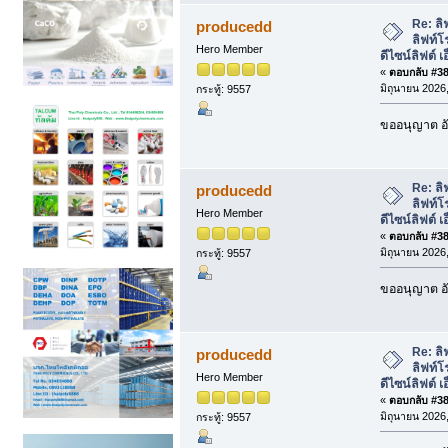
Re: ลิ
producedd
ลิฟท์โ
Hero Member
ดีไซน์ลิฟต์ เอ
«
ตอบกลับ #383
มิถุนายน 2026,
กระทู้: 9557
ขออนุญาต อั
Re: ลิ
producedd
ลิฟท์โ
Hero Member
ดีไซน์ลิฟต์ เอ
«
ตอบกลับ #384
มิถุนายน 2026,
กระทู้: 9557
ขออนุญาต อั
Re: ลิ
producedd
ลิฟท์โ
Hero Member
ดีไซน์ลิฟต์ เอ
«
ตอบกลับ #385
มิถุนายน 2026,
กระทู้: 9557