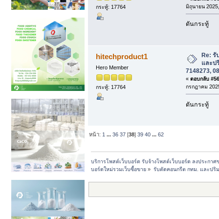
มิถุนายน 2025,
กระทู้: 17764
ดันกระทู้
Re: รั
hitechproduct1
และปร
Hero Member
7148273, 08
«
ตอบกลับ #569
กรกฎาคม 2025
กระทู้: 17764
ดันกระทู้
หน้า:
1
...
36
37
[
38
]
39
40
...
62
บริการโพสต์เว็บบอร์ด รับจ้างโพสต์เว็บบอร์ด ลงประกาศ
บอร์ดใหม่รวมเว็บซื้อขาย
»
รับตัดคอนกรีต กทม. และปร