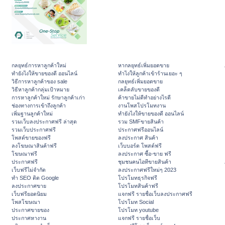
กลยุทธ์การหาลูกค้าใหม่
หากลยุทธ์เพิ่มยอดขาย
ทํายังไงให้ขายของดี ออนไลน์
ทําไงให้ลูกค้าเข้าร้านเยอะ ๆ
วิธีการหาลูกค้าของ sale
กลยุทธ์เพิ่มยอดขาย
วิธีหาลูกค้ากลุ่มเป้าหมาย
เคล็ดลับขายของดี
การหาลูกค้าใหม่ รักษาลูกค้าเก่า
ค้าขายไม่ดีทำอย่างไรดี
ช่องทางการเข้าถึงลูกค้า
งานโพสโปรโมทงาน
เพิ่มฐานลูกค้าใหม่
ทํายังไงให้ขายของดี ออนไลน์
รวมเว็บลงประกาศฟรี ล่าสุด
รวม SMFขายสินค้า
รวมเว็บประกาศฟรี
ประกาศฟรีออนไลน์
โพสต์ขายของฟรี
ลงประกาศ สินค้า
ลงโฆษณาสินค้าฟรี
เว็บบอร์ด โพสต์ฟรี
โฆษณาฟรี
ลงประกาศ ซื้อ-ขาย ฟรี
ประกาศฟรี
ชุมชนคนไอทีขายสินค้า
เว็บฟรีไม่จำกัด
ลงประกาศฟรีใหม่ๆ 2023
ทำ SEO ติด Google
โปรโมทธุรกิจฟรี
ลงประกาศขาย
โปรโมทสินค้าฟรี
เว็บฟรียอดนิยม
แจกฟรี รายชื่อเว็บลงประกาศฟรี
โพสโฆษณา
โปรโมท Social
ประกาศขายของ
โปรโมท youtube
ประกาศหางาน
แจกฟรี รายชื่อเว็บ