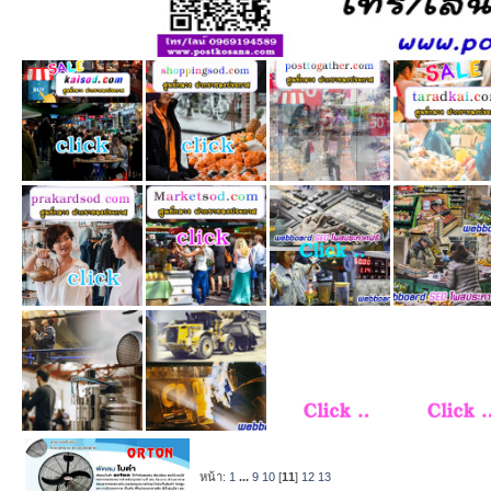
หน้า:
1
...
9
10
[
11
]
12
13