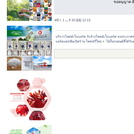
ขออนุญาต อั
หน้า:
1
...
9
10
[
11
]
12
13
บริการโพสต์เว็บบอร์ด รับจ้างโพสต์เว็บบอร์ด ลงประกาศ
บอร์ดแคปชั่นเปิดร้าน โพสฟรีใหม่
»
ไม้กั้นรถยนต์ที่ได้ร