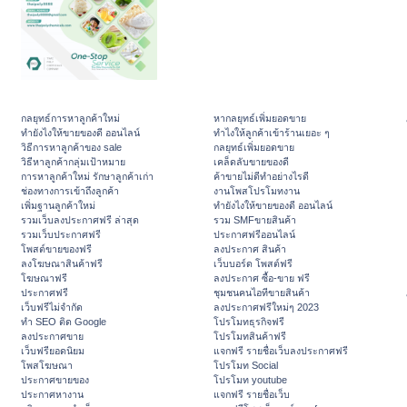
กลยุทธ์การหาลูกค้าใหม่
หากลยุทธ์เพิ่มยอดขาย
ทํายังไงให้ขายของดี ออนไลน์
ทําไงให้ลูกค้าเข้าร้านเยอะ ๆ
วิธีการหาลูกค้าของ sale
กลยุทธ์เพิ่มยอดขาย
วิธีหาลูกค้ากลุ่มเป้าหมาย
เคล็ดลับขายของดี
การหาลูกค้าใหม่ รักษาลูกค้าเก่า
ค้าขายไม่ดีทำอย่างไรดี
ช่องทางการเข้าถึงลูกค้า
งานโพสโปรโมทงาน
เพิ่มฐานลูกค้าใหม่
ทํายังไงให้ขายของดี ออนไลน์
รวมเว็บลงประกาศฟรี ล่าสุด
รวม SMFขายสินค้า
รวมเว็บประกาศฟรี
ประกาศฟรีออนไลน์
โพสต์ขายของฟรี
ลงประกาศ สินค้า
ลงโฆษณาสินค้าฟรี
เว็บบอร์ด โพสต์ฟรี
โฆษณาฟรี
ลงประกาศ ซื้อ-ขาย ฟรี
ประกาศฟรี
ชุมชนคนไอทีขายสินค้า
เว็บฟรีไม่จำกัด
ลงประกาศฟรีใหม่ๆ 2023
ทำ SEO ติด Google
โปรโมทธุรกิจฟรี
ลงประกาศขาย
โปรโมทสินค้าฟรี
เว็บฟรียอดนิยม
แจกฟรี รายชื่อเว็บลงประกาศฟรี
โพสโฆษณา
โปรโมท Social
ประกาศขายของ
โปรโมท youtube
ประกาศหางาน
แจกฟรี รายชื่อเว็บ