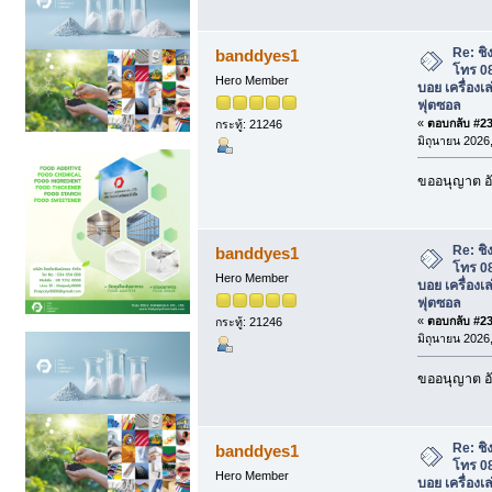
Re: ชิง
banddyes1
โทร 0
Hero Member
บอย เครื่อง
ฟุตซอล
«
ตอบกลับ #235
กระทู้: 21246
มิถุนายน 2026,
ขออนุญาต อั
Re: ชิง
banddyes1
โทร 0
Hero Member
บอย เครื่อง
ฟุตซอล
«
ตอบกลับ #236
กระทู้: 21246
มิถุนายน 2026,
ขออนุญาต อั
Re: ชิง
banddyes1
โทร 0
Hero Member
บอย เครื่อง