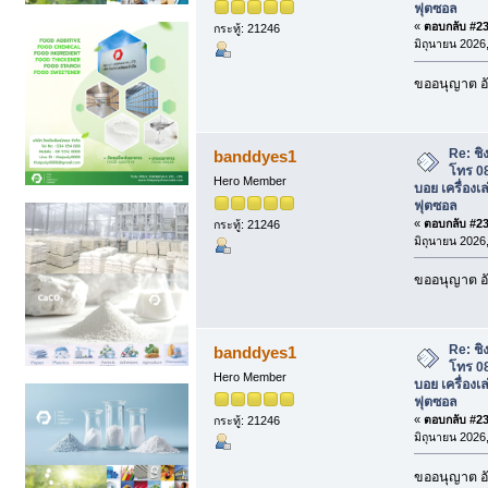
ฟุตซอล
«
ตอบกลับ #237
กระทู้: 21246
มิถุนายน 2026,
ขออนุญาต อั
Re: ชิง
banddyes1
โทร 0
Hero Member
บอย เครื่อง
ฟุตซอล
«
ตอบกลับ #238
กระทู้: 21246
มิถุนายน 2026,
ขออนุญาต อั
Re: ชิง
banddyes1
โทร 0
Hero Member
บอย เครื่อง
ฟุตซอล
«
ตอบกลับ #239
กระทู้: 21246
มิถุนายน 2026,
ขออนุญาต อั