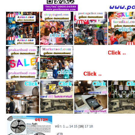
หน้า:
1
...
14
15
[
16
]
17
18