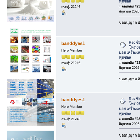
ฟุตซอล
«
ตอบกลับ #232
กระทู้: 21246
มิถุนายน 2026,
ขออนุญาต อั
Re: ชิง
banddyes1
โทร 0
Hero Member
บอย เครื่อง
ฟุตซอล
«
ตอบกลับ #233
กระทู้: 21246
มิถุนายน 2026,
ขออนุญาต อั
Re: ชิง
banddyes1
โทร 0
Hero Member
บอย เครื่อง
ฟุตซอล
«
ตอบกลับ #234
กระทู้: 21246
มิถุนายน 2026,
ขออนุญาต อั