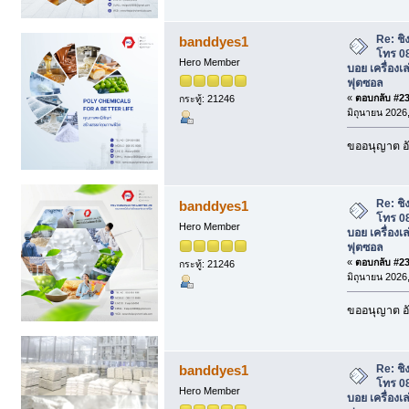
Re: ชิง
banddyes1
โทร 0
Hero Member
บอย เครื่อง
ฟุตซอล
«
ตอบกลับ #230
กระทู้: 21246
มิถุนายน 2026,
ขออนุญาต อั
Re: ชิง
banddyes1
โทร 0
Hero Member
บอย เครื่อง
ฟุตซอล
«
ตอบกลับ #231
กระทู้: 21246
มิถุนายน 2026,
ขออนุญาต อั
Re: ชิง
banddyes1
โทร 0
Hero Member
บอย เครื่อง