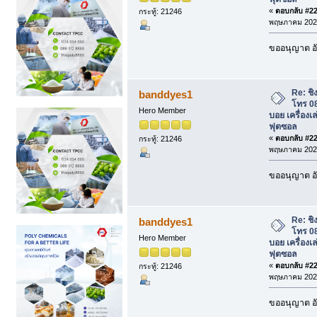
«
ตอบกลับ #227
กระทู้: 21246
พฤษภาคม 2026
ขออนุญาต อั
Re: ชิง
banddyes1
โทร 0
Hero Member
บอย เครื่อง
ฟุตซอล
«
ตอบกลับ #228
กระทู้: 21246
พฤษภาคม 2026
ขออนุญาต อั
Re: ชิง
banddyes1
โทร 0
Hero Member
บอย เครื่อง
ฟุตซอล
«
ตอบกลับ #229
กระทู้: 21246
พฤษภาคม 2026
ขออนุญาต อั