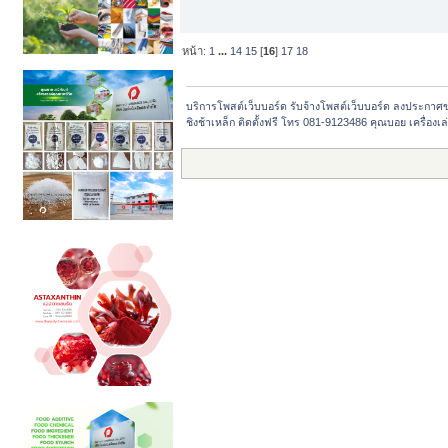
หน้า:
1
...
14
15
[
16
]
17
18
บริการโพสต์เว็บบอร์ด รับจ้างโพสต์เว็บบอร์ด ลงประกาศ
ชิงช้าเหล็ก ติดตั้งฟรี โทร 081-9123486 คุณบอย เครื่อง