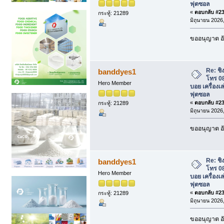
ฟุตซอล
«
ตอบกลับ #237
กระทู้: 21289
มิถุนายน 2026,
ขออนุญาต อั
Re: ชิง
banddyes1
โทร 0
Hero Member
บอย เครื่อง
ฟุตซอล
«
ตอบกลับ #238
กระทู้: 21289
มิถุนายน 2026,
ขออนุญาต อั
Re: ชิง
banddyes1
โทร 0
Hero Member
บอย เครื่อง
ฟุตซอล
«
ตอบกลับ #239
กระทู้: 21289
มิถุนายน 2026,
ขออนุญาต อั