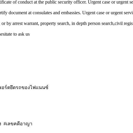
ficate of conduct at the public security officer. Urgent case or urgent s
ertify document at consulates and embassies. Urgent case or urgent serv
r by arrest warrant, property search, in depth person search,civil regis
esitate to ask us
คพอร์ตยึดรถของไฟแนนซ์
่ง #เลขคดีอาญา