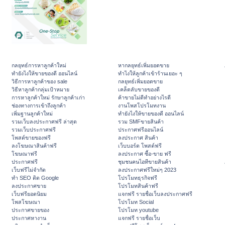
กลยุทธ์การหาลูกค้าใหม่
หากลยุทธ์เพิ่มยอดขาย
ทํายังไงให้ขายของดี ออนไลน์
ทําไงให้ลูกค้าเข้าร้านเยอะ ๆ
วิธีการหาลูกค้าของ sale
กลยุทธ์เพิ่มยอดขาย
วิธีหาลูกค้ากลุ่มเป้าหมาย
เคล็ดลับขายของดี
การหาลูกค้าใหม่ รักษาลูกค้าเก่า
ค้าขายไม่ดีทำอย่างไรดี
ช่องทางการเข้าถึงลูกค้า
งานโพสโปรโมทงาน
เพิ่มฐานลูกค้าใหม่
ทํายังไงให้ขายของดี ออนไลน์
รวมเว็บลงประกาศฟรี ล่าสุด
รวม SMFขายสินค้า
รวมเว็บประกาศฟรี
ประกาศฟรีออนไลน์
โพสต์ขายของฟรี
ลงประกาศ สินค้า
ลงโฆษณาสินค้าฟรี
เว็บบอร์ด โพสต์ฟรี
โฆษณาฟรี
ลงประกาศ ซื้อ-ขาย ฟรี
ประกาศฟรี
ชุมชนคนไอทีขายสินค้า
เว็บฟรีไม่จำกัด
ลงประกาศฟรีใหม่ๆ 2023
ทำ SEO ติด Google
โปรโมทธุรกิจฟรี
ลงประกาศขาย
โปรโมทสินค้าฟรี
เว็บฟรียอดนิยม
แจกฟรี รายชื่อเว็บลงประกาศฟรี
โพสโฆษณา
โปรโมท Social
ประกาศขายของ
โปรโมท youtube
ประกาศหางาน
แจกฟรี รายชื่อเว็บ