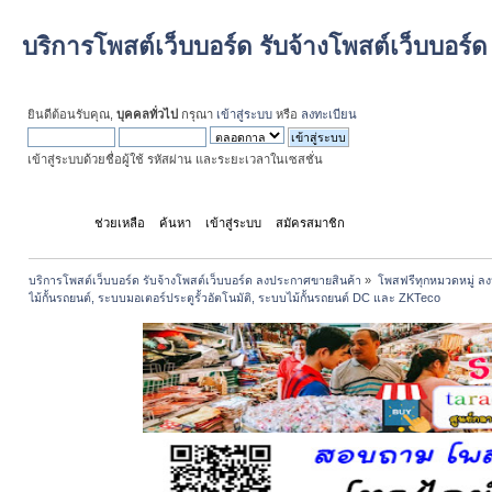
บริการโพสต์เว็บบอร์ด รับจ้างโพสต์เว็บบอร
ยินดีต้อนรับคุณ,
บุคคลทั่วไป
กรุณา
เข้าสู่ระบบ
หรือ
ลงทะเบียน
เข้าสู่ระบบด้วยชื่อผู้ใช้ รหัสผ่าน และระยะเวลาในเซสชั่น
หน้าแรก
ช่วยเหลือ
ค้นหา
เข้าสู่ระบบ
สมัครสมาชิก
บริการโพสต์เว็บบอร์ด รับจ้างโพสต์เว็บบอร์ด ลงประกาศขายสินค้า
»
โพสฟรีทุกหมวดหมู่ ลง
ไม้กั้นรถยนต์, ระบบมอเตอร์ประตูรั้วอัตโนมัติ, ระบบไม้กั้นรถยนต์ DC และ ZKTeco