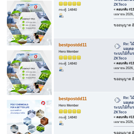
ZKTeco
«
ตอบกลับ #137
กระทู้: 14840
เมษายน 2026, 
ขออนุญาต อั
Re: ไม
bestpostdd11
มอเตอร
Hero Member
ระบบไม้กั้น
ZKTeco
«
ตอบกลับ #138
กระทู้: 14840
เมษายน 2026, 
ขออนุญาต อั
Re: ไม
bestpostdd11
มอเตอร
Hero Member
ระบบไม้กั้น
ZKTeco
«
ตอบกลับ #139
กระทู้: 14840
เมษายน 2026, 
ขออนุญาต อั