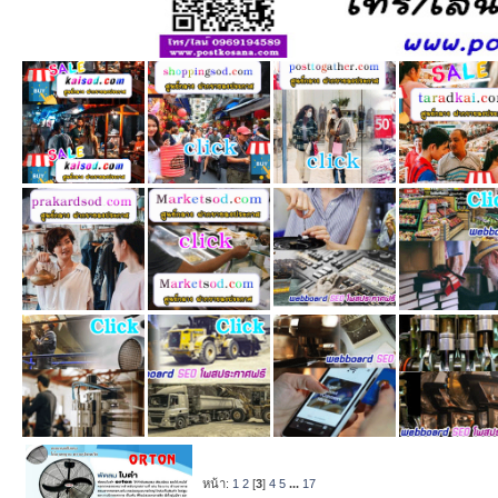
หน้า:
1
2
[
3
]
4
5
...
17