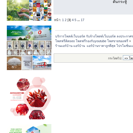
ดันกระทู้
หน้า:
1
2
[
3
]
4
5
...
17
บริการโพสต์เว็บบอร์ด รับจ้างโพสต์เว็บบอร์ด ลงประกาศ
โพสฟรีติดseo โพสฟรีรองรับyoutube โพสขายของฟรี
»
ร้านแอร์บ้าน แอร์บ้าน  แอร์บ้านราคาถูกที่สุด โปรโมชั่
กระโดดไป: