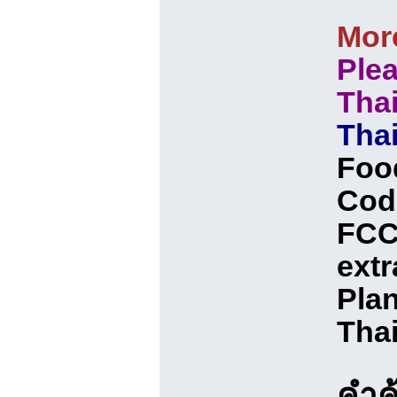
More
Ple
Tha
Thai
Food
Cod
FCC,
extr
Pla
Tha
คำค