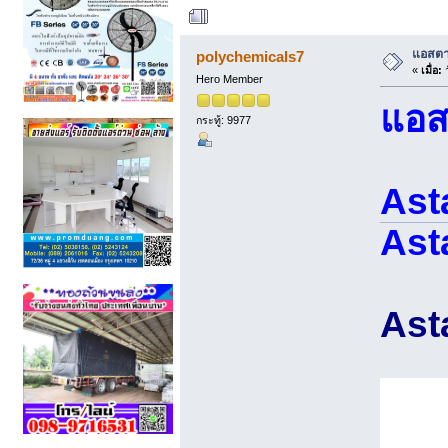
ผู้เขียน
หัวข้อ: แ
แอสตา
polychemicals7
«
เมื่อ:
ว
Hero Member
แอส
กระทู้: 9977
Ast
Ast
Ast