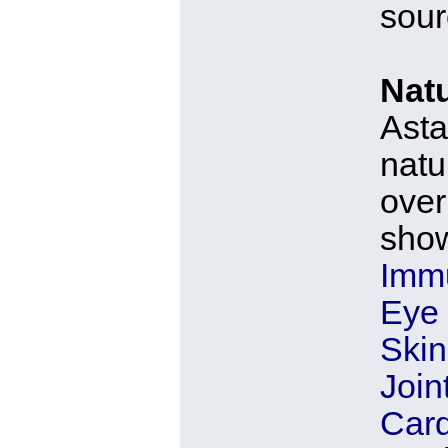
sour
Natu
Asta
natu
over
show
Imm
Eye 
Skin
Join
Card