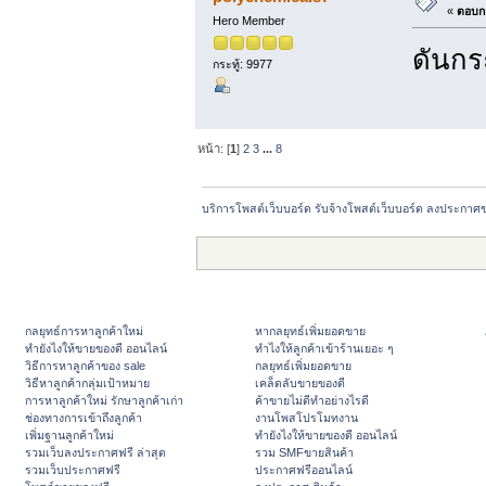
«
ตอบกล
Hero Member
ดันกระ
กระทู้: 9977
หน้า: [
1
]
2
3
...
8
บริการโพสต์เว็บบอร์ด รับจ้างโพสต์เว็บบอร์ด ลงประกาศ
กลยุทธ์การหาลูกค้าใหม่
หากลยุทธ์เพิ่มยอดขาย
ทํายังไงให้ขายของดี ออนไลน์
ทําไงให้ลูกค้าเข้าร้านเยอะ ๆ
วิธีการหาลูกค้าของ sale
กลยุทธ์เพิ่มยอดขาย
วิธีหาลูกค้ากลุ่มเป้าหมาย
เคล็ดลับขายของดี
การหาลูกค้าใหม่ รักษาลูกค้าเก่า
ค้าขายไม่ดีทำอย่างไรดี
ช่องทางการเข้าถึงลูกค้า
งานโพสโปรโมทงาน
เพิ่มฐานลูกค้าใหม่
ทํายังไงให้ขายของดี ออนไลน์
รวมเว็บลงประกาศฟรี ล่าสุด
รวม SMFขายสินค้า
รวมเว็บประกาศฟรี
ประกาศฟรีออนไลน์