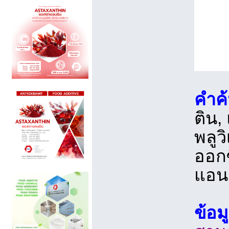
คำค
ติน,
พลูว
ออกซ
แอนต
ข้อม