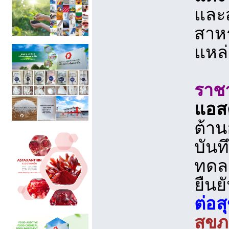
และส
สาหร
แหล่
ราชา
แอสต
ต้าน
บันท
ทดลอ
ยืนย
ต่อส
สุขภ