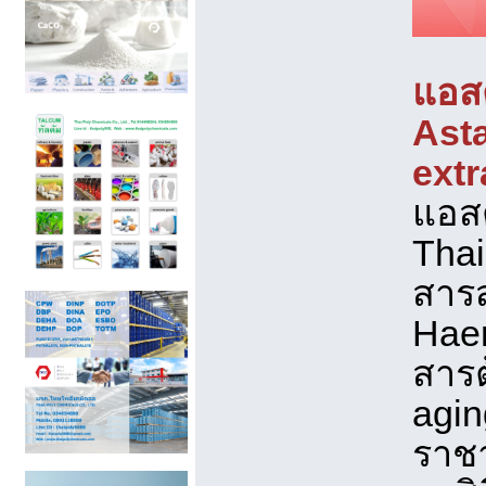
แอส
Ast
extr
แอส
Thai
สารส
Haem
สารต
agin
ราชา