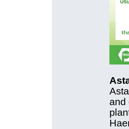
Ast
Asta
and 
plan
Haem