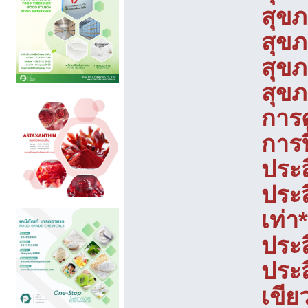
สุข
สุขภ
สุขภ
สุข
การต
การ
ประ
ประส
เท่า*
ประส
ประส
เขีย