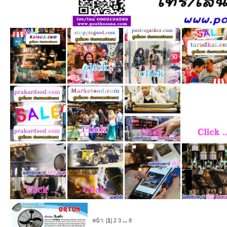
หน้า: [
1
]
2
3
...
8