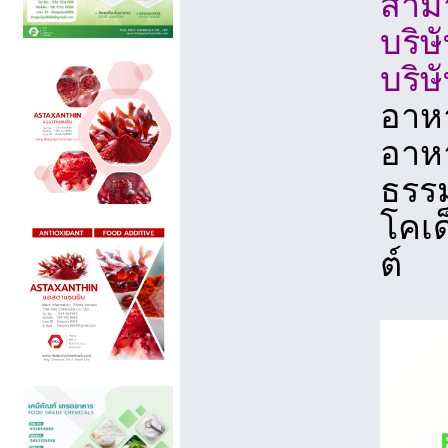
สามา
บริษ
บริษ
อาหา
อาหา
ธรรม
โคเด
ต์