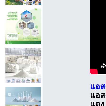
แอส
แอสต
แด