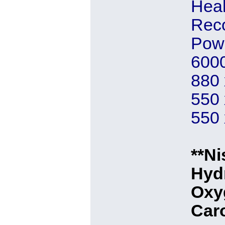
Heal
Reco
Powe
6000
880 
550 
550 
**Ni
Hydr
Oxy
Caro