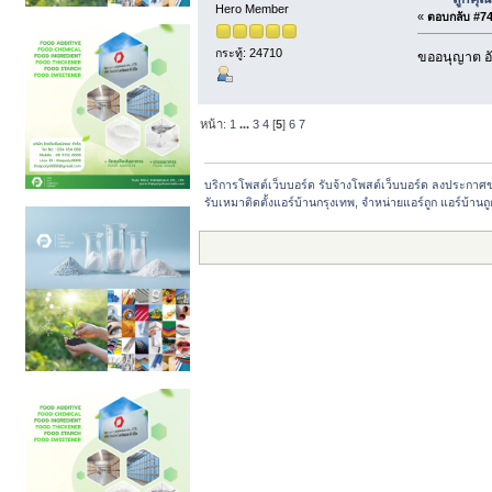
Hero Member
«
ตอบกลับ #74 
กระทู้: 24710
ขออนุญาต อั
หน้า:
1
...
3
4
[
5
]
6
7
บริการโพสต์เว็บบอร์ด รับจ้างโพสต์เว็บบอร์ด ลงประกาศ
รับเหมาติดตั้งแอร์บ้านกรุงเทพ, จำหน่ายแอร์ถูก แอร์บ้าน