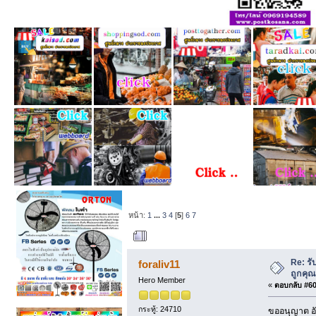
หน้า:
1
...
3
4
[
5
]
6
7
ผู้เขียน
หัวข้อ: รั
ครั้ง)
Re: รั
foraliv11
ถูกคุ
Hero Member
«
ตอบกลับ #60 
กระทู้: 24710
ขออนุญาต อั