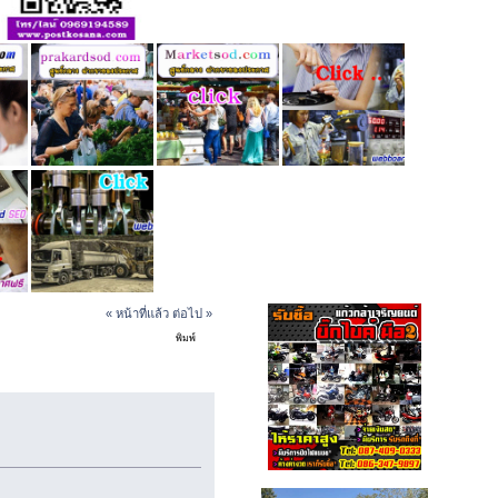
« หน้าที่แล้ว
ต่อไป »
พิมพ์
หรับบ้านใหม่ (อ่าน 22957