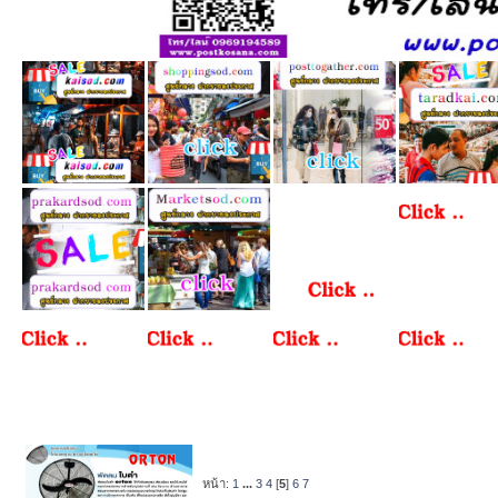
หน้า:
1
...
3
4
[
5
]
6
7