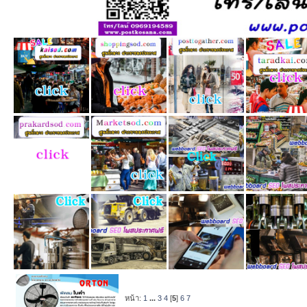
หน้า:
1
...
3
4
[
5
]
6
7