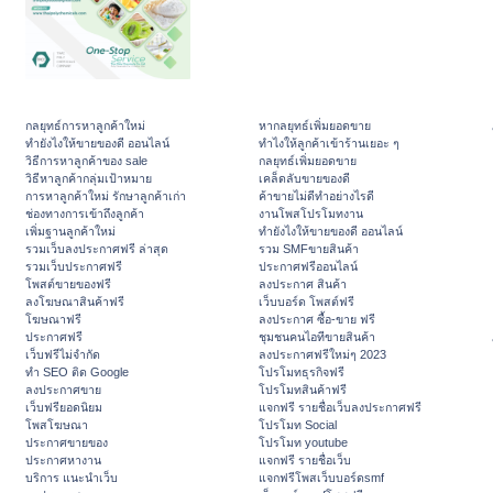
กลยุทธ์การหาลูกค้าใหม่
หากลยุทธ์เพิ่มยอดขาย
ทํายังไงให้ขายของดี ออนไลน์
ทําไงให้ลูกค้าเข้าร้านเยอะ ๆ
วิธีการหาลูกค้าของ sale
กลยุทธ์เพิ่มยอดขาย
วิธีหาลูกค้ากลุ่มเป้าหมาย
เคล็ดลับขายของดี
การหาลูกค้าใหม่ รักษาลูกค้าเก่า
ค้าขายไม่ดีทำอย่างไรดี
ช่องทางการเข้าถึงลูกค้า
งานโพสโปรโมทงาน
เพิ่มฐานลูกค้าใหม่
ทํายังไงให้ขายของดี ออนไลน์
รวมเว็บลงประกาศฟรี ล่าสุด
รวม SMFขายสินค้า
รวมเว็บประกาศฟรี
ประกาศฟรีออนไลน์
โพสต์ขายของฟรี
ลงประกาศ สินค้า
ลงโฆษณาสินค้าฟรี
เว็บบอร์ด โพสต์ฟรี
โฆษณาฟรี
ลงประกาศ ซื้อ-ขาย ฟรี
ประกาศฟรี
ชุมชนคนไอทีขายสินค้า
เว็บฟรีไม่จำกัด
ลงประกาศฟรีใหม่ๆ 2023
ทำ SEO ติด Google
โปรโมทธุรกิจฟรี
ลงประกาศขาย
โปรโมทสินค้าฟรี
เว็บฟรียอดนิยม
แจกฟรี รายชื่อเว็บลงประกาศฟรี
โพสโฆษณา
โปรโมท Social
ประกาศขายของ
โปรโมท youtube
ประกาศหางาน
แจกฟรี รายชื่อเว็บ
บริการ แนะนำเว็บ
แจกฟรีโพสเว็บบอร์ดsmf