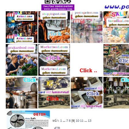
หน้า:
1
...
7
8
[
9
]
10
11
...
13