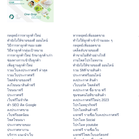
กลยุทธ์การหาลูกค้าใหม่
หากลยุทธ์เพิ่มยอดขาย
ทํายังไงให้ขายของดี ออนไลน์
ทําไงให้ลูกค้าเข้าร้านเยอะ ๆ
วิธีการหาลูกค้าของ sale
กลยุทธ์เพิ่มยอดขาย
วิธีหาลูกค้ากลุ่มเป้าหมาย
เคล็ดลับขายของดี
การหาลูกค้าใหม่ รักษาลูกค้าเก่า
ค้าขายไม่ดีทำอย่างไรดี
ช่องทางการเข้าถึงลูกค้า
งานโพสโปรโมทงาน
เพิ่มฐานลูกค้าใหม่
ทํายังไงให้ขายของดี ออนไลน์
รวมเว็บลงประกาศฟรี ล่าสุด
รวม SMFขายสินค้า
รวมเว็บประกาศฟรี
ประกาศฟรีออนไลน์
โพสต์ขายของฟรี
ลงประกาศ สินค้า
ลงโฆษณาสินค้าฟรี
เว็บบอร์ด โพสต์ฟรี
โฆษณาฟรี
ลงประกาศ ซื้อ-ขาย ฟรี
ประกาศฟรี
ชุมชนคนไอทีขายสินค้า
เว็บฟรีไม่จำกัด
ลงประกาศฟรีใหม่ๆ 2023
ทำ SEO ติด Google
โปรโมทธุรกิจฟรี
ลงประกาศขาย
โปรโมทสินค้าฟรี
เว็บฟรียอดนิยม
แจกฟรี รายชื่อเว็บลงประกาศฟรี
โพสโฆษณา
โปรโมท Social
ประกาศขายของ
โปรโมท youtube
ประกาศหางาน
แจกฟรี รายชื่อเว็บ
บริการ แนะนำเว็บ
แจกฟรีโพสเว็บบอร์ดsmf