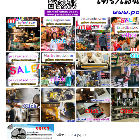
หน้า:
1
...
3
4
[
5
]
6
7