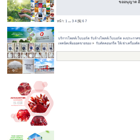
ขออนุญาต อั
หน้า:
1
...
3
4
[
5
]
6
7
บริการโพสต์เว็บบอร์ด รับจ้างโพสต์เว็บบอร์ด ลงประกาศ
เทคนิคเพิ่มยอดขายของ
»
รับตัดคอนกรีต ให้เช่าเครื่อง