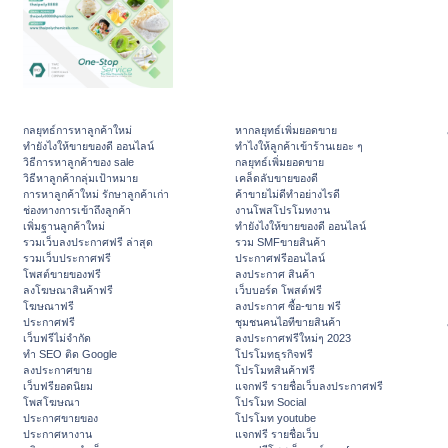
กลยุทธ์การหาลูกค้าใหม่
หากลยุทธ์เพิ่มยอดขาย
ทํายังไงให้ขายของดี ออนไลน์
ทําไงให้ลูกค้าเข้าร้านเยอะ ๆ
วิธีการหาลูกค้าของ sale
กลยุทธ์เพิ่มยอดขาย
วิธีหาลูกค้ากลุ่มเป้าหมาย
เคล็ดลับขายของดี
การหาลูกค้าใหม่ รักษาลูกค้าเก่า
ค้าขายไม่ดีทำอย่างไรดี
ช่องทางการเข้าถึงลูกค้า
งานโพสโปรโมทงาน
เพิ่มฐานลูกค้าใหม่
ทํายังไงให้ขายของดี ออนไลน์
รวมเว็บลงประกาศฟรี ล่าสุด
รวม SMFขายสินค้า
รวมเว็บประกาศฟรี
ประกาศฟรีออนไลน์
โพสต์ขายของฟรี
ลงประกาศ สินค้า
ลงโฆษณาสินค้าฟรี
เว็บบอร์ด โพสต์ฟรี
โฆษณาฟรี
ลงประกาศ ซื้อ-ขาย ฟรี
ประกาศฟรี
ชุมชนคนไอทีขายสินค้า
เว็บฟรีไม่จำกัด
ลงประกาศฟรีใหม่ๆ 2023
ทำ SEO ติด Google
โปรโมทธุรกิจฟรี
ลงประกาศขาย
โปรโมทสินค้าฟรี
เว็บฟรียอดนิยม
แจกฟรี รายชื่อเว็บลงประกาศฟรี
โพสโฆษณา
โปรโมท Social
ประกาศขายของ
โปรโมท youtube
ประกาศหางาน
แจกฟรี รายชื่อเว็บ