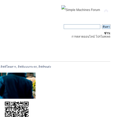
ข่าว:
การตลาดออนไลน์ โปรโมทเพจ
, ลิฟท์โดยสาร, ลิฟท์แบบกระจก, ลิฟท์ขนส่ง