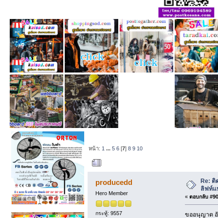
หน้า:
1
...
5
6
[
7
]
8
9
10
ผู้เขียน
หัวข้อ: ติด
Re: ติ
producedd
ลิฟท์แ
Hero Member
«
ตอบกลับ #90 
กระทู้: 9557
ขออนุญาต อั