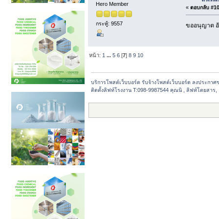
Hero Member
«
ตอบกลับ #104
กระทู้: 9557
ขออนุญาต อั
หน้า:
1
...
5
6
[
7
]
8
9
10
บริการโพสต์เว็บบอร์ด รับจ้างโพสต์เว็บบอร์ด ลงประกาศ
ติดตั้งลิฟท์โรงงาน T:098-9987544 คุณนิ , ลิฟท์โดยสาร,