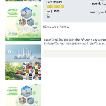
Hero Member
«
ตอบกลับ #104
กระทู้: 9557
ขออนุญาต อั
หน้า:
1
...
5
6
[
7
]
8
9
10
บริการโพสต์เว็บบอร์ด รับจ้างโพสต์เว็บบอร์ด ลงประกาศ
ติดตั้งลิฟท์โรงงาน T:098-9987544 คุณนิ , ลิฟท์โดยสาร,