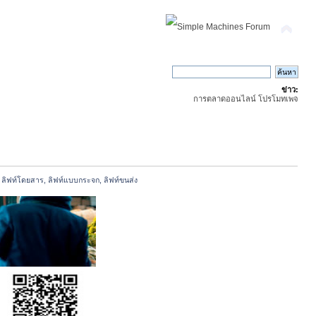
ข่าว:
การตลาดออนไลน์ โปรโมทเพจ
, ลิฟท์โดยสาร, ลิฟท์แบบกระจก, ลิฟท์ขนส่ง