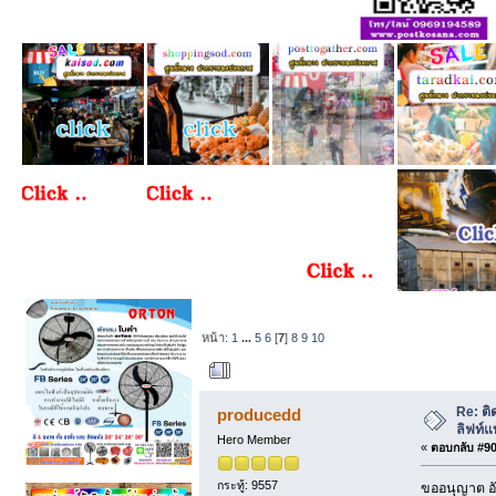
หน้า:
1
...
5
6
[
7
]
8
9
10
ผู้เขียน
หัวข้อ: ติด
Re: ติ
producedd
ลิฟท์แ
Hero Member
«
ตอบกลับ #90 
กระทู้: 9557
ขออนุญาต อั