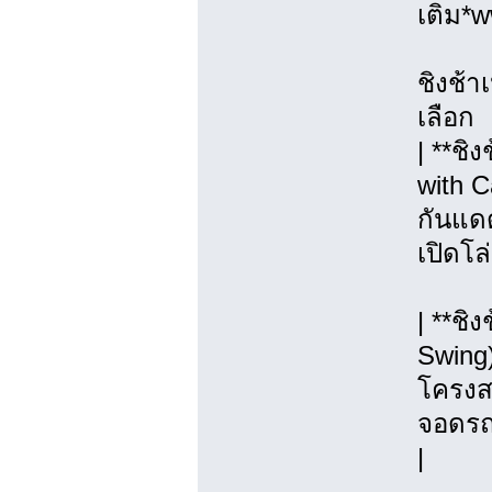
เติม*
ชิงช้า
เลือก
| **ชิ
with C
กันแดด
เปิดโล
| **ชิ
Swing)
โครงสร
จอดรถ, 
|