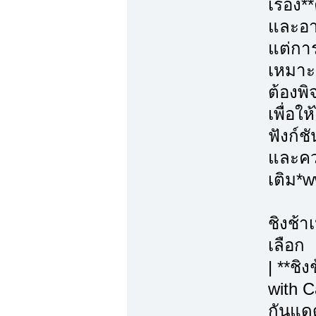
เรื่อ
และอา
แต่การ
เหมาะ
ต้องพ
เพื่อใ
ฟังก์ช
และควา
เติม*
ชิงช้า
เลือก
| **ชิ
with C
กันแดด