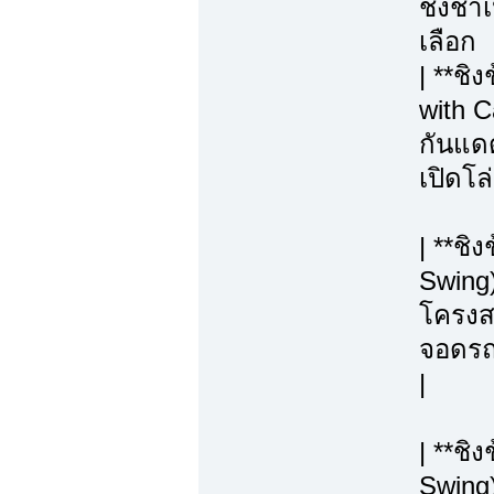
ชิงช้า
เลือก
| **ชิ
with C
กันแดด
เปิดโล
| **ชิ
Swing)
โครงสร
จอดรถ, 
|
| **ช
Swing