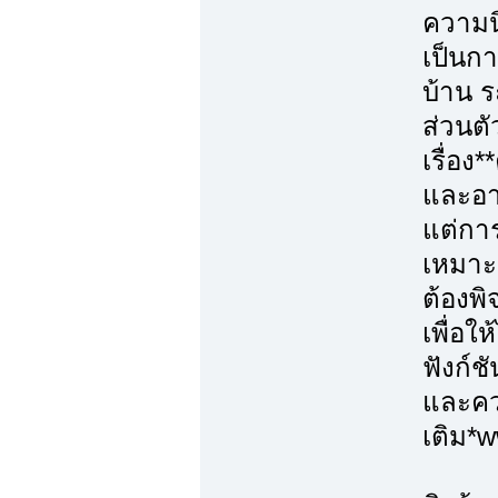
ความนิ
เป็นก
บ้าน ร
ส่วนตั
เรื่อ
และอา
แต่การ
เหมาะ
ต้องพ
เพื่อใ
ฟังก์ช
และควา
เติม*