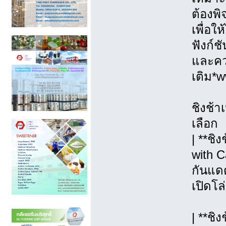
ต้องพ
เพื่อใ
ฟังก์ช
และควา
เติม*
ชิงช้า
เลือก
| **ชิ
with C
กันแดด
เปิดโล
| **ชิ