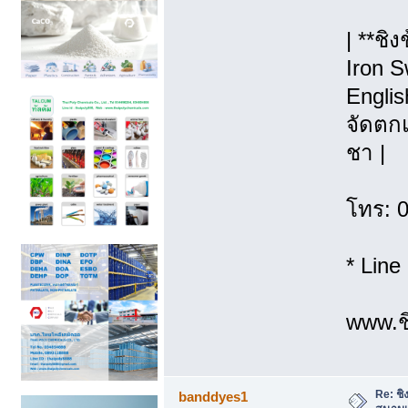
| **ชิ
Iron S
Englis
จัดตกแ
ชา |
โทร: 
* Line
www.ชิ
Re: ชิง
banddyes1