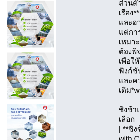
ส่วนตั
เรื่อ
และอา
แต่การ
เหมาะ
ต้องพ
เพื่อใ
ฟังก์ช
และควา
เติม*
ชิงช้า
เลือก
| **ชิ
with C