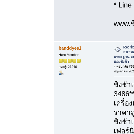
* Line
www.ชิ
Re: ชิง
banddyes1
สนามเ
Hero Member
มาตรฐาน สพ
บอยชิงช้า
«
ตอบกลับ #35 
กระทู้: 21246
พฤษภาคม 2026
ชิงช้า
3486*
เครื่อ
ราคาถู
ชิงช้า
เฟอร์น