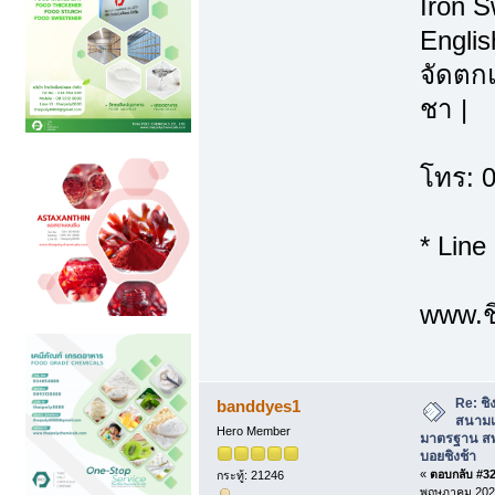
Iron S
Englis
จัดตกแ
ชา |
โทร: 
* Line
www.ชิ
Re: ชิง
banddyes1
สนามเ
Hero Member
มาตรฐาน สพ
บอยชิงช้า
«
ตอบกลับ #32 
กระทู้: 21246
พฤษภาคม 2026