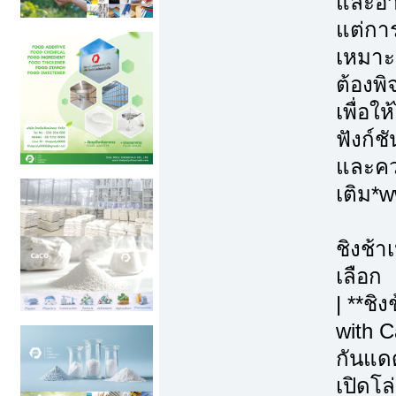
และอา
แต่การ
เหมาะ
ต้องพ
เพื่อใ
ฟังก์ช
และควา
เติม*
ชิงช้า
เลือก
| **ชิ
with C
กันแดด
เปิดโล