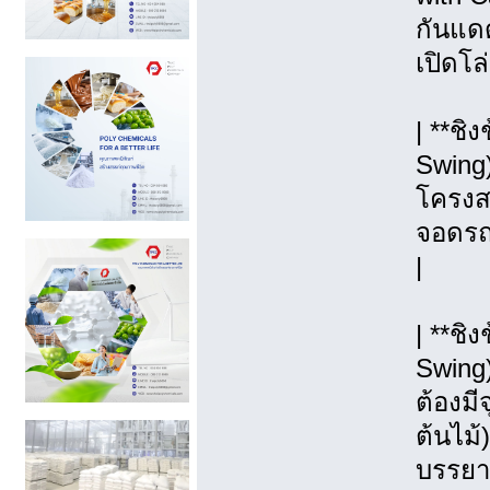
กันแดด
เปิดโล
| **ชิ
Swing)
โครงสร
จอดรถ, 
|
| **ช
Swing
ต้องมี
ต้นไม้)
บรรยา