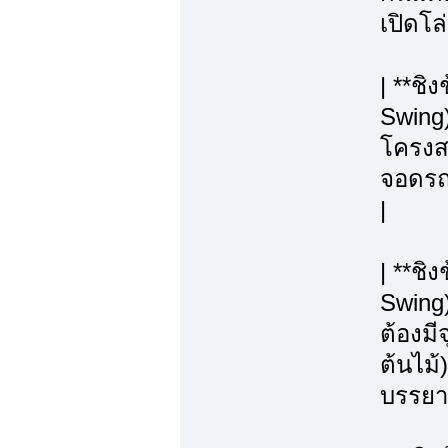
เปิดโล
| **ชิ
Swing)
โครงสร
จอดรถ, 
|
| **ช
Swing
ต้องมี
ต้นไม้)
บรรยา