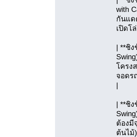
with C
กันแดด
เปิดโล
| **ชิ
Swing)
โครงสร
จอดรถ, 
|
| **ช
Swing
ต้องมี
ต้นไม้)