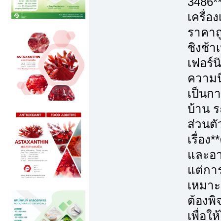
3486*
เครื่อ
ราคาถู
ชิงช้า
เฟอร์น
ความนิ
เป็นก
บ้าน ร
ส่วนตั
เรื่อ
และอา
แต่การ
เหมาะ
ต้องพ
เพื่อใ