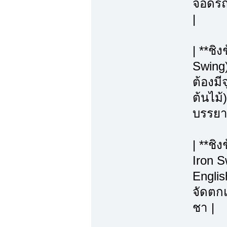
จอดรถ, 
|
| **ช
Swing
ต้องมี
ต้นไม้)
บรรยา
| **ชิ
Iron S
Englis
จัดตกแ
ชา |