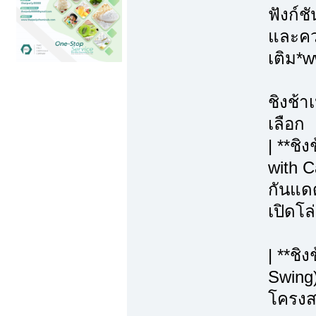
ฟังก์ช
และควา
เติม*
ชิงช้า
เลือก
| **ชิ
with C
กันแดด
เปิดโล
| **ชิ
Swing)
โครงสร