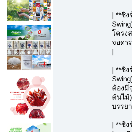
| **ชิ
Swing)
โครงสร
จอดรถ, 
|
| **ช
Swing
ต้องมี
ต้นไม้)
บรรยา
| **ชิ