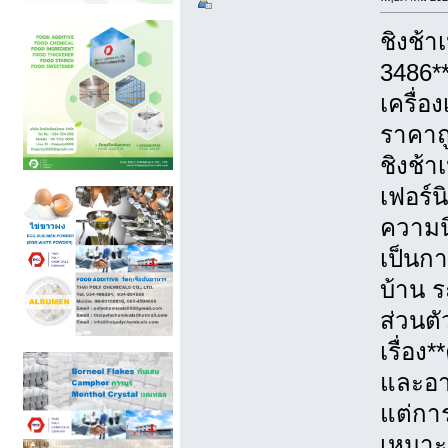
ชิงช้า
3486*
เครื่อ
ราคาถู
ชิงช้า
เฟอร์น
ความนิ
เป็นก
บ้าน ร
ส่วนตั
เรื่อ
และอา
แต่การ
เหมาะ