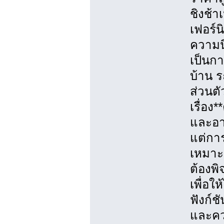
ชิงช้า
เฟอร์น
ความนิ
เป็นก
บ้าน ร
ส่วนตั
เรื่อ
และอา
แต่การ
เหมาะ
ต้องพ
เพื่อใ
ฟังก์ช
และควา