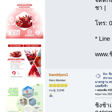
ชา |
โทร: 
* Line
www.ชิ
Re: ชิง
banddyes1
สนามเ
Hero Member
มาตรฐาน สพ
บอยชิงช้า
«
ตอบกลับ #33 
กระทู้: 21246
พฤษภาคม 2026
ชิงช้า