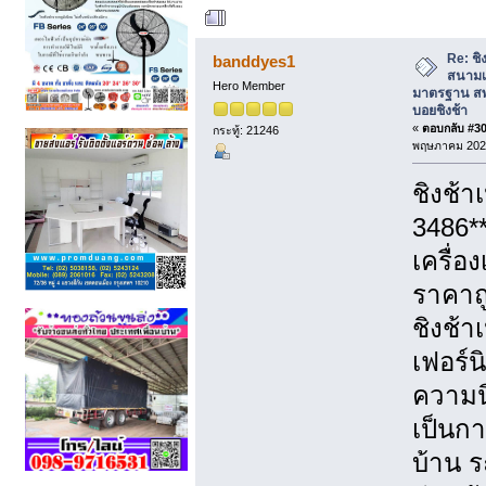
ผู้เขียน
หัวข้อ: ชิง
มาตรฐาน สพฐ. | 081-912-3486 บอยชิงช้า
Re: ชิง
banddyes1
สนามเ
Hero Member
มาตรฐาน สพ
บอยชิงช้า
«
ตอบกลับ #30 
กระทู้: 21246
พฤษภาคม 2026
ชิงช้า
3486*
เครื่อ
ราคาถู
ชิงช้า
เฟอร์น
ความนิ
เป็นก
บ้าน ร