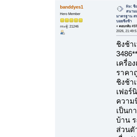
Re: ชิง
banddyes1
สนามเ
Hero Member
มาตรฐาน สพ
บอยชิงช้า
«
ตอบกลับ #37 
กระทู้: 21246
2026, 21:49:5
ชิงช้า
3486*
เครื่อ
ราคาถู
ชิงช้า
เฟอร์น
ความนิ
เป็นก
บ้าน ร
ส่วนตั