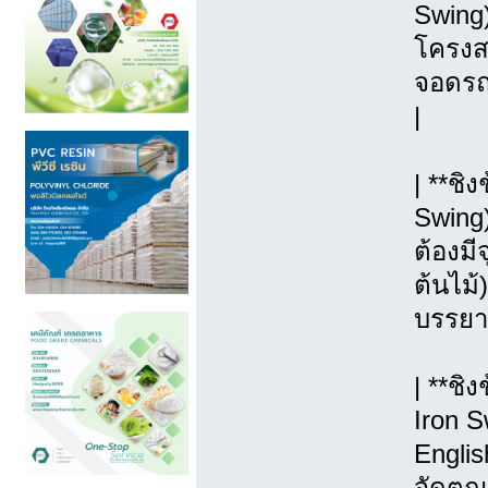
Swing)
โครงสร
จอดรถ, 
|
| **ช
Swing
ต้องมี
ต้นไม้)
บรรยา
| **ชิ
Iron S
Englis
จัดตกแ