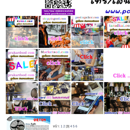
หน้า:
1
2
[
3
]
4
5
6