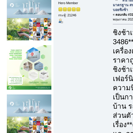
สนามเ
Hero Member
มาตรฐาน สพ
บอยชิงช้า
«
ตอบกลับ #31 
กระทู้: 21246
พฤษภาคม 2026
ชิงช้า
3486*
เครื่อ
ราคาถู
ชิงช้า
เฟอร์น
ความนิ
เป็นก
บ้าน ร
ส่วนตั
เรื่อ