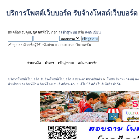
บริการโพสต์เว็บบอร์ด รับจ้างโพสต์เว็บบอร
ยินดีต้อนรับคุณ,
บุคคลทั่วไป
กรุณา
เข้าสู่ระบบ
หรือ
ลงทะเบียน
เข้าสู่ระบบด้วยชื่อผู้ใช้ รหัสผ่าน และระยะเวลาในเซสชั่น
หน้าแรก
ช่วยเหลือ
ค้นหา
เข้าสู่ระบบ
สมัครสมาชิก
บริการโพสต์เว็บบอร์ด รับจ้างโพสต์เว็บบอร์ด ลงประกาศขายสินค้า
»
โพสฟรีทุกหมวดหมู่ ลง
ลิฟท์ขนของ ลิฟท์บ้าน ลิฟท์โรงงาน ลิฟท์กระจก : บ.ดีไซน์ลิฟต์ เอ็นจิเนียริ่ง จำกัด