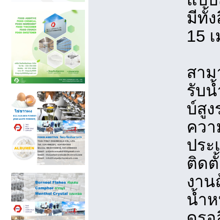
มีทั้
15 
สาม
รับน
บ์สู
ความ
ประเ
ติดตั
งานถ
น้ำห
ดรอล