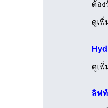
ต้อง
ดูเพิ
Hyd
ดูเพิ
ลิฟท