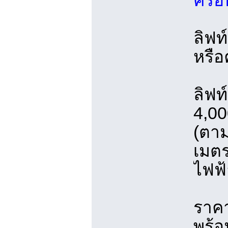
ครอ
ลิฟท
หรือ
ลิฟท
4,0
(ตาม
เมตร
ไฟฟ้
ราคา
พร้อ