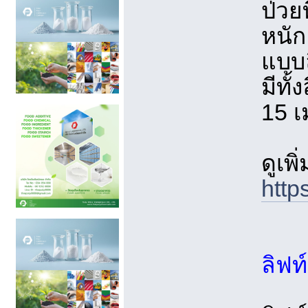
ป่วย
หนัก
แบบล
มีทั้
15 
ดูเพิ
http
ลิฟท