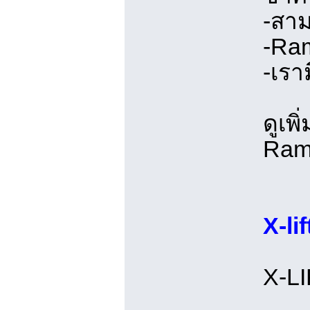
-สาม
-Ra
-เรา
ดูเพ
Ram
X-lif
X-LI