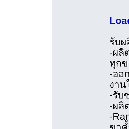
Load
รับผ
-ผลิ
ทุก
-ออก
งานใ
-รับ
-ผลิ
-Ram
ขาค้