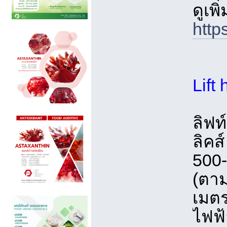
ดูเพ
http
Lift
ลิฟท
ลิคส
500
(ตาม
เมตร
ไฟฟ้