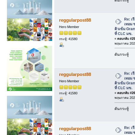
ดันกระทู้
Re: เ
reggularpost88
เทอม 
Hero Member
ติวเข้ม Gra
ที่ CLC มข.
«
ตอบกลับ #25 
กระทู้: 41580
พฤษภาคม 2026
ดันกระทู้
Re: เ
reggularpost88
เทอม 
Hero Member
ติวเข้ม Gra
ที่ CLC มข.
«
ตอบกลับ #26 
กระทู้: 41580
พฤษภาคม 2026
ดันกระทู้
Re: เ
reggularpost88
เทอม 