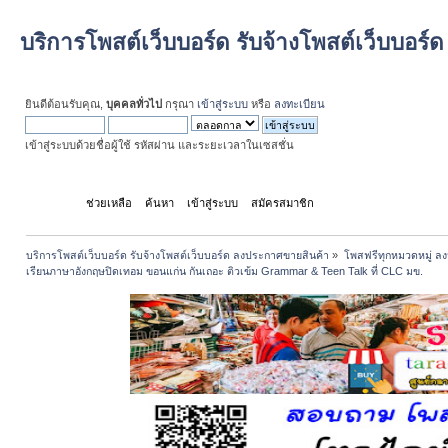
บริการโพสต์เว็บบอร์ด รับจ้างโพสต์เว็บบอร
ยินดีต้อนรับคุณ,
บุคคลทั่วไป
กรุณา
เข้าสู่ระบบ
หรือ
ลงทะเบียน
เข้าสู่ระบบด้วยชื่อผู้ใช้ รหัสผ่าน และระยะเวลาในเซสชั่น
หน้าแรก
ช่วยเหลือ
ค้นหา
เข้าสู่ระบบ
สมัครสมาชิก
บริการโพสต์เว็บบอร์ด รับจ้างโพสต์เว็บบอร์ด ลงประกาศขายสินค้า
»
โพสฟรีทุกหมวดหมู่ ลง
เรียนภาษาอังกฤษปิดเทอม ขอนแก่น กันเถอะ ติวเข้ม Grammar & Teen Talk ที่ CLC มข.