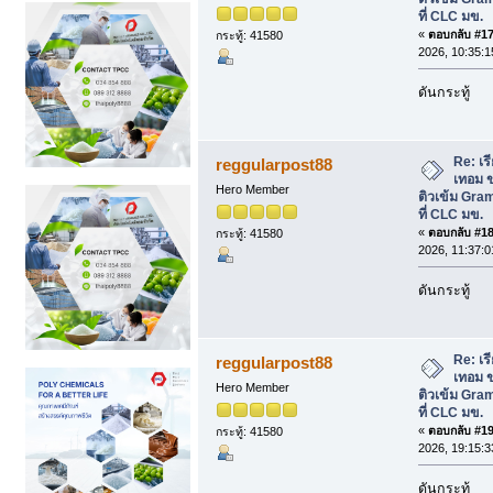
ที่ CLC มข.
«
ตอบกลับ #17 
กระทู้: 41580
2026, 10:35:1
ดันกระทู้
Re: เ
reggularpost88
เทอม 
Hero Member
ติวเข้ม Gra
ที่ CLC มข.
«
ตอบกลับ #18 
กระทู้: 41580
2026, 11:37:0
ดันกระทู้
Re: เ
reggularpost88
เทอม 
Hero Member
ติวเข้ม Gra
ที่ CLC มข.
«
ตอบกลับ #19 
กระทู้: 41580
2026, 19:15:3
ดันกระทู้