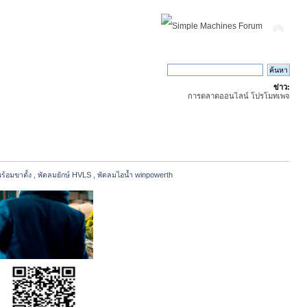
ข่าว:
การตลาดออนไลน์ โปรโมทเพจ
้อมขาตั้ง , พัดลมยักษ์ HVLS , พัดลมไอน้ำ winpowerth