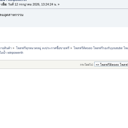
เมื่อ:
วันที่ 12 กรกฎาคม 2026, 13:24:24 น. »
ัดลมอุตสาหกรรม
ขายสินค้า
»
โพสฟรีทุกหมวดหมู่ ลงประกาศซื้อขายฟรี
»
โพสฟรีติดseo โพสฟรีรองรับyoutube โ
มไอน้ำ winpowerth
กระโดดไป: