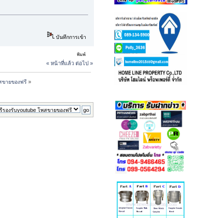
บันทึกการเข้า
พิมพ์
« หน้าที่แล้ว
ต่อไป »
พสขายของฟรี
»