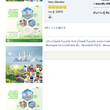
Hero Member
«
ตอบกลับ #59 
กระทู้: 20975
ดันกระทู้ พ
หน้า:
1
2
3
[
4
]
5
6
บริการโพสต์เว็บบอร์ด รับจ้างโพสต์เว็บบอร์ด ลงประกาศ
พัดลมอุตสาหกรรมพร้อมขาตั้ง , พัดลมยักษ์ HVLS , พัดล