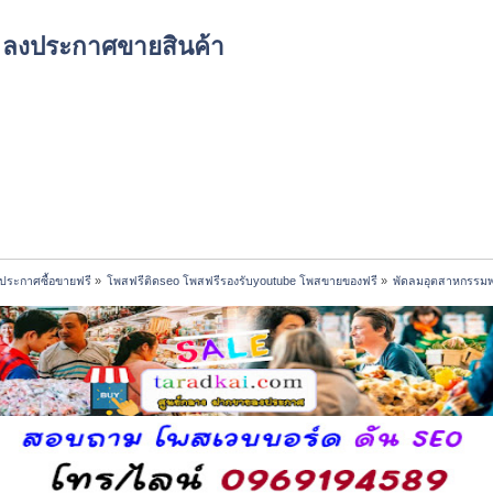
์ด ลงประกาศขายสินค้า
ประกาศซื้อขายฟรี
»
โพสฟรีติดseo โพสฟรีรองรับyoutube โพสขายของฟรี
»
พัดลมอุตสาหกรรมพร