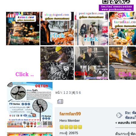
หน้า:
1
2
3
[
4
]
5
6
ผู้เขียน
หัวข้อ: พั
Re: พั
farmfan99
พัดลม
Hero Member
«
ตอบกลับ #45 
กระทู้: 20975
ดันกระทู้ พ