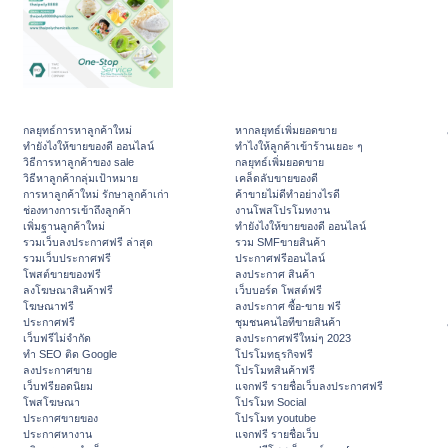
กลยุทธ์การหาลูกค้าใหม่
หากลยุทธ์เพิ่มยอดขาย
ทํายังไงให้ขายของดี ออนไลน์
ทําไงให้ลูกค้าเข้าร้านเยอะ ๆ
วิธีการหาลูกค้าของ sale
กลยุทธ์เพิ่มยอดขาย
วิธีหาลูกค้ากลุ่มเป้าหมาย
เคล็ดลับขายของดี
การหาลูกค้าใหม่ รักษาลูกค้าเก่า
ค้าขายไม่ดีทำอย่างไรดี
ช่องทางการเข้าถึงลูกค้า
งานโพสโปรโมทงาน
เพิ่มฐานลูกค้าใหม่
ทํายังไงให้ขายของดี ออนไลน์
รวมเว็บลงประกาศฟรี ล่าสุด
รวม SMFขายสินค้า
รวมเว็บประกาศฟรี
ประกาศฟรีออนไลน์
โพสต์ขายของฟรี
ลงประกาศ สินค้า
ลงโฆษณาสินค้าฟรี
เว็บบอร์ด โพสต์ฟรี
โฆษณาฟรี
ลงประกาศ ซื้อ-ขาย ฟรี
ประกาศฟรี
ชุมชนคนไอทีขายสินค้า
เว็บฟรีไม่จำกัด
ลงประกาศฟรีใหม่ๆ 2023
ทำ SEO ติด Google
โปรโมทธุรกิจฟรี
ลงประกาศขาย
โปรโมทสินค้าฟรี
เว็บฟรียอดนิยม
แจกฟรี รายชื่อเว็บลงประกาศฟรี
โพสโฆษณา
โปรโมท Social
ประกาศขายของ
โปรโมท youtube
ประกาศหางาน
แจกฟรี รายชื่อเว็บ