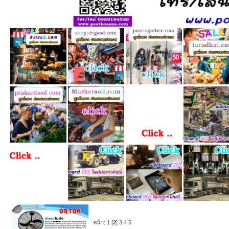
หน้า:
1
[
2
]
3
4
5