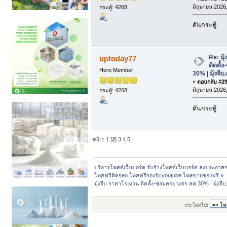
มิถุนายน 2026,
กระทู้: 4268
ดันกระทู้
Re: มุ
uptoday77
ติดตั้
Hero Member
30% | มุ้งจีบ
«
ตอบกลับ #29 
มิถุนายน 2026,
กระทู้: 4268
ดันกระทู้
หน้า:
1
[
2
]
3
4
5
บริการโพสต์เว็บบอร์ด รับจ้างโพสต์เว็บบอร์ด ลงประกาศ
โพสฟรีติดseo โพสฟรีรองรับyoutube โพสขายของฟรี
»
มุ้งจีบ ราคาโรงงาน ติดตั้ง-ซ่อมครบวงจร ลด 30% | มุ้งจีบ
กระโดดไป: