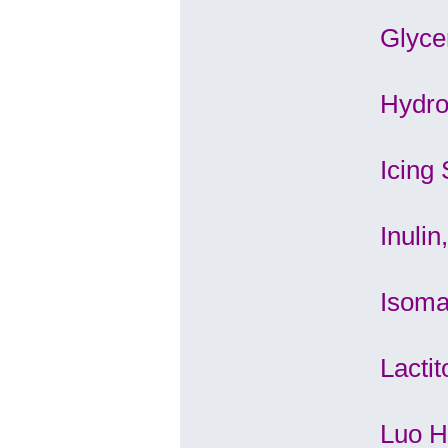
Glycer
Hydro
Icing
Inulin
Isoma
Lacti
Luo H