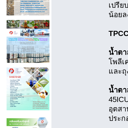
เปรีย
น้อย
TPC
น้ำต
โพลีเ
และถุ
น้ำตา
45ICU
อุตสา
ประกอ