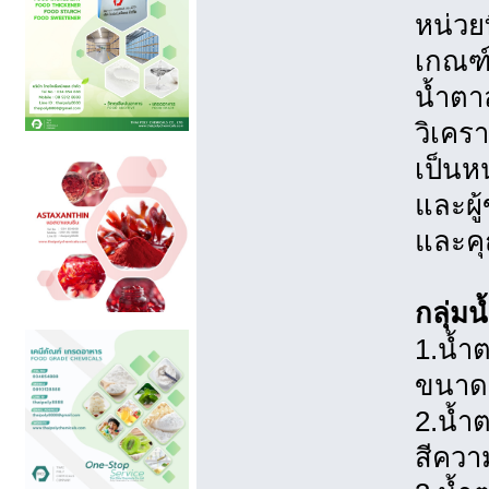
หน่วย
เกณฑ
น้ำตา
วิเคร
เป็นห
และผู
และคุ
กลุ่ม
1.น้ำ
ขนาดเล
2.น้ำ
สีความ