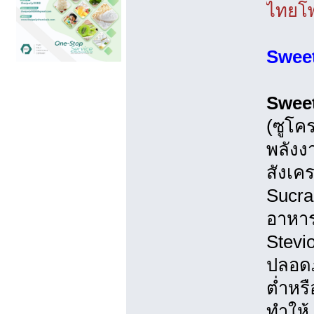
ไทยโพ
Sweet
Sweet
(ซูโค
พลังง
สังเค
Sucra
อาหาร
Stevi
ปลอดภ
ต่ำหร
ทำให้