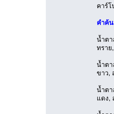
คาร์โ
คำค้น
น้ำตา
ทราย,
น้ำตา
ขาว, 
น้ำตา
แดง, 