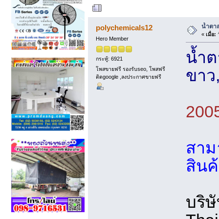
ผู้เขียน
หัวข้อ: น้
น้ำตา
polychemicals12
«
เมื่อ:
ว
Hero Member
น้ำต
กระทู้: 6921
โพสขายฟรี รองรับseo, โพสฟรี
ขาว,
ติดgoogle ,ลงประกาศขายฟรี
200
สามา
สินค้
บริษ