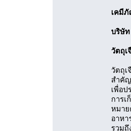
เคมีภ
บริษั
วัตถุ
วัตถุเ
สำคัญ
เพื่อ
การเก
หมายค
อาหารเ
รวมถึ