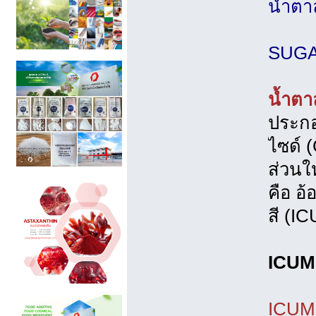
น้ำตา
SUG
น้ำตา
ประกอ
ไซด์ 
ส่วนใ
คือ อ
สี (I
ICU
ICUMS