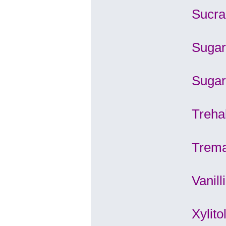
Sucra
Sugar
Sugar
Treha
Trema
Vanill
Xylit