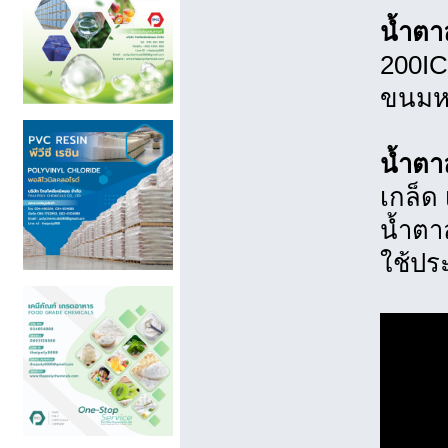
น้ำตา
200IC
ขนมหว
น้ำตา
เกล็ด
น้ำตา
ใช้ปร