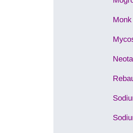
Mogro
Monk 
Myco
Neota
Rebau
Sodiu
Sodiu