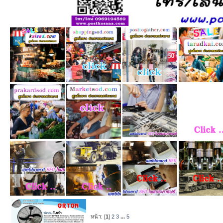
หน้า: [
1
]
2
3
...
5