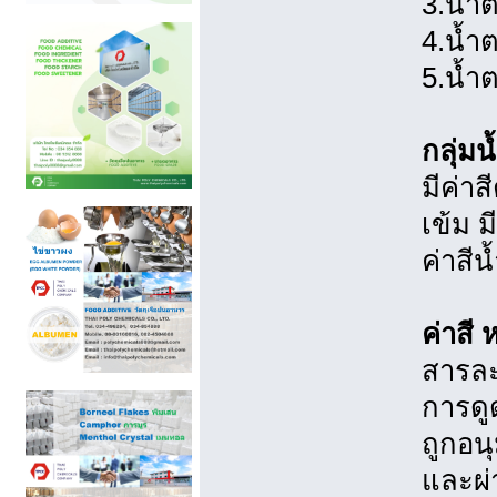
3.น้ำ
4.น้ำ
5.น้ำ
กลุ่ม
มีค่า
เข้ม 
ค่าสี
ค่าสี
สารละ
การดู
ถูกอน
และผ่