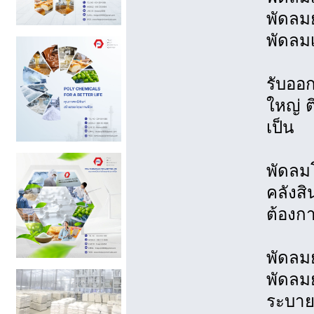
พัดลมย
พัดลม
รับออ
ใหญ่ 
เป็น
พัดลม
คลังสิ
ต้องก
พัดลม
พัดลมย
ระบาย