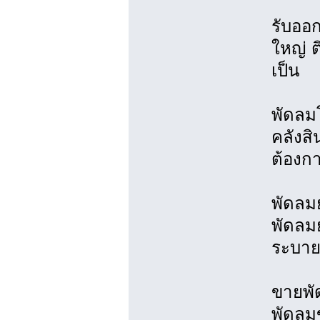
รับออ
ใหญ่ 
เป็น
พัดลม
คลังสิ
ต้องก
พัดลม
พัดลมย
ระบาย
ขายพั
พัดลม