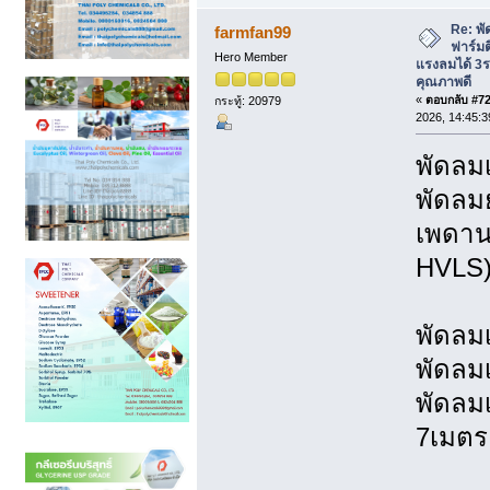
Re: พั
farmfan99
ฟาร์มต
Hero Member
แรงลมได้ 3
คุณภาพดี
«
ตอบกลับ #722
กระทู้: 20979
2026, 14:45:3
พัดล
พัดลม
เพดาน
HVLS
พัดลม
พัดลม
พัดลม
7เมตร