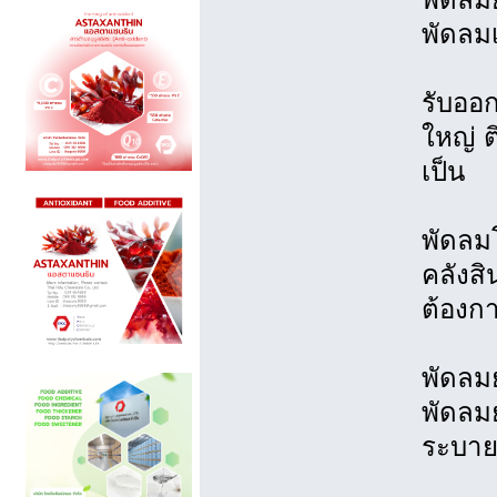
พัดลม
รับออ
ใหญ่ 
เป็น
พัดลม
คลังสิ
ต้องก
พัดลม
พัดลมย
ระบาย