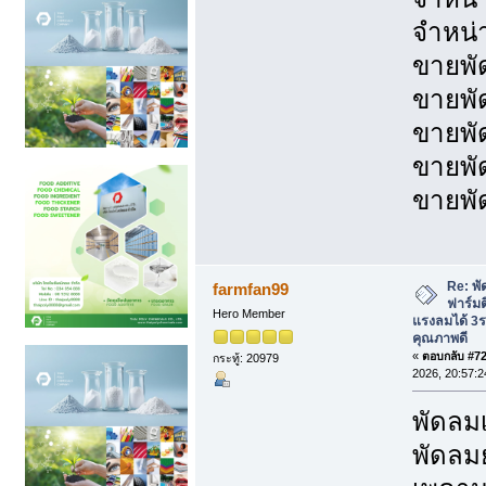
จำหน่
ขายพั
ขายพั
ขายพั
ขายพั
ขายพั
Re: พั
farmfan99
ฟาร์มต
Hero Member
แรงลมได้ 3
คุณภาพดี
«
ตอบกลับ #721
กระทู้: 20979
2026, 20:57:2
พัดล
พัดลม