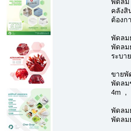
พัดลม
คลังสิ
ต้องก
พัดลม
พัดลมย
ระบาย
ขายพั
พัดลม
4m , 
พัดลมย
พัดลมย