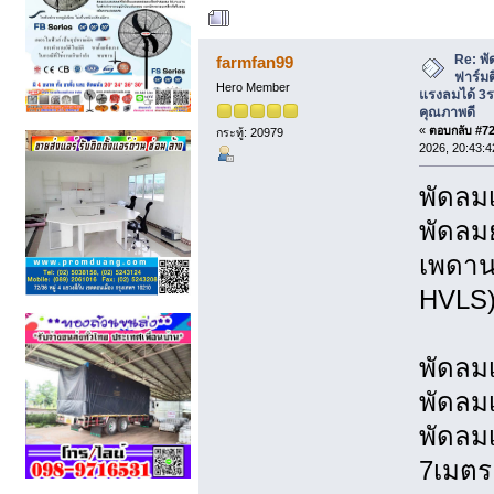
ผู้เขียน
หัวข้อ: พั
แรงลมได้ 3ระดับ ราคาประหยัด คุณภาพดี
Re: พั
farmfan99
ฟาร์มต
Hero Member
แรงลมได้ 3
คุณภาพดี
«
ตอบกลับ #720
กระทู้: 20979
2026, 20:43:4
พัดล
พัดลม
เพดาน
HVLS
พัดลม
พัดลม
พัดลม
7เมตร