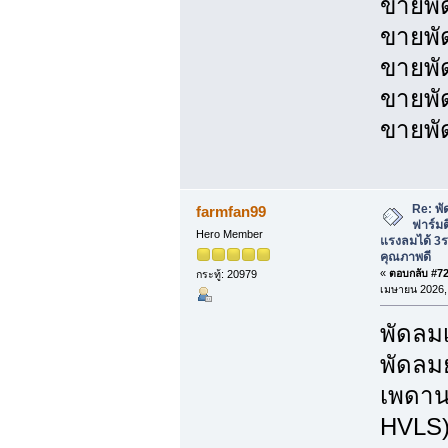
ขายพั
ขายพั
ขายพั
ขายพั
ขายพั
Re: พั
farmfan99
ฟาร์มต
Hero Member
แรงลมได้ 3
คุณภาพดี
«
ตอบกลับ #725
กระทู้: 20979
เมษายน 2026, 
พัดล
พัดลม
เพดาน
HVLS