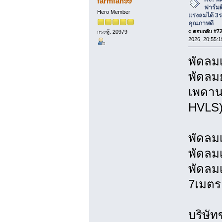
farmfan99
ฟาร์มต
Hero Member
แรงลมได้ 3
คุณภาพดี
«
ตอบกลับ #724
กระทู้: 20979
2026, 20:55:1
พัดล
พัดลม
เพดาน
HVLS
พัดลม
พัดลม
พัดลม
7เมตร
บริษัท