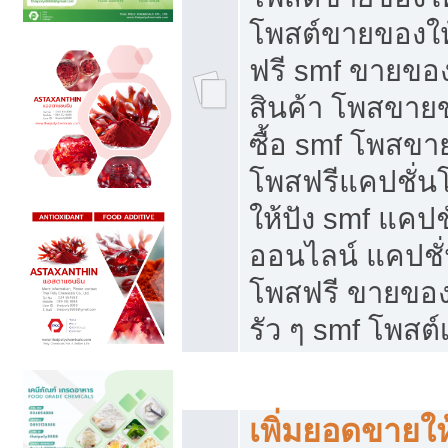
โพสต์ขายของใ
ฟรี smf ขายของ
สินค้า โพสขายข
ซื้อ smf โพสข
โพสฟรีแคปชั่น
ให้ปัง smf แคปช
ออนไลน์ แคปชั่
โพสฟรี ขายของใ
รัว ๆ smf โพสต์
ยอดขายตกเกิดจากอะไร
เพิ่มยอดขายให