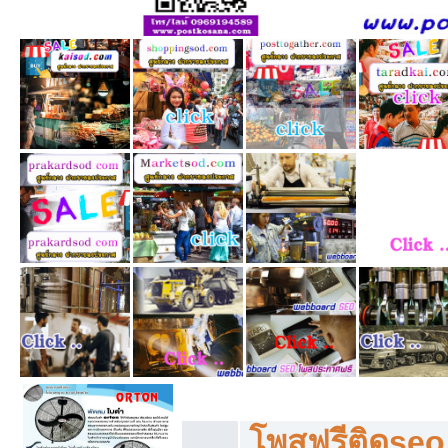
โพสฟรีทุกหมวดหมู่ ลงประกาศซื้อขายฟร
โพสฟรีติดseo