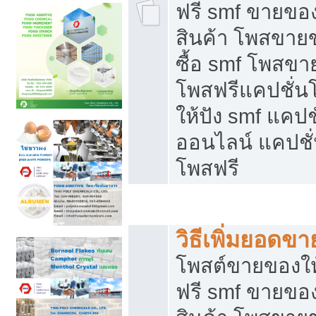
ฟรี smf ขายของ
สินค้า โพสขายข
ซื้อ smf โพสข
โพสฟรีแคปชั่น
ให้ปัง smf แคปช
ออนไลน์ แคปชั่
โพสฟรี
ชี้ช่องขายของทำเงิน
วิธีเพิ่มยอดข
โพสต์ขายของใ
ฟรี smf ขายของ