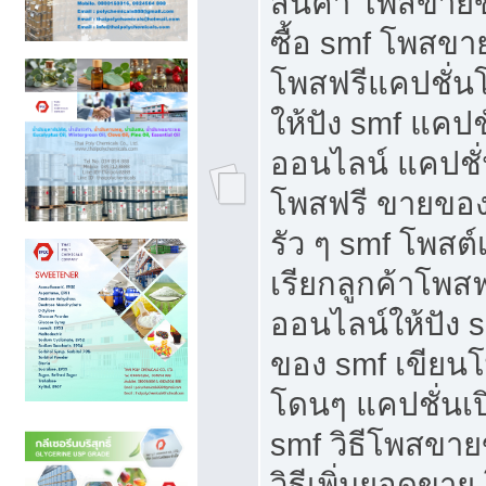
สินค้า โพสขายข
ซื้อ smf โพสข
โพสฟรีแคปชั่น
ให้ปัง smf แคปช
ออนไลน์ แคปชั่
โพสฟรี ขายของใ
รัว ๆ smf โพสต์
เรียกลูกค้าโพส
ออนไลน์ให้ปัง 
ของ smf เขีย
โดนๆ แคปชั่นเป
smf วิธีโพสขา
วิธีเพิ่มยอดขาย