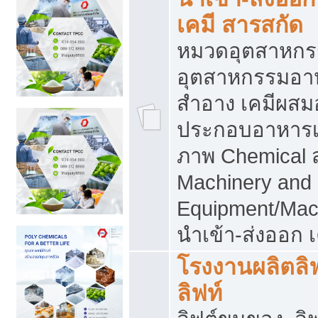
เคมี สารสกัด
หมวดอุตสาหกร
อุตสาหกรรมอาหา
สำอาง เคมีผสม
ประกอบอาหารเส
ภาพ Chemical 
Machinery and
Equipment/Mac
นำเข้า-ส่งออก เ
โรงงานผลิตลิฟท
ลิฟท์