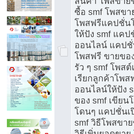
สินค้า โพสขายข
ซื้อ smf โพสข
โพสฟรีแคปชั่น
ให้ปัง smf แคปช
ออนไลน์ แคปชั่
โพสฟรี ขายของใ
รัว ๆ smf โพสต์
เรียกลูกค้าโพส
ออนไลน์ให้ปัง 
ของ smf เขีย
โดนๆ แคปชั่นเป
smf วิธีโพสขา
วิธีเพิ่มยอดขาย