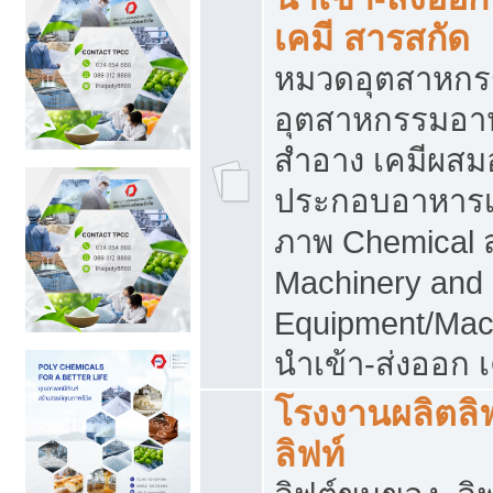
เคมี สารสกัด
หมวดอุตสาหกร
อุตสาหกรรมอาหา
สำอาง เคมีผสม
ประกอบอาหารเส
ภาพ Chemical 
Machinery and
Equipment/Mac
นำเข้า-ส่งออก เ
โรงงานผลิตลิฟท
ลิฟท์