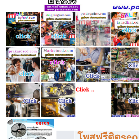
โพสฟรีทุกหมวดหมู่ ลงประกาศซื้อขายฟร
โพสฟรีติดseo