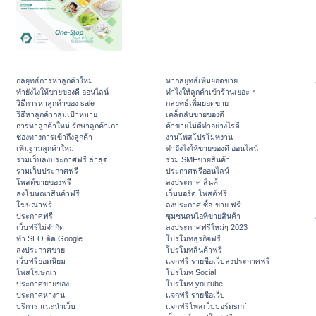
กลยุทธ์การหาลูกค้าใหม่
หากลยุทธ์เพิ่มยอดขาย
ทํายังไงให้ขายของดี ออนไลน์
ทําไงให้ลูกค้าเข้าร้านเยอะ ๆ
วิธีการหาลูกค้าของ sale
กลยุทธ์เพิ่มยอดขาย
วิธีหาลูกค้ากลุ่มเป้าหมาย
เคล็ดลับขายของดี
การหาลูกค้าใหม่ รักษาลูกค้าเก่า
ค้าขายไม่ดีทำอย่างไรดี
ช่องทางการเข้าถึงลูกค้า
งานโพสโปรโมทงาน
เพิ่มฐานลูกค้าใหม่
ทํายังไงให้ขายของดี ออนไลน์
รวมเว็บลงประกาศฟรี ล่าสุด
รวม SMFขายสินค้า
รวมเว็บประกาศฟรี
ประกาศฟรีออนไลน์
โพสต์ขายของฟรี
ลงประกาศ สินค้า
ลงโฆษณาสินค้าฟรี
เว็บบอร์ด โพสต์ฟรี
โฆษณาฟรี
ลงประกาศ ซื้อ-ขาย ฟรี
ประกาศฟรี
ชุมชนคนไอทีขายสินค้า
เว็บฟรีไม่จำกัด
ลงประกาศฟรีใหม่ๆ 2023
ทำ SEO ติด Google
โปรโมทธุรกิจฟรี
ลงประกาศขาย
โปรโมทสินค้าฟรี
เว็บฟรียอดนิยม
แจกฟรี รายชื่อเว็บลงประกาศฟรี
โพสโฆษณา
โปรโมท Social
ประกาศขายของ
โปรโมท youtube
ประกาศหางาน
แจกฟรี รายชื่อเว็บ
บริการ แนะนำเว็บ
แจกฟรีโพสเว็บบอร์ดsmf