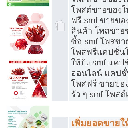
โพสต์ขายของใ
ฟรี smf ขายของ
สินค้า โพสขายข
ซื้อ smf โพสข
โพสฟรีแคปชั่น
ให้ปัง smf แคปช
ออนไลน์ แคปชั่
โพสฟรี ขายของใ
รัว ๆ smf โพสต์
ยอดขายตกเกิดจากอะไร
เพิ่มยอดขายให