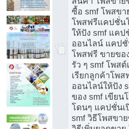
สินค้า โพสขายข
ซื้อ smf โพสข
โพสฟรีแคปชั่น
ให้ปัง smf แคปช
ออนไลน์ แคปชั่
โพสฟรี ขายของใ
รัว ๆ smf โพสต์
เรียกลูกค้าโพส
ออนไลน์ให้ปัง 
ของ smf เขีย
โดนๆ แคปชั่นเป
smf วิธีโพสขา
วิธีเพิ่มยอดขาย