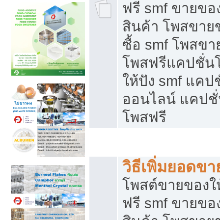
ฟรี smf ขายของ
สินค้า โพสขายข
ซื้อ smf โพสข
โพสฟรีแคปชั่น
ให้ปัง smf แคปช
ออนไลน์ แคปชั่
โพสฟรี
ชี้ช่องขายของทำเงิน
วิธีเพิ่มยอดข
โพสต์ขายของใ
ฟรี smf ขายของ