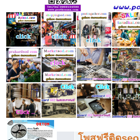
โพสฟรีทุกหมวดหมู่ ลงประกาศซื้อขายฟร
โพสฟรีติดseo