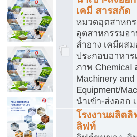
เคมี สารสกัด
หมวดอุตสาหกร
อุตสาหกรรมอาหา
สำอาง เคมีผสม
ประกอบอาหารเส
ภาพ Chemical 
Machinery and
Equipment/Mac
นำเข้า-ส่งออก เ
โรงงานผลิตลิฟท
ลิฟท์