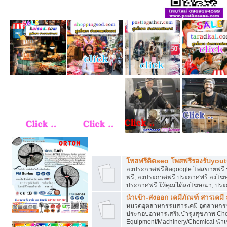
โพสฟรีทุกหมวดหมู่ ลงประกาศซื้อขายฟร
โพสฟรีติดseo โพสฟรีรองรับyou
ลงประกาศฟรีติดgoogle โพสขายฟรี 
ฟรี, ลงประกาศฟรี ประกาศฟรี ลงโฆษณ
ประกาศฟรี ให้คุณได้ลงโฆษณา, ประ
นำเข้า-ส่งออก เคมีภัณฑ์ สารเคมี
หมวดอุตสาหกรรมสารเคมี อุตสาหกรรม
ประกอบอาหารเสริมบำรุงสุขภาพ Chem
Equipment/Machinery/Chemical นำเข