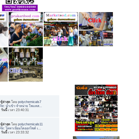
ทู้ล่าสุด
โดย
polychemicals7
Re: นำเข้า-จำหน่าย โพแทส...
อ
วันนี้
เวลา 23:40:31
ทู้ล่าสุด
โดย
polychemicals11
Re: ไททาเนียมไดออกไซด์ เ...
อ
วันนี้
เวลา 23:33:32