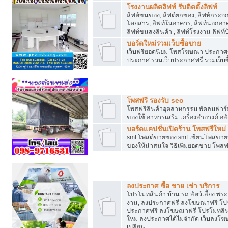
โรงงานผลิตลิฟท์ รับติดตั้งลิฟท์
ลิฟต์ขนของ, ลิฟต์ยกของ, ลิฟท์กระจก, ล
โดยสาร, ลิฟท์ในอาคาร, ลิฟท์นอกอาค
ลิฟท์ขนส่งสินค้า , ลิฟท์โรงงาน ลิฟท
บอร์ดใหม่รวมเว็บซื้อขาย
เว็บฟรียอดนิยม โพสโฆษณา ประกาศ
ประกาศ รวมเว็บประกาศฟรี รวมเว็บซื
รวมเว็บซื้อขาย ใช้งานง่าย
โพสฟรี รองรับ seo
โพสฟรีสินค้าอุตสาหกรรม พัดลมฟาร์ม 
ของใช้ อาหารเสริม เครื่องสำอางค์ อส
บอร์ดแคปชั่นเปิดร้าน โพสฟรีใหม่
smf โพสต์ขายของ smf เขียนโพสขายข
ของให้น่าสนใจ วิธีเพิ่มยอดขาย โพสฟ
โปรโมทสินค้า
ลงประกาศ ซื้อ ขาย เช่า บริการ
โปรโมทสินค้า บ้าน รถ สัตว์เลี้ยง พระเค
งาน, ลงประกาศฟรี ลงโฆษณาฟรี โปรโม
ประกาศฟรี ลงโฆษณาฟรี โปรโมทสินค้า
ใหม่ ลงประกาศได้ไม่จำกัด เว็บลงโ
เปลี่ยน