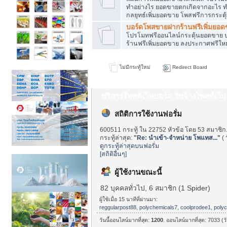
ทำอย่างไร ยอดขายตกเกิดจากอะไร ท
กลยุทธ์เพิ่มยอดขาย โพสฟรีการกระต
บอร์ดโพสขายฝากร้านฟรีเพิ่มยอ
โปรโมทฟรีออนไลน์กระตุ้นยอดขาย ป
ร้านฟรีเพิ่มยอดขาย ลงประกาศฟรีใหม
ไม่มีกระทู้ใหม่
Redirect Board
บริการโพสต์เว็บบอร์ด รับจ้างโพสต์เว
สถิติการใช้งานฟอรั่ม
600511 กระทู้ ใน 22752 หัวข้อ โดย 53 สมาชิก
กระทู้ล่าสุด:
"
Re: นำเข้า-จำหน่าย โพแทส...
"
(
ดูกระทู้ล่าสุดบนฟอรั่ม
[สถิติอื่นๆ]
ผู้ใช้งานขณะนี้
82 บุคคลทั่วไป, 6 สมาชิก (1 Spider)
ผู้ใช้เมื่อ 15 นาทีที่ผ่านมา:
reggularpost88
,
polychemicals7
,
coolprodee1
,
poly
วันนี้ออนไลน์มากที่สุด:
1200
. ออนไลน์มากที่สุด: 7033 (