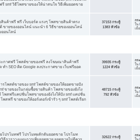
ี smf วิธีโพสขายของให้น่าสนใจ วิธีเพิ่มยอดขาย
กระ
สินค้าฟรี ฟรี เว็บบอร์ด แรงๆ โพสขายสินค้าตรง
37153 กระทู้
ใน
ได้ ขายของออนไลน์ แนะนำ 6 วิธีขายของออนไลน์
1383 หัวข้อ
เมื
งออนไลน์
กระ
ประกาศฟรี โพสต์ขายของฟรี ลงโฆษณาสินค้าฟรี
39935 กระทู้
ใน
ัด ทำ SEO ติด Google ลงประกาศขาย เว็บฟรียอด
1224 หัวข้อ
เมื
คการโพสต์ขายของ smf โพสต์ขายของให้ยอดขายปัง
กระ
f ขายของในกลุ่มซื้อขายสินค้า โพสขายของยังไง
48715 กระทู้
ใน
 โพสฟรีแคปชั่นโพสขายของยังไงให้ปัง smf แคปชั่น
792 หัวข้อ
เมื
โพสฟรี ขายของให้ออร์เดอร์เข้ารัว ๆ smf โพสต์เรียก
อดขายโปรโมทฟรี โปรโมทผลักดันยอดขาย โปรโมท
กระ
32622 กระทู้
ทวิธีการวางแผนการเพิ่มยอดขาย ยอดขายไม่ดีควร
ใน