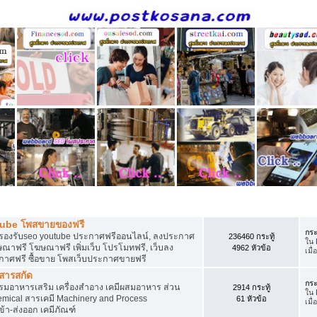
ี
tube โพสขายของฟรี
กระ
รองรับseo youtube ประกาศฟรีออนไลน์, ลงประกาศ
236460 กระทู้
ใน
าฟรี โฆษณาฟรี เพิ่มเว็บ โปรโมทฟรี, เว็บลง
4962 หัวข้อ
เมื่
กาศฟรี ซื้อขาย โพสเว็บประกาศขายฟรี
 สารสกัด
กระ
อาหารเสริม เครื่องสำอาง เคมีผสมอาหาร ส่วน
2914 กระทู้
ใน
ical สารเคมี Machinery and Process
61 หัวข้อ
เมื่
้า-ส่งออก เคมีภัณฑ์