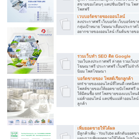
สขายของโดนๆ แคปชั่นเปิดร้าน โพสฟร
โพสฟรี
เวบบอร์ดขายของออนไลน์
ลงประกาศฟรี เว็บบอร์ด เว็บบอร์ดขาย
กลุ่มเป้าหมาย โฆษณาเลื่อนประกาศ
อยากขายของออนไลน์ เริ่มต้นขายขอ
Post ฟรี ประกาศขาย
รวมเว็บทำ SEO ติด Google
วมเว็บลงประกาศฟรี ล่าสุด รวมเว็บ
โฆษณาฟรี ประกาศฟรี เว็บฟรีไม่จำก
นิยม โพสโฆษณา
บอร์ดขายของ โพสต์เรียกลูกค้า
smf ขายของออนไลน์ที่ไหนดี เทคนิ
โพสต์ขายของให้ยอดขายปังโพสฟรี sm
ให้มีคนซื้อ smf โพสขายของแบบไหนดี
แม่ค้าออนไลน์ แคปชั่นแม่ค้าออนไลน์ 
ลูกค้า
ยอดขายตกเกิดจากอะไร
เพิ่มยอดขายให้ได้ผล
มีลูกค้าเพิ่ม - YouTube ผลักดันย
แผนการเพิ่มยอดขายให้ได้ผล โปรโม