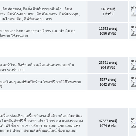
กระ
ิฟท์ส่งของ, ติดตั้ง ลิฟต์บรรทุกสินค้า , ลิฟท์
146 กระทู้
ใน
าร, ลิฟท์โรงพยาบาล, ลิฟท์โดยสาร, ลิฟท์บรรทุก ,
1 หัวข้อ
เมื
์บ้านไฮดรอลิค , ลิฟท์ขนส่งอาหาร
กระ
11753 กระทู้
ขายของ ประกาศหางาน บริการ แนะนำเว็บ ลง
ใน
1056 หัวข้อ
เมื่
้อขาย ใช้งานง่าย
กระ
23791 กระทู้
แอร์บ้าน ชิงช้าเหล็ก เครื่องเล่นสนาม ของกิน
ใน
904 หัวข้อ
เมื่
ังหา รองรับ seo
กระ
5177 กระทู้
องโดนๆ แคปชั่นเปิดร้าน โพสฟรี smf วิธีโพสขาย
ใน
1042 หัวข้อ
เมื่
รี
รื่อง ท่องเที่ยว เครื่องสำอาง เสื้อผ้า กล้อง เว็บสมัคร
กระ
ทสินค้าฟรี ซื้อ ขาย เช่า บริการ ลด แหล่งรวม ลง
47387 กระทู้
ใน
ฟรี ซื้อ ขาย เช่า บริการ ลด แลก แจก แถม แห่ง
1974 หัวข้อ
เมื
ฆษณาฟรี ประกาศขายสินค้าออนไลน์ ซื้อขายแลก