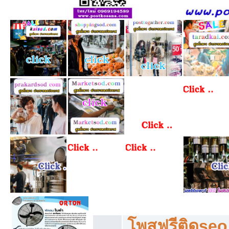
โพสฟรีทุกหมวดหมู่ ลงประกาศซื้อขายฟร
โพสฟรีติดseo