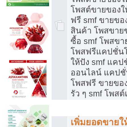
โพสต์ขายของใ
ฟรี smf ขายของ
สินค้า โพสขายข
ซื้อ smf โพสข
โพสฟรีแคปชั่น
ให้ปัง smf แคปช
ออนไลน์ แคปชั่
โพสฟรี ขายของใ
รัว ๆ smf โพสต์
ยอดขายตกเกิดจากอะไร
เพิ่มยอดขายให