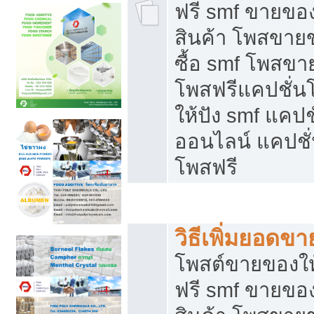
ฟรี smf ขายของ
สินค้า โพสขายข
ซื้อ smf โพสข
โพสฟรีแคปชั่น
ให้ปัง smf แคปช
ออนไลน์ แคปชั่
โพสฟรี
ชี้ช่องขายของทำเงิน
วิธีเพิ่มยอดข
โพสต์ขายของใ
ฟรี smf ขายของ