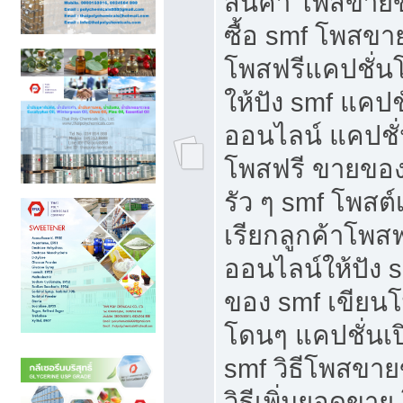
สินค้า โพสขายข
ซื้อ smf โพสข
โพสฟรีแคปชั่น
ให้ปัง smf แคปช
ออนไลน์ แคปชั่
โพสฟรี ขายของใ
รัว ๆ smf โพสต์
เรียกลูกค้าโพส
ออนไลน์ให้ปัง 
ของ smf เขีย
โดนๆ แคปชั่นเป
smf วิธีโพสขา
วิธีเพิ่มยอดขาย