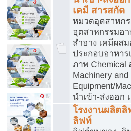
เคมี สารสกัด
หมวดอุตสาหกร
อุตสาหกรรมอาหา
สำอาง เคมีผสม
ประกอบอาหารเส
ภาพ Chemical 
Machinery and
Equipment/Mac
นำเข้า-ส่งออก เ
โรงงานผลิตลิฟท
ลิฟท์