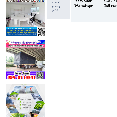
เวลาท้องถิ่น:
วันที่ 7 
กระทู้
ใช้งานล่าสุด:
วันนี้
เวลา
แสดง
สถิติ