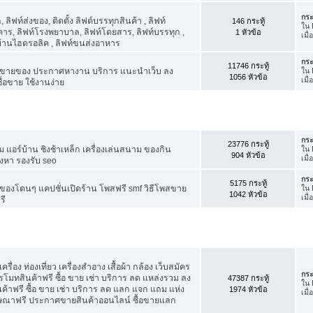
กระ
ิฟท์ส่งของ, ติดตั้ง ลิฟต์บรรทุกสินค้า , ลิฟท์
146 กระทู้
ใน
าร, ลิฟท์โรงพยาบาล, ลิฟท์โดยสาร, ลิฟท์บรรทุก ,
1 หัวข้อ
เมื
์บ้านไฮดรอลิค , ลิฟท์ขนส่งอาหาร
กระ
11746 กระทู้
ขายของ ประกาศหางาน บริการ แนะนำเว็บ ลง
ใน
1056 หัวข้อ
เมื
้อขาย ใช้งานง่าย
กระ
23776 กระทู้
แอร์บ้าน ชิงช้าเหล็ก เครื่องเล่นสนาม ของกิน
ใน
904 หัวข้อ
เมื
ังหา รองรับ seo
กระ
5175 กระทู้
องโดนๆ แคปชั่นเปิดร้าน โพสฟรี smf วิธีโพสขาย
ใน
1042 หัวข้อ
เมื
รี
รื่อง ท่องเที่ยว เครื่องสำอาง เสื้อผ้า กล้อง เว็บสมัคร
กระ
ทสินค้าฟรี ซื้อ ขาย เช่า บริการ ลด แหล่งรวม ลง
47387 กระทู้
ใน
ฟรี ซื้อ ขาย เช่า บริการ ลด แลก แจก แถม แห่ง
1974 หัวข้อ
เมื
ฆษณาฟรี ประกาศขายสินค้าออนไลน์ ซื้อขายแลก