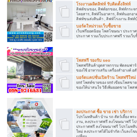
โรงงานผลิตลิฟท์ รับติดตั้งลิฟท์
ลิฟต์ขนของ, ลิฟต์ยกของ, ลิฟท์กระจก, ล
โดยสาร, ลิฟท์ในอาคาร, ลิฟท์นอกอาค
ลิฟท์ขนส่งสินค้า , ลิฟท์โรงงาน ลิฟท
บอร์ดใหม่รวมเว็บซื้อขาย
เว็บฟรียอดนิยม โพสโฆษณา ประกาศ
ประกาศ รวมเว็บประกาศฟรี รวมเว็บซื
รวมเว็บซื้อขาย ใช้งานง่าย
โพสฟรี รองรับ seo
โพสฟรีสินค้าอุตสาหกรรม พัดลมฟาร์ม 
ของใช้ อาหารเสริม เครื่องสำอางค์ อส
บอร์ดแคปชั่นเปิดร้าน โพสฟรีใหม่
smf โพสต์ขายของ smf เขียนโพสขายข
ของให้น่าสนใจ วิธีเพิ่มยอดขาย โพสฟ
โปรโมทสินค้า
ลงประกาศ ซื้อ ขาย เช่า บริการ
โปรโมทสินค้า บ้าน รถ สัตว์เลี้ยง พระเค
งาน, ลงประกาศฟรี ลงโฆษณาฟรี โปรโม
ประกาศฟรี ลงโฆษณาฟรี โปรโมทสินค้า
ใหม่ ลงประกาศได้ไม่จำกัด เว็บลงโ
เปลี่ยน