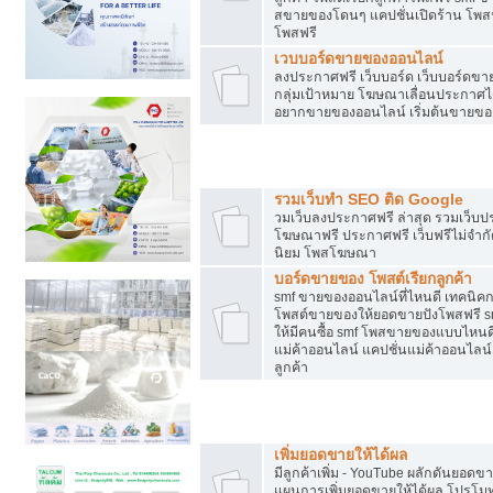
สขายของโดนๆ แคปชั่นเปิดร้าน โพสฟร
โพสฟรี
เวบบอร์ดขายของออนไลน์
ลงประกาศฟรี เว็บบอร์ด เว็บบอร์ดขาย
กลุ่มเป้าหมาย โฆษณาเลื่อนประกาศ
อยากขายของออนไลน์ เริ่มต้นขายขอ
Post ฟรี ประกาศขาย
รวมเว็บทำ SEO ติด Google
วมเว็บลงประกาศฟรี ล่าสุด รวมเว็บ
โฆษณาฟรี ประกาศฟรี เว็บฟรีไม่จำก
นิยม โพสโฆษณา
บอร์ดขายของ โพสต์เรียกลูกค้า
smf ขายของออนไลน์ที่ไหนดี เทคนิ
โพสต์ขายของให้ยอดขายปังโพสฟรี sm
ให้มีคนซื้อ smf โพสขายของแบบไหนดี
แม่ค้าออนไลน์ แคปชั่นแม่ค้าออนไลน์ 
ลูกค้า
ยอดขายตกเกิดจากอะไร
เพิ่มยอดขายให้ได้ผล
มีลูกค้าเพิ่ม - YouTube ผลักดันย
แผนการเพิ่มยอดขายให้ได้ผล โปรโม