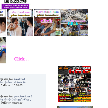
ทู้ล่าสุด
โดย
kajaikao1
Re: รับซื้อสายไฟเก่า ให้...
อ
วันนี้
เวลา 10:28:05
ทู้ล่าสุด
โดย
polychemicals8
Re: นำเข้าน้ำมันตะไคร้หอ...
อ
วันนี้
เวลา 08:30:29