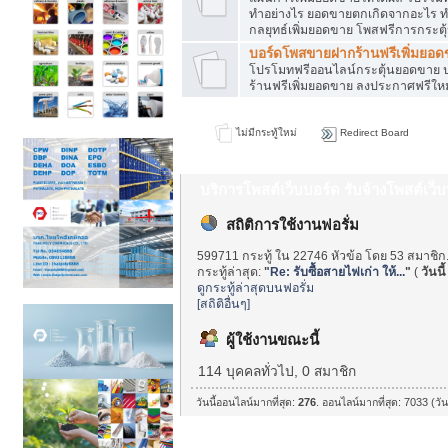
ทำอย่างไร ยอดขายตกเกิดจากอะไร ท
กลยุทธ์เพิ่มยอดขาย โพสฟรีการกระต
บอร์ดโพสขายฝากร้านฟรีเพิ่มยอ
โปรโมทฟรีออนไลน์กระตุ้นยอดขาย ป
ร้านฟรีเพิ่มยอดขาย ลงประกาศฟรีใหม
ไม่มีกระทู้ใหม่
Redirect Board
บริการโพสต์เว็บบอร์ด รับจ้างโพสต์เว
สถิติการใช้งานฟอรั่ม
599711 กระทู้ ใน 22746 หัวข้อ โดย 53 สมาชิก
กระทู้ล่าสุด:
"
Re: รับซื้อสายไฟเก่า ให้...
"
(
วันนี้
ดูกระทู้ล่าสุดบนฟอรั่ม
[สถิติอื่นๆ]
ผู้ใช้งานขณะนี้
114 บุคคลทั่วไป, 0 สมาชิก
วันนี้ออนไลน์มากที่สุด:
276
. ออนไลน์มากที่สุด: 7033 (วั