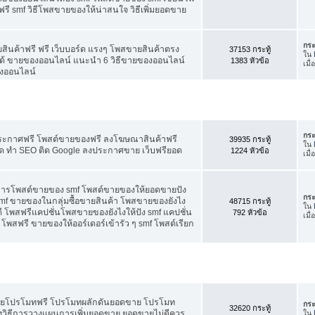
ี smf วิธีโพสขายของให้น่าสนใจ วิธีเพิ่มยอดขาย
กระ
สินค้าฟรี ฟรี เว็บบอร์ด แรงๆ โพสขายสินค้าตรง
37153 กระทู้
ใน
ได้ ขายของออนไลน์ แนะนำ 6 วิธีขายของออนไลน์
1383 หัวข้อ
เมื
งออนไลน์
กระ
ประกาศฟรี โพสต์ขายของฟรี ลงโฆษณาสินค้าฟรี
39935 กระทู้
ใน
ัด ทำ SEO ติด Google ลงประกาศขาย เว็บฟรียอด
1224 หัวข้อ
เมื
คการโพสต์ขายของ smf โพสต์ขายของให้ยอดขายปัง
กระ
f ขายของในกลุ่มซื้อขายสินค้า โพสขายของยังไง
48715 กระทู้
ใน
 โพสฟรีแคปชั่นโพสขายของยังไงให้ปัง smf แคปชั่น
792 หัวข้อ
เมื
โพสฟรี ขายของให้ออร์เดอร์เข้ารัว ๆ smf โพสต์เรียก
อดขายโปรโมทฟรี โปรโมทผลักดันยอดขาย โปรโมท
กระ
32620 กระทู้
ทวิธีการวางแผนการเพิ่มยอดขาย ยอดขายไม่ดีควร
ใน