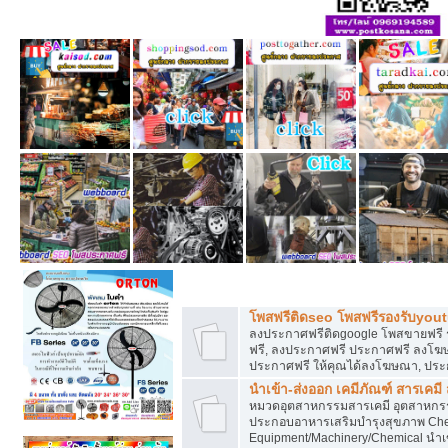
โพสฟรีทุกหมวดหมู่ ลงประกาศซื้อขายฟร
โพสฟรีติดseo โพสฟรีรองรับyou
ลงประกาศฟรีติดgoogle โพสขายฟรี 
ฟรี, ลงประกาศฟรี ประกาศฟรี ลงโฆษณ
ประกาศฟรี ให้คุณได้ลงโฆษณา, ประ
นำเข้า-ส่งออก เคมีภัณฑ์ สารเคมี
หมวดอุตสาหกรรมสารเคมี อุตสาหกรรม
ประกอบอาหารเสริมบำรุงสุขภาพ Chem
Equipment/Machinery/Chemical นำเข