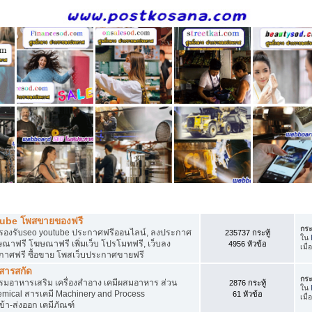
ี
tube โพสขายของฟรี
กระ
รองรับseo youtube ประกาศฟรีออนไลน์, ลงประกาศ
235737 กระทู้
ใน
าฟรี โฆษณาฟรี เพิ่มเว็บ โปรโมทฟรี, เว็บลง
4956 หัวข้อ
เมื่
กาศฟรี ซื้อขาย โพสเว็บประกาศขายฟรี
 สารสกัด
กระ
อาหารเสริม เครื่องสำอาง เคมีผสมอาหาร ส่วน
2876 กระทู้
ใน
ical สารเคมี Machinery and Process
61 หัวข้อ
เมื่
้า-ส่งออก เคมีภัณฑ์