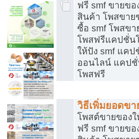
ฟรี smf ขายของ
สินค้า โพสขายข
ซื้อ smf โพสข
โพสฟรีแคปชั่น
ให้ปัง smf แคปช
ออนไลน์ แคปชั่
โพสฟรี
ชี้ช่องขายของทำเงิน
วิธีเพิ่มยอดข
โพสต์ขายของใ
ฟรี smf ขายของ