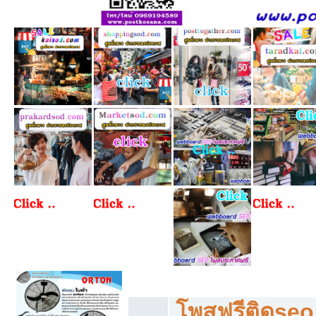
โพสฟรีทุกหมวดหมู่ ลงประกาศซื้อขายฟร
โพสฟรีติดseo