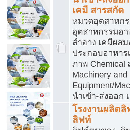
เคมี สารสกัด
หมวดอุตสาหกร
อุตสาหกรรมอาหา
สำอาง เคมีผสม
ประกอบอาหารเส
ภาพ Chemical 
Machinery and
Equipment/Mac
นำเข้า-ส่งออก เ
โรงงานผลิตลิฟท
ลิฟท์