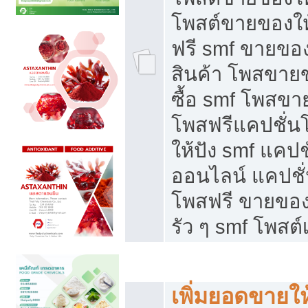
โพสต์ขายของใ
ฟรี smf ขายของ
สินค้า โพสขายข
ซื้อ smf โพสข
โพสฟรีแคปชั่น
ให้ปัง smf แคปช
ออนไลน์ แคปชั่
โพสฟรี ขายของใ
รัว ๆ smf โพสต์
ยอดขายตกเกิดจากอะไร
เพิ่มยอดขายให