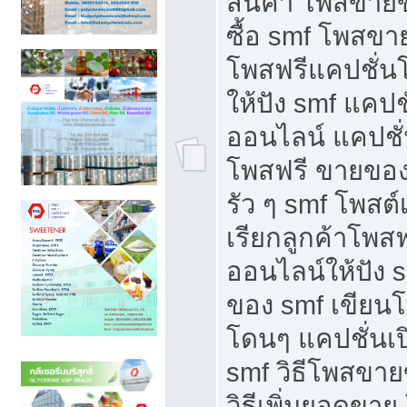
สินค้า โพสขายข
ซื้อ smf โพสข
โพสฟรีแคปชั่น
ให้ปัง smf แคปช
ออนไลน์ แคปชั่
โพสฟรี ขายของใ
รัว ๆ smf โพสต์
เรียกลูกค้าโพส
ออนไลน์ให้ปัง 
ของ smf เขีย
โดนๆ แคปชั่นเป
smf วิธีโพสขา
วิธีเพิ่มยอดขาย