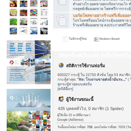
ทำอย่างไร ยอดขายตกเกิดจากอะไร ท
กลยุทธ์เพิ่มยอดขาย โพสฟรีการกระต
บอร์ดโพสขายฝากร้านฟรีเพิ่มยอ
โปรโมทฟรีออนไลน์กระตุ้นยอดขาย ป
ร้านฟรีเพิ่มยอดขาย ลงประกาศฟรีใหม
ไม่มีกระทู้ใหม่
Redirect Board
บริการโพสต์เว็บบอร์ด รับจ้างโพสต์เว
สถิติการใช้งานฟอรั่ม
600327 กระทู้ ใน 22750 หัวข้อ โดย 53 สมาชิก
กระทู้ล่าสุด:
"
Re: โรงงานขายส่งน้ำมันระ...
"
(
ดูกระทู้ล่าสุดบนฟอรั่ม
[สถิติอื่นๆ]
ผู้ใช้งานขณะนี้
435 บุคคลทั่วไป, 0 สมาชิก (1 Spider)
ผู้ใช้เมื่อ 15 นาทีที่ผ่านมา:
Google (AdSense)
วันนี้ออนไลน์มากที่สุด:
732
. ออนไลน์มากที่สุด: 7033 (วั