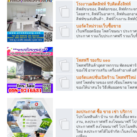
โรงงานผลิตลิฟท์ รับติดตั้งลิฟท์
ลิฟต์ขนของ, ลิฟต์ยกของ, ลิฟท์กระจก, ล
โดยสาร, ลิฟท์ในอาคาร, ลิฟท์นอกอาค
ลิฟท์ขนส่งสินค้า , ลิฟท์โรงงาน ลิฟท
บอร์ดใหม่รวมเว็บซื้อขาย
เว็บฟรียอดนิยม โพสโฆษณา ประกาศ
ประกาศ รวมเว็บประกาศฟรี รวมเว็บซื
รวมเว็บซื้อขาย ใช้งานง่าย
โพสฟรี รองรับ seo
โพสฟรีสินค้าอุตสาหกรรม พัดลมฟาร์ม 
ของใช้ อาหารเสริม เครื่องสำอางค์ อส
บอร์ดแคปชั่นเปิดร้าน โพสฟรีใหม่
smf โพสต์ขายของ smf เขียนโพสขายข
ของให้น่าสนใจ วิธีเพิ่มยอดขาย โพสฟ
โปรโมทสินค้า
ลงประกาศ ซื้อ ขาย เช่า บริการ
โปรโมทสินค้า บ้าน รถ สัตว์เลี้ยง พระเค
งาน, ลงประกาศฟรี ลงโฆษณาฟรี โปรโม
ประกาศฟรี ลงโฆษณาฟรี โปรโมทสินค้า
ใหม่ ลงประกาศได้ไม่จำกัด เว็บลงโ
เปลี่ยน