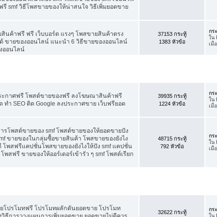
ี smf วิธีโพสขายของให้น่าสนใจ วิธีเพิ่มยอดขาย
กระ
สินค้าฟรี ฟรี เว็บบอร์ด แรงๆ โพสขายสินค้าตรง
37153 กระทู้
ใน
ได้ ขายของออนไลน์ แนะนำ 6 วิธีขายของออนไลน์
1383 หัวข้อ
เมื
งออนไลน์
กระ
ประกาศฟรี โพสต์ขายของฟรี ลงโฆษณาสินค้าฟรี
39935 กระทู้
ใน
ัด ทำ SEO ติด Google ลงประกาศขาย เว็บฟรียอด
1224 หัวข้อ
เมื
คการโพสต์ขายของ smf โพสต์ขายของให้ยอดขายปัง
กระ
f ขายของในกลุ่มซื้อขายสินค้า โพสขายของยังไง
48715 กระทู้
ใน
 โพสฟรีแคปชั่นโพสขายของยังไงให้ปัง smf แคปชั่น
792 หัวข้อ
เมื
โพสฟรี ขายของให้ออร์เดอร์เข้ารัว ๆ smf โพสต์เรียก
อดขายโปรโมทฟรี โปรโมทผลักดันยอดขาย โปรโมท
กระ
32622 กระทู้
ทวิธีการวางแผนการเพิ่มยอดขาย ยอดขายไม่ดีควร
ใน