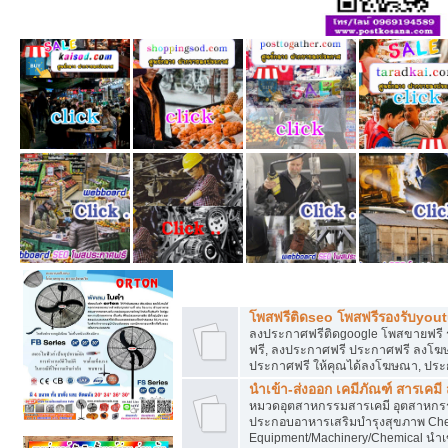
โพสฟรีทุกหมวดหมู่ ลงประกาศซื้อขายฟร
โพสฟรีติดseo โพสฟรีรองรับyou
ลงประกาศฟรีติดgoogle โพสขายฟรี 
ฟรี, ลงประกาศฟรี ประกาศฟรี ลงโฆษณ
ประกาศฟรี ให้คุณได้ลงโฆษณา, ประ
นำเข้า-ส่งออก เคมีภัณฑ์ สารเคมี
หมวดอุตสาหกรรมสารเคมี อุตสาหกรรม
ประกอบอาหารเสริมบำรุงสุขภาพ Chem
Equipment/Machinery/Chemical นำเข