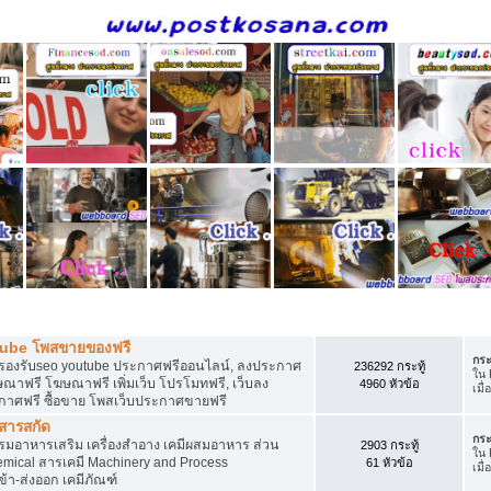
ี
tube โพสขายของฟรี
กระ
รองรับseo youtube ประกาศฟรีออนไลน์, ลงประกาศ
236292 กระทู้
ใน
าฟรี โฆษณาฟรี เพิ่มเว็บ โปรโมทฟรี, เว็บลง
4960 หัวข้อ
เมื่
กาศฟรี ซื้อขาย โพสเว็บประกาศขายฟรี
 สารสกัด
กระ
อาหารเสริม เครื่องสำอาง เคมีผสมอาหาร ส่วน
2903 กระทู้
ใน
ical สารเคมี Machinery and Process
61 หัวข้อ
เมื่
้า-ส่งออก เคมีภัณฑ์