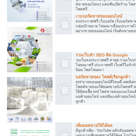
สขายของโดนๆ แคปชั่นเปิดร้าน โพสฟร
โพสฟรี
เวบบอร์ดขายของออนไลน์
ลงประกาศฟรี เว็บบอร์ด เว็บบอร์ดขาย
กลุ่มเป้าหมาย โฆษณาเลื่อนประกาศ
อยากขายของออนไลน์ เริ่มต้นขายขอ
Post ฟรี ประกาศขาย
รวมเว็บทำ SEO ติด Google
วมเว็บลงประกาศฟรี ล่าสุด รวมเว็บ
โฆษณาฟรี ประกาศฟรี เว็บฟรีไม่จำก
นิยม โพสโฆษณา
บอร์ดขายของ โพสต์เรียกลูกค้า
smf ขายของออนไลน์ที่ไหนดี เทคนิ
โพสต์ขายของให้ยอดขายปังโพสฟรี sm
ให้มีคนซื้อ smf โพสขายของแบบไหนดี
แม่ค้าออนไลน์ แคปชั่นแม่ค้าออนไลน์ 
ลูกค้า
ยอดขายตกเกิดจากอะไร
เพิ่มยอดขายให้ได้ผล
มีลูกค้าเพิ่ม - YouTube ผลักดันย
แผนการเพิ่มยอดขายให้ได้ผล โปรโม