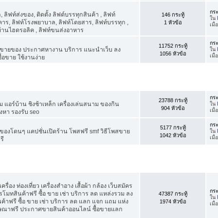
กระ
ิฟท์ส่งของ, ติดตั้ง ลิฟต์บรรทุกสินค้า , ลิฟท์
146 กระทู้
ใน
าร, ลิฟท์โรงพยาบาล, ลิฟท์โดยสาร, ลิฟท์บรรทุก ,
1 หัวข้อ
เมื
์บ้านไฮดรอลิค , ลิฟท์ขนส่งอาหาร
กระ
11752 กระทู้
ขายของ ประกาศหางาน บริการ แนะนำเว็บ ลง
ใน
1056 หัวข้อ
เมื่
้อขาย ใช้งานง่าย
กระ
23788 กระทู้
แอร์บ้าน ชิงช้าเหล็ก เครื่องเล่นสนาม ของกิน
ใน
904 หัวข้อ
เมื
ังหา รองรับ seo
กระ
5177 กระทู้
องโดนๆ แคปชั่นเปิดร้าน โพสฟรี smf วิธีโพสขาย
ใน
1042 หัวข้อ
เมื่
รี
รื่อง ท่องเที่ยว เครื่องสำอาง เสื้อผ้า กล้อง เว็บสมัคร
กระ
ทสินค้าฟรี ซื้อ ขาย เช่า บริการ ลด แหล่งรวม ลง
47387 กระทู้
ใน
ฟรี ซื้อ ขาย เช่า บริการ ลด แลก แจก แถม แห่ง
1974 หัวข้อ
เมื
ฆษณาฟรี ประกาศขายสินค้าออนไลน์ ซื้อขายแลก