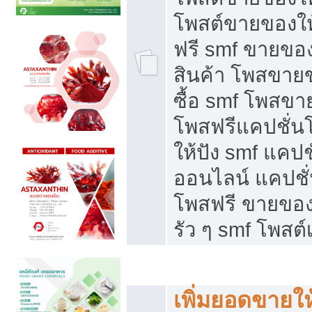
โพสต์ขายของใ
ฟรี smf ขายของ
สินค้า โพสขายข
ซื้อ smf โพสข
โพสฟรีแคปชั่น
ให้ปัง smf แคปช
ออนไลน์ แคปชั่
โพสฟรี ขายของใ
รัว ๆ smf โพสต์
ยอดขายตกเกิดจากอะไร
เพิ่มยอดขายให