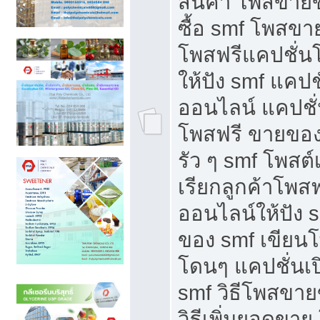
สินค้า โพสขายข
ซื้อ smf โพสข
โพสฟรีแคปชั่น
ให้ปัง smf แคปช
ออนไลน์ แคปชั่
โพสฟรี ขายของใ
รัว ๆ smf โพสต์
เรียกลูกค้าโพส
ออนไลน์ให้ปัง 
ของ smf เขีย
โดนๆ แคปชั่นเป
smf วิธีโพสขา
วิธีเพิ่มยอดขาย