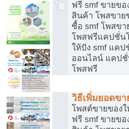
ฟรี smf ขายของ
สินค้า โพสขายข
ซื้อ smf โพสข
โพสฟรีแคปชั่น
ให้ปัง smf แคปช
ออนไลน์ แคปชั่
โพสฟรี
ชี้ช่องขายของทำเงิน
วิธีเพิ่มยอดข
โพสต์ขายของใ
ฟรี smf ขายของ