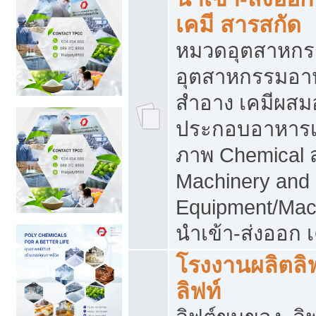
เคมี สารสกัด
หมวดอุตสาหกร
อุตสาหกรรมอาหา
สำอาง เคมีผสม
ประกอบอาหารเส
ภาพ Chemical 
Machinery and
Equipment/Mac
นำเข้า-ส่งออก เ
โรงงานผลิตลิฟท
ลิฟท์