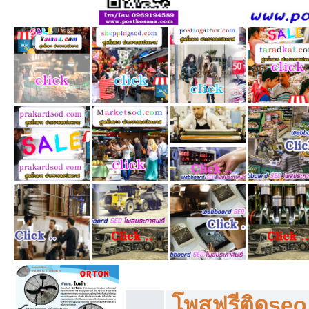
โพสฟรีทุกหมวดหมู่ ลงประกาศซื้อขายฟร
โพสฟรีติดseo