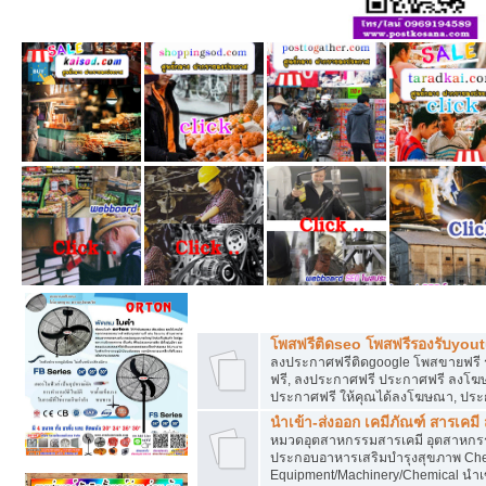
โพสฟรีทุกหมวดหมู่ ลงประกาศซื้อขายฟร
โพสฟรีติดseo โพสฟรีรองรับyou
ลงประกาศฟรีติดgoogle โพสขายฟรี 
ฟรี, ลงประกาศฟรี ประกาศฟรี ลงโฆษณ
ประกาศฟรี ให้คุณได้ลงโฆษณา, ประ
นำเข้า-ส่งออก เคมีภัณฑ์ สารเคมี
หมวดอุตสาหกรรมสารเคมี อุตสาหกรรม
ประกอบอาหารเสริมบำรุงสุขภาพ Chem
Equipment/Machinery/Chemical นำเข