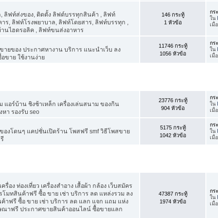
กระ
ิฟท์ส่งของ, ติดตั้ง ลิฟต์บรรทุกสินค้า , ลิฟท์
146 กระทู้
ใน
าร, ลิฟท์โรงพยาบาล, ลิฟท์โดยสาร, ลิฟท์บรรทุก ,
1 หัวข้อ
เมื
์บ้านไฮดรอลิค , ลิฟท์ขนส่งอาหาร
กระ
11746 กระทู้
ขายของ ประกาศหางาน บริการ แนะนำเว็บ ลง
ใน
1056 หัวข้อ
เมื
้อขาย ใช้งานง่าย
กระ
23776 กระทู้
แอร์บ้าน ชิงช้าเหล็ก เครื่องเล่นสนาม ของกิน
ใน
904 หัวข้อ
เมื
ังหา รองรับ seo
กระ
5175 กระทู้
องโดนๆ แคปชั่นเปิดร้าน โพสฟรี smf วิธีโพสขาย
ใน
1042 หัวข้อ
เมื
รี
รื่อง ท่องเที่ยว เครื่องสำอาง เสื้อผ้า กล้อง เว็บสมัคร
กระ
ทสินค้าฟรี ซื้อ ขาย เช่า บริการ ลด แหล่งรวม ลง
47387 กระทู้
ใน
ฟรี ซื้อ ขาย เช่า บริการ ลด แลก แจก แถม แห่ง
1974 หัวข้อ
เมื
ฆษณาฟรี ประกาศขายสินค้าออนไลน์ ซื้อขายแลก