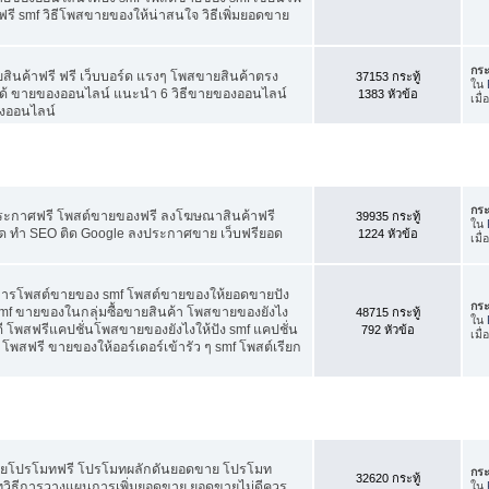
ี smf วิธีโพสขายของให้น่าสนใจ วิธีเพิ่มยอดขาย
กระ
สินค้าฟรี ฟรี เว็บบอร์ด แรงๆ โพสขายสินค้าตรง
37153 กระทู้
ใน
ได้ ขายของออนไลน์ แนะนำ 6 วิธีขายของออนไลน์
1383 หัวข้อ
เมื
งออนไลน์
กระ
ประกาศฟรี โพสต์ขายของฟรี ลงโฆษณาสินค้าฟรี
39935 กระทู้
ใน
ัด ทำ SEO ติด Google ลงประกาศขาย เว็บฟรียอด
1224 หัวข้อ
เมื
คการโพสต์ขายของ smf โพสต์ขายของให้ยอดขายปัง
กระ
f ขายของในกลุ่มซื้อขายสินค้า โพสขายของยังไง
48715 กระทู้
ใน
 โพสฟรีแคปชั่นโพสขายของยังไงให้ปัง smf แคปชั่น
792 หัวข้อ
เมื
โพสฟรี ขายของให้ออร์เดอร์เข้ารัว ๆ smf โพสต์เรียก
อดขายโปรโมทฟรี โปรโมทผลักดันยอดขาย โปรโมท
กระ
32620 กระทู้
ทวิธีการวางแผนการเพิ่มยอดขาย ยอดขายไม่ดีควร
ใน