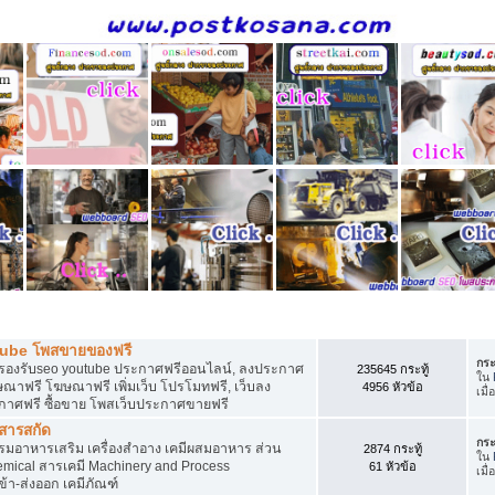
ี
tube โพสขายของฟรี
กระ
รองรับseo youtube ประกาศฟรีออนไลน์, ลงประกาศ
235645 กระทู้
ใน
าฟรี โฆษณาฟรี เพิ่มเว็บ โปรโมทฟรี, เว็บลง
4956 หัวข้อ
เมื่
กาศฟรี ซื้อขาย โพสเว็บประกาศขายฟรี
 สารสกัด
กระ
อาหารเสริม เครื่องสำอาง เคมีผสมอาหาร ส่วน
2874 กระทู้
ใน
ical สารเคมี Machinery and Process
61 หัวข้อ
เมื
้า-ส่งออก เคมีภัณฑ์