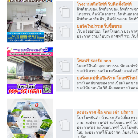
โรงงานผลิตลิฟท์ รับติดตั้งลิฟท์
ลิฟต์ขนของ, ลิฟต์ยกของ, ลิฟท์กระจก, ล
โดยสาร, ลิฟท์ในอาคาร, ลิฟท์นอกอาค
ลิฟท์ขนส่งสินค้า , ลิฟท์โรงงาน ลิฟท
บอร์ดใหม่รวมเว็บซื้อขาย
เว็บฟรียอดนิยม โพสโฆษณา ประกาศ
ประกาศ รวมเว็บประกาศฟรี รวมเว็บซื
รวมเว็บซื้อขาย ใช้งานง่าย
โพสฟรี รองรับ seo
โพสฟรีสินค้าอุตสาหกรรม พัดลมฟาร์ม 
ของใช้ อาหารเสริม เครื่องสำอางค์ อส
บอร์ดแคปชั่นเปิดร้าน โพสฟรีใหม่
smf โพสต์ขายของ smf เขียนโพสขายข
ของให้น่าสนใจ วิธีเพิ่มยอดขาย โพสฟ
โปรโมทสินค้า
ลงประกาศ ซื้อ ขาย เช่า บริการ
โปรโมทสินค้า บ้าน รถ สัตว์เลี้ยง พระเค
งาน, ลงประกาศฟรี ลงโฆษณาฟรี โปรโม
ประกาศฟรี ลงโฆษณาฟรี โปรโมทสินค้า
ใหม่ ลงประกาศได้ไม่จำกัด เว็บลงโ
เปลี่ยน