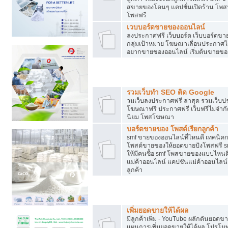
สขายของโดนๆ แคปชั่นเปิดร้าน โพสฟร
โพสฟรี
เวบบอร์ดขายของออนไลน์
ลงประกาศฟรี เว็บบอร์ด เว็บบอร์ดขาย
กลุ่มเป้าหมาย โฆษณาเลื่อนประกาศ
อยากขายของออนไลน์ เริ่มต้นขายขอ
Post ฟรี ประกาศขาย
รวมเว็บทำ SEO ติด Google
วมเว็บลงประกาศฟรี ล่าสุด รวมเว็บ
โฆษณาฟรี ประกาศฟรี เว็บฟรีไม่จำก
นิยม โพสโฆษณา
บอร์ดขายของ โพสต์เรียกลูกค้า
smf ขายของออนไลน์ที่ไหนดี เทคนิ
โพสต์ขายของให้ยอดขายปังโพสฟรี sm
ให้มีคนซื้อ smf โพสขายของแบบไหนดี
แม่ค้าออนไลน์ แคปชั่นแม่ค้าออนไลน์ 
ลูกค้า
ยอดขายตกเกิดจากอะไร
เพิ่มยอดขายให้ได้ผล
มีลูกค้าเพิ่ม - YouTube ผลักดันย
แผนการเพิ่มยอดขายให้ได้ผล โปรโม