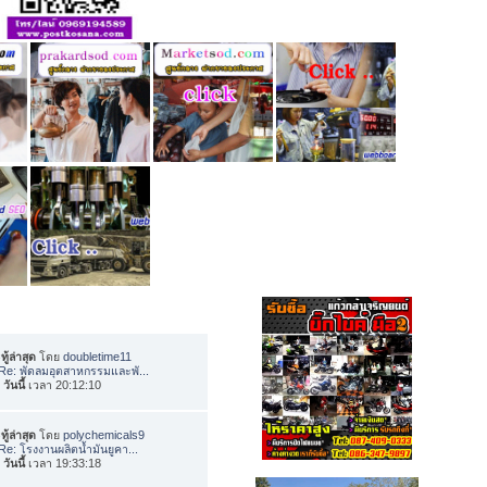
ทู้ล่าสุด
โดย
doubletime11
Re: พัดลมอุตสาหกรรมและพั...
อ
วันนี้
เวลา 20:12:10
ทู้ล่าสุด
โดย
polychemicals9
Re: โรงงานผลิตน้ำมันยูคา...
อ
วันนี้
เวลา 19:33:18