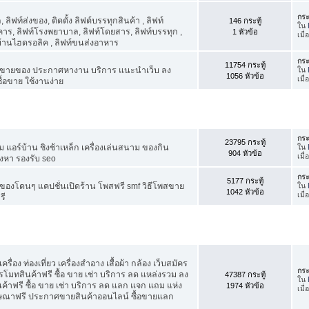
กระ
ิฟท์ส่งของ, ติดตั้ง ลิฟต์บรรทุกสินค้า , ลิฟท์
146 กระทู้
ใน
าร, ลิฟท์โรงพยาบาล, ลิฟท์โดยสาร, ลิฟท์บรรทุก ,
1 หัวข้อ
เมื
์บ้านไฮดรอลิค , ลิฟท์ขนส่งอาหาร
กระ
11754 กระทู้
ขายของ ประกาศหางาน บริการ แนะนำเว็บ ลง
ใน
1056 หัวข้อ
เมื่
้อขาย ใช้งานง่าย
กระ
23795 กระทู้
แอร์บ้าน ชิงช้าเหล็ก เครื่องเล่นสนาม ของกิน
ใน
904 หัวข้อ
เมื่
ังหา รองรับ seo
กระ
5177 กระทู้
องโดนๆ แคปชั่นเปิดร้าน โพสฟรี smf วิธีโพสขาย
ใน
1042 หัวข้อ
เมื
รี
รื่อง ท่องเที่ยว เครื่องสำอาง เสื้อผ้า กล้อง เว็บสมัคร
กระ
ทสินค้าฟรี ซื้อ ขาย เช่า บริการ ลด แหล่งรวม ลง
47387 กระทู้
ใน
ฟรี ซื้อ ขาย เช่า บริการ ลด แลก แจก แถม แห่ง
1974 หัวข้อ
เมื
ฆษณาฟรี ประกาศขายสินค้าออนไลน์ ซื้อขายแลก