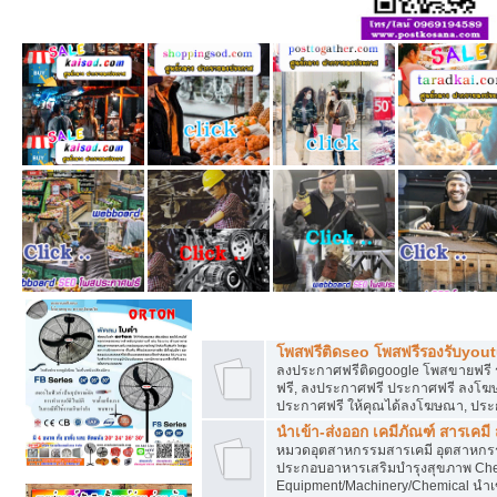
โพสฟรีทุกหมวดหมู่ ลงประกาศซื้อขายฟร
โพสฟรีติดseo โพสฟรีรองรับyou
ลงประกาศฟรีติดgoogle โพสขายฟรี 
ฟรี, ลงประกาศฟรี ประกาศฟรี ลงโฆษณ
ประกาศฟรี ให้คุณได้ลงโฆษณา, ประ
นำเข้า-ส่งออก เคมีภัณฑ์ สารเคมี
หมวดอุตสาหกรรมสารเคมี อุตสาหกรรม
ประกอบอาหารเสริมบำรุงสุขภาพ Chem
Equipment/Machinery/Chemical นำเข