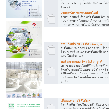
สขายของโดนๆ แคปชั่นเปิดร้าน โพสฟร
โพสฟรี
เวบบอร์ดขายของออนไลน์
ลงประกาศฟรี เว็บบอร์ด เว็บบอร์ดขาย
กลุ่มเป้าหมาย โฆษณาเลื่อนประกาศ
อยากขายของออนไลน์ เริ่มต้นขายขอ
Post ฟรี ประกาศขาย
รวมเว็บทำ SEO ติด Google
วมเว็บลงประกาศฟรี ล่าสุด รวมเว็บ
โฆษณาฟรี ประกาศฟรี เว็บฟรีไม่จำก
นิยม โพสโฆษณา
บอร์ดขายของ โพสต์เรียกลูกค้า
smf ขายของออนไลน์ที่ไหนดี เทคนิ
โพสต์ขายของให้ยอดขายปังโพสฟรี sm
ให้มีคนซื้อ smf โพสขายของแบบไหนดี
แม่ค้าออนไลน์ แคปชั่นแม่ค้าออนไลน์ 
ลูกค้า
ยอดขายตกเกิดจากอะไร
เพิ่มยอดขายให้ได้ผล
มีลูกค้าเพิ่ม - YouTube ผลักดันย
แผนการเพิ่มยอดขายให้ได้ผล โปรโม