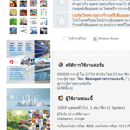
ทำอย่างไร ยอดขายตกเกิดจากอะไร ท
กลยุทธ์เพิ่มยอดขาย โพสฟรีการกระต
บอร์ดโพสขายฝากร้านฟรีเพิ่มยอ
โปรโมทฟรีออนไลน์กระตุ้นยอดขาย ป
ร้านฟรีเพิ่มยอดขาย ลงประกาศฟรีใหม
ไม่มีกระทู้ใหม่
Redirect Board
บริการโพสต์เว็บบอร์ด รับจ้างโพสต์เว
สถิติการใช้งานฟอรั่ม
600858 กระทู้ ใน 22754 หัวข้อ โดย 53 สมาชิก
กระทู้ล่าสุด:
"
Re: พัดลมอุตสาหกรรมและพั...
"
ดูกระทู้ล่าสุดบนฟอรั่ม
[สถิติอื่นๆ]
ผู้ใช้งานขณะนี้
1059 บุคคลทั่วไป, 1 สมาชิก (1 Spider)
ผู้ใช้เมื่อ 15 นาทีที่ผ่านมา:
siritidaphon
, Google
วันนี้ออนไลน์มากที่สุด:
9113
. ออนไลน์มากที่สุด: 9113 (
วั