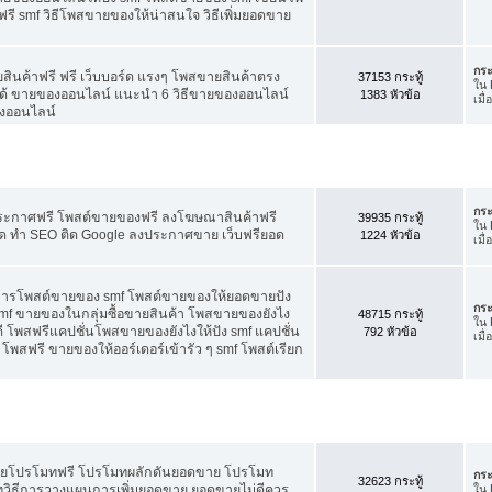
ี smf วิธีโพสขายของให้น่าสนใจ วิธีเพิ่มยอดขาย
กระ
สินค้าฟรี ฟรี เว็บบอร์ด แรงๆ โพสขายสินค้าตรง
37153 กระทู้
ใน
ได้ ขายของออนไลน์ แนะนำ 6 วิธีขายของออนไลน์
1383 หัวข้อ
เมื
งออนไลน์
กระ
ประกาศฟรี โพสต์ขายของฟรี ลงโฆษณาสินค้าฟรี
39935 กระทู้
ใน
ัด ทำ SEO ติด Google ลงประกาศขาย เว็บฟรียอด
1224 หัวข้อ
เมื
คการโพสต์ขายของ smf โพสต์ขายของให้ยอดขายปัง
กระ
f ขายของในกลุ่มซื้อขายสินค้า โพสขายของยังไง
48715 กระทู้
ใน
 โพสฟรีแคปชั่นโพสขายของยังไงให้ปัง smf แคปชั่น
792 หัวข้อ
เมื
โพสฟรี ขายของให้ออร์เดอร์เข้ารัว ๆ smf โพสต์เรียก
อดขายโปรโมทฟรี โปรโมทผลักดันยอดขาย โปรโมท
กระ
32623 กระทู้
ทวิธีการวางแผนการเพิ่มยอดขาย ยอดขายไม่ดีควร
ใน