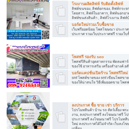
โรงงานผลิตลิฟท์ รับติดตั้งลิฟท์
ลิฟต์ขนของ, ลิฟต์ยกของ, ลิฟท์กระจก, ล
โดยสาร, ลิฟท์ในอาคาร, ลิฟท์นอกอาค
ลิฟท์ขนส่งสินค้า , ลิฟท์โรงงาน ลิฟท
บอร์ดใหม่รวมเว็บซื้อขาย
เว็บฟรียอดนิยม โพสโฆษณา ประกาศ
ประกาศ รวมเว็บประกาศฟรี รวมเว็บซื
รวมเว็บซื้อขาย ใช้งานง่าย
โพสฟรี รองรับ seo
โพสฟรีสินค้าอุตสาหกรรม พัดลมฟาร์ม 
ของใช้ อาหารเสริม เครื่องสำอางค์ อส
บอร์ดแคปชั่นเปิดร้าน โพสฟรีใหม่
smf โพสต์ขายของ smf เขียนโพสขายข
ของให้น่าสนใจ วิธีเพิ่มยอดขาย โพสฟ
โปรโมทสินค้า
ลงประกาศ ซื้อ ขาย เช่า บริการ
โปรโมทสินค้า บ้าน รถ สัตว์เลี้ยง พระเค
งาน, ลงประกาศฟรี ลงโฆษณาฟรี โปรโม
ประกาศฟรี ลงโฆษณาฟรี โปรโมทสินค้า
ใหม่ ลงประกาศได้ไม่จำกัด เว็บลงโ
เปลี่ยน