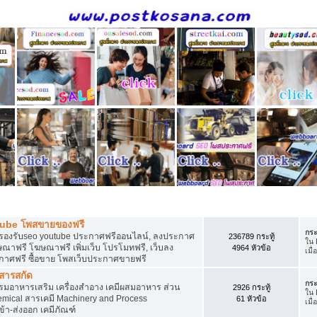
ี
tube โพสขายของฟรี
กระ
รองรับseo youtube ประกาศฟรีออนไลน์, ลงประกาศ
236789 กระทู้
ใน
าฟรี โฆษณาฟรี เพิ่มเว็บ โปรโมทฟรี, เว็บลง
4964 หัวข้อ
เมื่
กาศฟรี ซื้อขาย โพสเว็บประกาศขายฟรี
 สารสกัด
กระ
อาหารเสริม เครื่องสำอาง เคมีผสมอาหาร ส่วน
2926 กระทู้
ใน
ical สารเคมี Machinery and Process
61 หัวข้อ
เมื่
้า-ส่งออก เคมีภัณฑ์