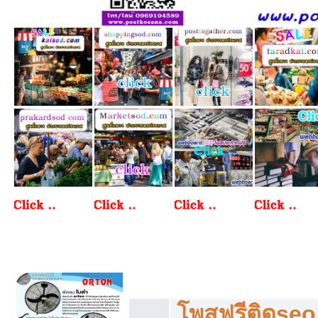
โพสฟรีทุกหมวดหมู่ ลงประกาศซื้อขายฟร
โพสฟรีติดseo