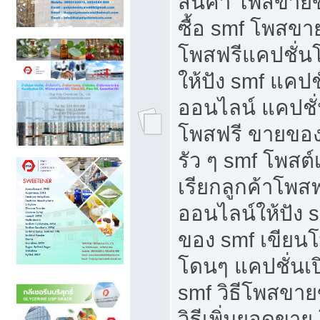
สินค้า โพสขายข
ซื้อ smf โพสข
โพสฟรีแคปชั่น
ให้ปัง smf แคปช
ออนไลน์ แคปชั่
โพสฟรี ขายของใ
รัว ๆ smf โพสต์
เรียกลูกค้าโพส
ออนไลน์ให้ปัง 
ของ smf เขีย
โดนๆ แคปชั่นเป
smf วิธีโพสขา
วิธีเพิ่มยอดขาย