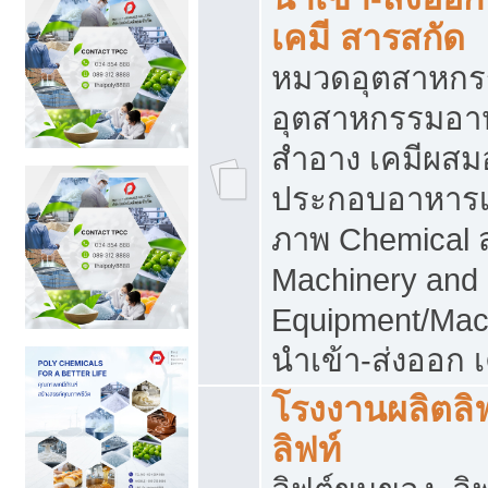
เคมี สารสกัด
หมวดอุตสาหกร
อุตสาหกรรมอาหา
สำอาง เคมีผสม
ประกอบอาหารเส
ภาพ Chemical 
Machinery and
Equipment/Mac
นำเข้า-ส่งออก เ
โรงงานผลิตลิฟท
ลิฟท์