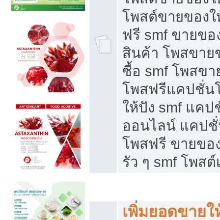
โพสต์ขายของใ
ฟรี smf ขายของ
สินค้า โพสขายข
ซื้อ smf โพสข
โพสฟรีแคปชั่น
ให้ปัง smf แคปช
ออนไลน์ แคปชั่
โพสฟรี ขายของใ
รัว ๆ smf โพสต์
ยอดขายตกเกิดจากอะไร
เพิ่มยอดขายให