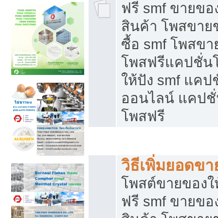
ฟรี smf ขายของ
สินค้า โพสขายข
ซื้อ smf โพสข
โพสฟรีแคปชั่น
ให้ปัง smf แคปช
ออนไลน์ แคปชั่
โพสฟรี
ชี้ช่องขายของทำเงิน
วิธีเพิ่มยอดข
โพสต์ขายของใ
ฟรี smf ขายของ